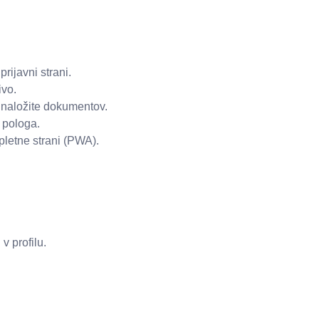
rijavni strani.
ivo.
e naložite dokumentov.
 pologa.
pletne strani (PWA).
v profilu.