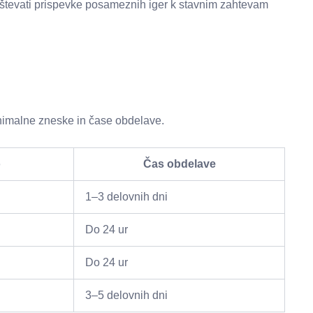
poštevati prispevke posameznih iger k stavnim zahtevam
 minimalne zneske in čase obdelave.
o
Čas obdelave
1–3 delovnih dni
Do 24 ur
Do 24 ur
3–5 delovnih dni