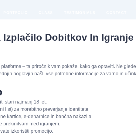
PORTFOLIO
CLASS
TESTIMONIALS
CONTACT
 Izplačilo Dobitkov In Igranje
latforme – ta priročnik vam pokaže, kako ga opraviti. Ne glede na
ednjih poglavjih našli vse potrebne informacije za varno in učink
o
ti stari najmanj 18 let.
 list) za morebitno preverjanje identitete.
nčne kartice, e-denarnice in bančna nakazila.
te prekinitvam med igranjem.
te izkoristiti promocijo.