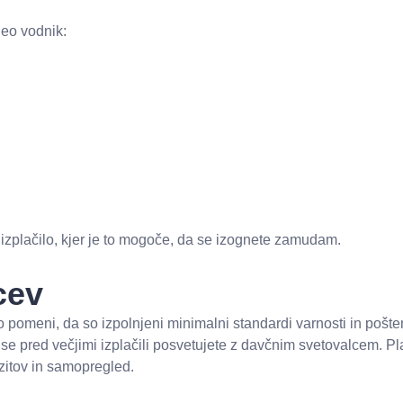
deo vodnik:
izplačilo, kjer je to mogoče, da se izognete zamudam.
cev
omeni, da so izpolnjeni minimalni standardi varnosti in poštenos
e pred večjimi izplačili posvetujete z davčnim svetovalcem. Pla
zitov in samopregled.