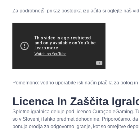
Za podrobnejši prikaz postopka izplačila si oglejte naš vi
Pomembno: vedno uporabite isti način plačila za polog in 
Licenca In Zaščita Igral
Spletno igralnica deluje pod licenco Curaçao eGaming. To p
so v Sloveniji lahko predmet dohodnine. Priporočamo, da s
ponuja orodja za odgovorno igranje, kot so omejitve depo