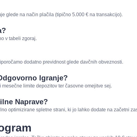
je glede na način plačila (tipično 5.000 € na transakcijo).
a?
o v tabeli zgoraj.
priporočamo dodatno previdnost glede davčnih obveznosti.
Odgovorno Igranje?
i mesečne limite depozitov ter časovne omejitve sej.
bilne Naprave?
 optimizirane spletne strani, ki jo lahko dodate na začetni za
rogram