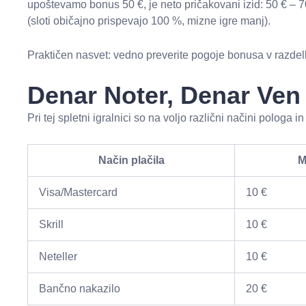
upoštevamo bonus 50 €, je neto pričakovani izid: 50 € – 
(sloti običajno prispevajo 100 %, mizne igre manj).
Praktičen nasvet: vedno preverite pogoje bonusa v razdel
Denar Noter, Denar Ven
Pri tej spletni igralnici so na voljo različni načini polog
Način plačila
M
Visa/Mastercard
10 €
Skrill
10 €
Neteller
10 €
Bančno nakazilo
20 €