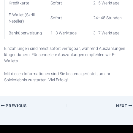
Kreditkarte
Sofort
2–5 Werktage
E-Wallet (Skrill,
Sofort
24–48 Stunden
Neteller)
Banküberweisung
1–3 Werktage
3–7 Werktage
Einzahlungen sind meist sofort verfügbar, während Auszahlungen
länger dauern. Für schnellere Auszahlungen empfehlen wir E-
Wallets.
Mit diesen Informationen sind Sie bestens gerüstet, um Ihr
Spielerlebnis zu starten. Viel Erfolg!
PREVIOUS
NEXT