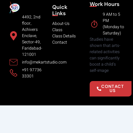
Work Hours
Quick
Links
9 AM to 5
4492, 2nd
PM
floor,
About-Us
(Monday to
Achivers
Class
Saturday)
Enclave,
Class Details
Studies have
Sector-49,
Contact
shown that arts-
Faridabad-
related activities
121001
can significantly
info@mekartstudio.com
boost a child’s
+91 97736
self-image
33301
CONTACT
US