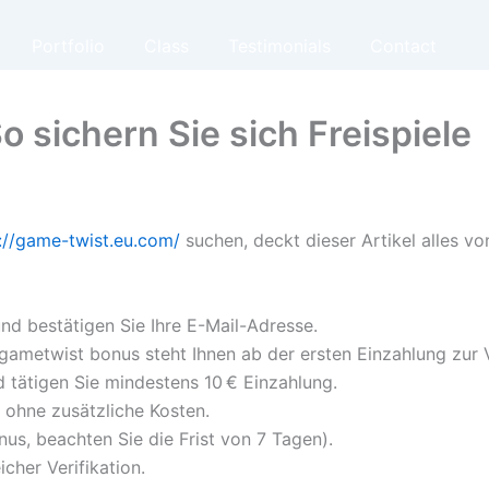
Portfolio
Class
Testimonials
Contact
 sichern Sie sich Freispiele
://game-twist.eu.com/
suchen, deckt dieser Artikel alles vo
und bestätigen Sie Ihre E-Mail-Adresse.
gametwist bonus steht Ihnen ab der ersten Einzahlung zur 
 tätigen Sie mindestens 10 € Einzahlung.
 ohne zusätzliche Kosten.
us, beachten Sie die Frist von 7 Tagen).
cher Verifikation.