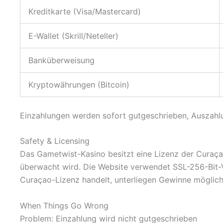
Kreditkarte (Visa/Mastercard)
E-Wallet (Skrill/Neteller)
Banküberweisung
Kryptowährungen (Bitcoin)
Einzahlungen werden sofort gutgeschrieben, Auszahlu
Safety & Licensing
Das Gametwist-Kasino besitzt eine Lizenz der Curaça
überwacht wird. Die Website verwendet SSL-256-Bit
Curaçao-Lizenz handelt, unterliegen Gewinne möglich
When Things Go Wrong
Problem: Einzahlung wird nicht gutgeschrieben