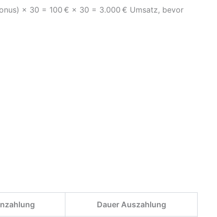
onus) × 30 = 100 € × 30 = 3.000 € Umsatz, bevor
inzahlung
Dauer Auszahlung