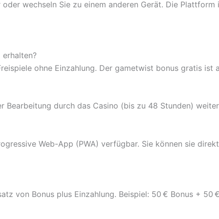
 oder wechseln Sie zu einem anderen Gerät. Die Plattform i
 erhalten?
0 Freispiele ohne Einzahlung. Der gametwist bonus gratis is
der Bearbeitung durch das Casino (bis zu 48 Stunden) weit
progressive Web-App (PWA) verfügbar. Sie können sie direk
tz von Bonus plus Einzahlung. Beispiel: 50 € Bonus + 50 