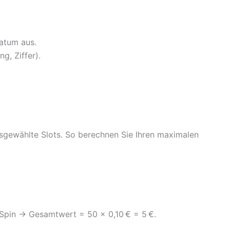
datum aus.
g, Ziffer).
usgewählte Slots. So berechnen Sie Ihren maximalen
o Spin → Gesamtwert = 50 × 0,10 € = 5 €.