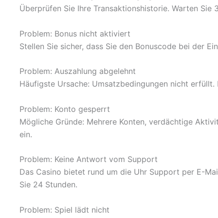
Überprüfen Sie Ihre Transaktionshistorie. Warten Sie 
Problem: Bonus nicht aktiviert
Stellen Sie sicher, dass Sie den Bonuscode bei der 
Problem: Auszahlung abgelehnt
Häufigste Ursache: Umsatzbedingungen nicht erfüllt. Pr
Problem: Konto gesperrt
Mögliche Gründe: Mehrere Konten, verdächtige Aktivi
ein.
Problem: Keine Antwort vom Support
Das Casino bietet rund um die Uhr Support per E-Mail
Sie 24 Stunden.
Problem: Spiel lädt nicht