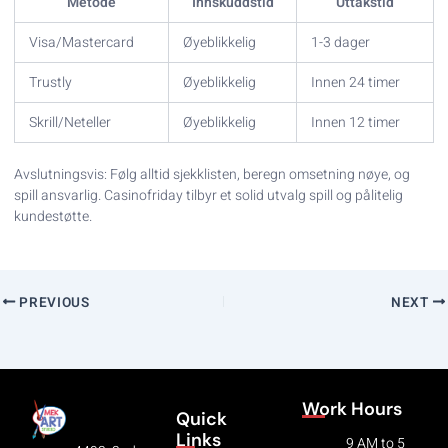
Metode
Innskuddstid
Uttakstid
Visa/Mastercard
Øyeblikkelig
1-3 dager
Trustly
Øyeblikkelig
Innen 24 timer
Skrill/Neteller
Øyeblikkelig
Innen 12 timer
Avslutningsvis: Følg alltid sjekklisten, beregn omsetning nøye, og
spill ansvarlig. Casinofriday tilbyr et solid utvalg spill og pålitelig
kundestøtte.
PREVIOUS
NEXT
Work Hours
Quick
Links
9 AM to 5