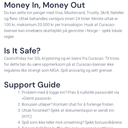
Money In, Money Out
Du kan sette inn penger med Visa, Mastercard, Trustly, Skrill, Neteller
og flere. Uttak behandles vanligvis innen 24 timer. Minste uttak er
100 kr, maksimum 20 000 kr per transaksjon. Husk at Curacao-
lisenser kan innebære skatteplikt på gevinster i Norge – sjekk lokale
regler.
Is It Safe?
Casinofriday har SSL-kryptering og en lisens fra Curacao. Til tross
for dette bør du være oppmerksom på at Curacao-lisenser ikke
reguleres like strengt som MGA. Spill ansvarlig og sett grenser.
Support Guide
Problem med å logge inn? Prøv å nullstille passordet via
«Glemt passord».
Bonusen utløper? Kontakt chat for å forlenge fristen.
Uttak forsinket? Sjekk at dokumentasjon er sendt inn
(KYC).
Spill som ikke teller mot omsetning? Sjekk bonusvilkårene.