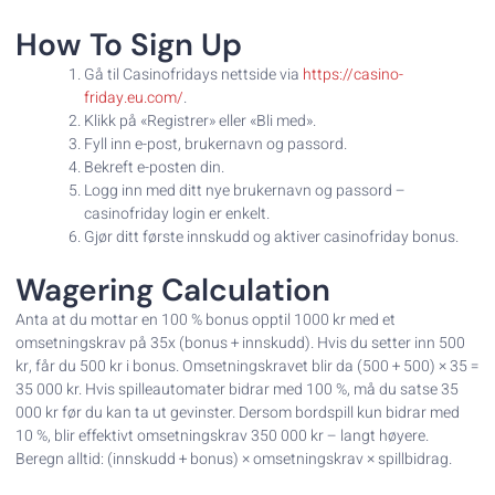
How To Sign Up
Gå til Casinofridays nettside via
https://casino-
friday.eu.com/
.
Klikk på «Registrer» eller «Bli med».
Fyll inn e-post, brukernavn og passord.
Bekreft e-posten din.
Logg inn med ditt nye brukernavn og passord –
casinofriday login er enkelt.
Gjør ditt første innskudd og aktiver casinofriday bonus.
Wagering Calculation
Anta at du mottar en 100 % bonus opptil 1000 kr med et
omsetningskrav på 35x (bonus + innskudd). Hvis du setter inn 500
kr, får du 500 kr i bonus. Omsetningskravet blir da (500 + 500) × 35 =
35 000 kr. Hvis spilleautomater bidrar med 100 %, må du satse 35
000 kr før du kan ta ut gevinster. Dersom bordspill kun bidrar med
10 %, blir effektivt omsetningskrav 350 000 kr – langt høyere.
Beregn alltid: (innskudd + bonus) × omsetningskrav × spillbidrag.