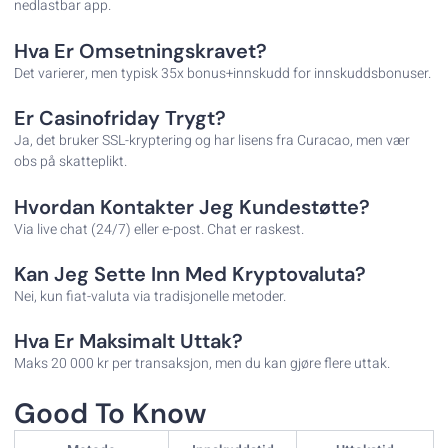
nedlastbar app.
Hva Er Omsetningskravet?
Det varierer, men typisk 35x bonus+innskudd for innskuddsbonuser.
Er Casinofriday Trygt?
Ja, det bruker SSL-kryptering og har lisens fra Curacao, men vær
obs på skatteplikt.
Hvordan Kontakter Jeg Kundestøtte?
Via live chat (24/7) eller e-post. Chat er raskest.
Kan Jeg Sette Inn Med Kryptovaluta?
Nei, kun fiat-valuta via tradisjonelle metoder.
Hva Er Maksimalt Uttak?
Maks 20 000 kr per transaksjon, men du kan gjøre flere uttak.
Good To Know