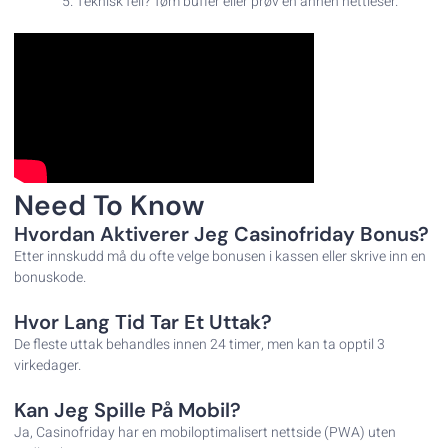
Teknisk feil? Tøm buffer eller prøv en annen nettleser.
Need To Know
Hvordan Aktiverer Jeg Casinofriday Bonus?
Etter innskudd må du ofte velge bonusen i kassen eller skrive inn en
bonuskode.
Hvor Lang Tid Tar Et Uttak?
De fleste uttak behandles innen 24 timer, men kan ta opptil 3
virkedager.
Kan Jeg Spille På Mobil?
Ja, Casinofriday har en mobiloptimalisert nettside (PWA) uten