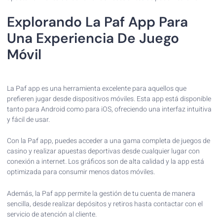
Explorando La Paf App Para
Una Experiencia De Juego
Móvil
La Paf app es una herramienta excelente para aquellos que
prefieren jugar desde dispositivos móviles. Esta app está disponible
tanto para Android como para iOS, ofreciendo una interfaz intuitiva
y fácil de usar.
Con la Paf app, puedes acceder a una gama completa de juegos de
casino y realizar apuestas deportivas desde cualquier lugar con
conexión a internet. Los gráficos son de alta calidad y la app está
optimizada para consumir menos datos móviles.
Además, la Paf app permite la gestión de tu cuenta de manera
sencilla, desde realizar depósitos y retiros hasta contactar con el
servicio de atención al cliente.