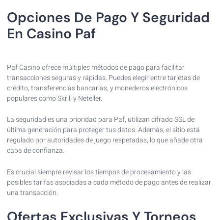
Opciones De Pago Y Seguridad
En Casino Paf
Paf Casino ofrece múltiples métodos de pago para facilitar
transacciones seguras y rápidas. Puedes elegir entre tarjetas de
crédito, transferencias bancarias, y monederos electrónicos
populares como Skrill y Neteller.
La seguridad es una prioridad para Paf, utilizan cifrado SSL de
última generación para proteger tus datos. Además, el sitio está
regulado por autoridades de juego respetadas, lo que añade otra
capa de confianza.
Es crucial siempre revisar los tiempos de procesamiento y las
posibles tarifas asociadas a cada método de pago antes de realizar
una transacción.
Ofertas Exclusivas Y Torneos