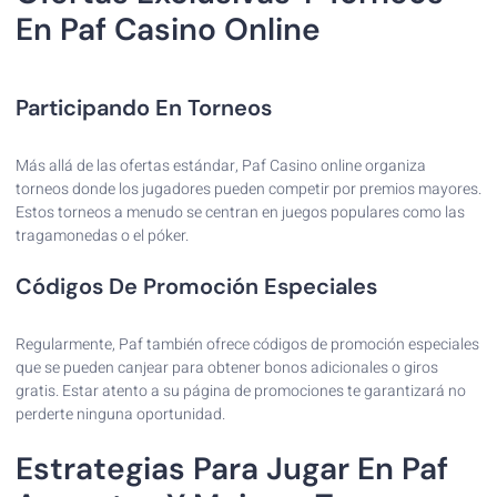
En Paf Casino Online
Participando En Torneos
Más allá de las ofertas estándar, Paf Casino online organiza
torneos donde los jugadores pueden competir por premios mayores.
Estos torneos a menudo se centran en juegos populares como las
tragamonedas o el póker.
Códigos De Promoción Especiales
Regularmente, Paf también ofrece códigos de promoción especiales
que se pueden canjear para obtener bonos adicionales o giros
gratis. Estar atento a su página de promociones te garantizará no
perderte ninguna oportunidad.
Estrategias Para Jugar En Paf