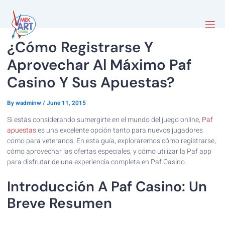
¿Cómo Registrarse Y
Aprovechar Al Máximo Paf
Casino Y Sus Apuestas?
By
wadminw
/
June 11, 2015
Si estás considerando sumergirte en el mundo del juego online,
Paf
apuestas
es una excelente opción tanto para nuevos jugadores
como para veteranos. En esta guía, exploraremos cómo registrarse,
cómo aprovechar las ofertas especiales, y cómo utilizar la Paf app
para disfrutar de una experiencia completa en Paf Casino.
Introducción A Paf Casino: Un
Breve Resumen