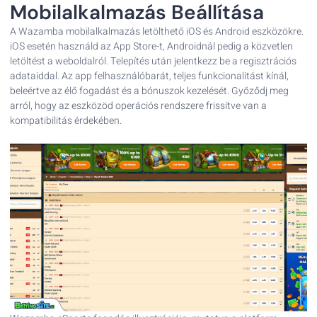
Mobilalkalmazás Beállítása
A Wazamba mobilalkalmazás letölthető iOS és Android eszközökre.
iOS esetén használd az App Store-t, Androidnál pedig a közvetlen
letöltést a weboldalról. Telepítés után jelentkezz be a regisztrációs
adataiddal. Az app felhasználóbarát, teljes funkcionalitást kínál,
beleértve az élő fogadást és a bónuszok kezelését. Győződj meg
arról, hogy az eszközöd operációs rendszere frissítve van a
kompatibilitás érdekében.