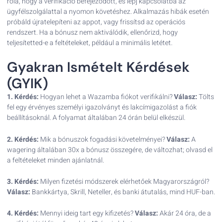
róla, hogy a verifikáció befejeződött, és lépj kapcsolatba az
ügyfélszolgálattal a nyomon követéshez. Alkalmazás hibák esetén
próbáld újratelepíteni az appot, vagy frissítsd az operációs
rendszert. Ha a bónusz nem aktiválódik, ellenőrizd, hogy
teljesítetted-e a feltételeket, például a minimális letétet.
Gyakran Ismételt Kérdések
(GYIK)
1. Kérdés:
Hogyan lehet a Wazamba fiókot verifikálni?
Válasz:
Tölts
fel egy érvényes személyi igazolványt és lakcímigazolást a fiók
beállításoknál. A folyamat általában 24 órán belül elkészül.
2. Kérdés:
Mik a bónuszok fogadási követelményei?
Válasz:
A
wagering általában 30x a bónusz összegére, de változhat; olvasd el
a feltételeket minden ajánlatnál.
3. Kérdés:
Milyen fizetési módszerek elérhetőek Magyarországról?
Válasz:
Bankkártya, Skrill, Neteller, és banki átutalás, mind HUF-ban.
4. Kérdés:
Mennyi ideig tart egy kifizetés?
Válasz:
Akár 24 óra, de a