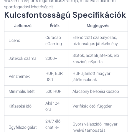
Wazamba eSports fogadás illusztrációja, mutatva a platform
sportfogadási lehetőségeit.
Kulcsfontosságú Specifikációk
Jellemző
Érték
Megjegyzés
Curacao
Ellenőrzött szabályozás,
Licenc
eGaming
biztonságos játékélmény
Slotok, asztali játékok, élő
Játékok száma
2000+
kaszinó, eSports
HUF, EUR,
HUF ajánlott magyar
Pénznemek
USD
játékosoknak
Minimális letét
500 HUF
Alacsony belépési küszöb
Akár 24
Kifizetési idő
Verifikációtól függően
óra
24/7 élő
Gyors válaszidő, magyar
Ügyfélszolgálat
chat, e-
nyelvű támogatás