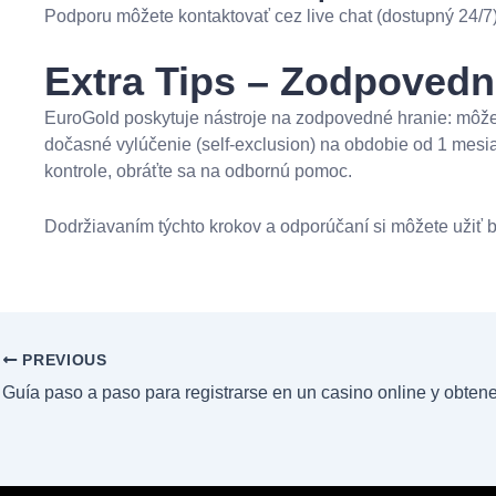
Podporu môžete kontaktovať cez live chat (dostupný 24/7
Extra Tips – Zodpovedn
EuroGold poskytuje nástroje na zodpovedné hranie: môžete
dočasné vylúčenie (self-exclusion) na obdobie od 1 mesia
kontrole, obráťte sa na odbornú pomoc.
Dodržiavaním týchto krokov a odporúčaní si môžete užiť 
PREVIOUS
Guía paso a paso para registrarse en un casino online y obten