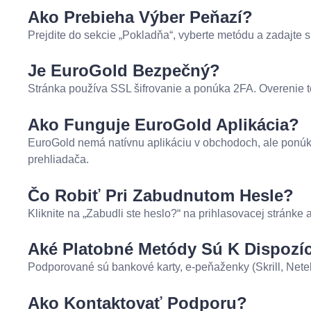
Ako Prebieha Výber Peňazí?
Prejdite do sekcie „Pokladňa“, vyberte metódu a zadajte 
Je EuroGold Bezpečný?
Stránka používa SSL šifrovanie a ponúka 2FA. Overenie t
Ako Funguje EuroGold Aplikácia?
EuroGold nemá natívnu aplikáciu v obchodoch, ale ponúk
prehliadača.
Čo Robiť Pri Zabudnutom Hesle?
Kliknite na „Zabudli ste heslo?“ na prihlasovacej stránke 
Aké Platobné Metódy Sú K Dispozíc
Podporované sú bankové karty, e‑peňaženky (Skrill, Netell
Ako Kontaktovať Podporu?