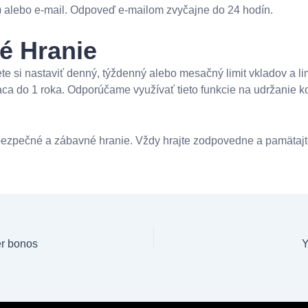
) alebo e‑mail. Odpoveď e‑mailom zvyčajne do 24 hodín.
é Hranie
 si nastaviť denný, týždenný alebo mesačný limit vkladov a li
ca do 1 roka. Odporúčame využívať tieto funkcie na udržanie ko
bezpečné a zábavné hranie. Vždy hrajte zodpovedne a pamätajte
er bonos
Y