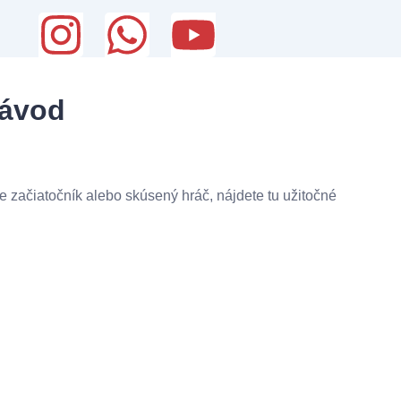
I
W
Y
n
h
o
Návod
s
a
u
t
t
t
a
s
u
e začiatočník alebo skúsený hráč, nájdete tu užitočné
g
a
b
r
p
e
a
p
m