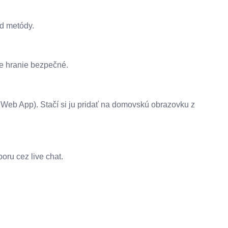
od metódy.
je hranie bezpečné.
Web App). Stačí si ju pridať na domovskú obrazovku z
oru cez live chat.