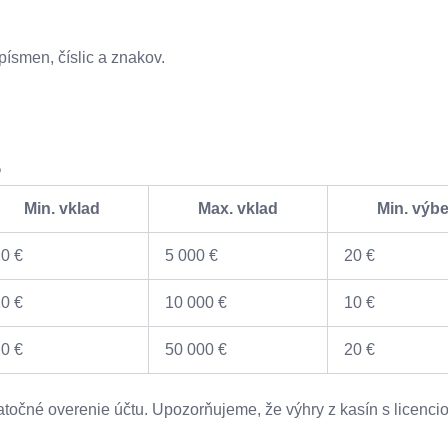
ísmen, číslic a znakov.
s
Min. vklad
Max. vklad
Min. výbe
0 €
5 000 €
20 €
0 €
10 000 €
10 €
0 €
50 000 €
20 €
točné overenie účtu. Upozorňujeme, že výhry z kasín s licencio