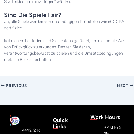
Startbildschirm hinzufügen“ wählen.
Sind Die Spiele Fair?
Ja, alle Spiele werden von unabhängigen Prüfstellen wie eCOGRA
zertifiziert.
Mit diesem Leitfaden sind Sie bestens gerüstet, um die mobile Welt
von Drückglück zu erkunden. Denken Sie daran,
verantwortungsbewusst zu spielen und die Umsatzbedingungen
stets im Blick zu behalten.
PREVIOUS
NEXT
Work Hours
Quick
Links
9 AM to 5
4492, 2nd
PM