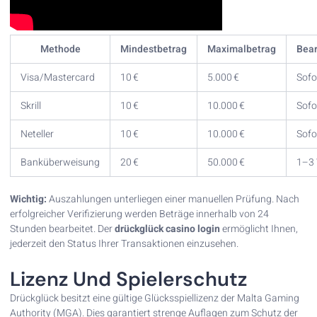
Methode
Mindestbetrag
Maximalbetrag
Bear
Visa/Mastercard
10 €
5.000 €
Sofo
Skrill
10 €
10.000 €
Sofo
Neteller
10 €
10.000 €
Sofo
Banküberweisung
20 €
50.000 €
1–3
Wichtig:
Auszahlungen unterliegen einer manuellen Prüfung. Nach
erfolgreicher Verifizierung werden Beträge innerhalb von 24
Stunden bearbeitet. Der
drückglück casino login
ermöglicht Ihnen,
jederzeit den Status Ihrer Transaktionen einzusehen.
Lizenz Und Spielerschutz
Drückglück besitzt eine gültige Glücksspiellizenz der Malta Gaming
Authority (MGA). Dies garantiert strenge Auflagen zum Schutz der