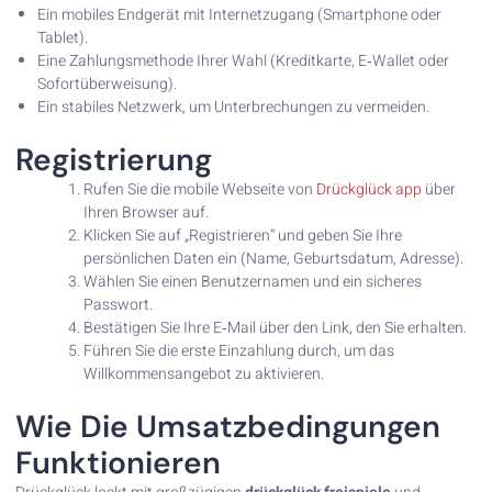
Ein mobiles Endgerät mit Internetzugang (Smartphone oder
Tablet).
Eine Zahlungsmethode Ihrer Wahl (Kreditkarte, E‑Wallet oder
Sofortüberweisung).
Ein stabiles Netzwerk, um Unterbrechungen zu vermeiden.
Registrierung
Rufen Sie die mobile Webseite von
Drückglück app
über
Ihren Browser auf.
Klicken Sie auf „Registrieren“ und geben Sie Ihre
persönlichen Daten ein (Name, Geburtsdatum, Adresse).
Wählen Sie einen Benutzernamen und ein sicheres
Passwort.
Bestätigen Sie Ihre E‑Mail über den Link, den Sie erhalten.
Führen Sie die erste Einzahlung durch, um das
Willkommensangebot zu aktivieren.
Wie Die Umsatzbedingungen
Funktionieren