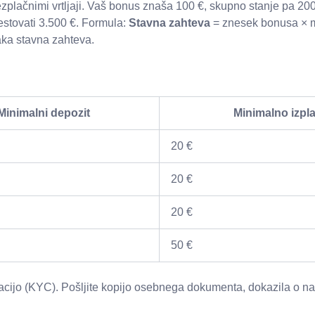
plačnimi vrtljaji. Vaš bonus znaša 100 €, skupno stanje pa 200
estovati 3.500 €. Formula:
Stavna zahteva
= znesek bonusa × mn
aka stavna zahteva.
Minimalni depozit
Minimalno izpla
20 €
20 €
20 €
50 €
kacijo (KYC). Pošljite kopijo osebnega dokumenta, dokazila o na