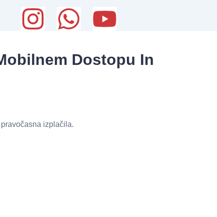
I
W
Y
n
h
o
 Mobilnem Dostopu In
s
a
u
t
t
t
a
s
u
 pravočasna izplačila.
g
a
b
r
p
e
a
p
m