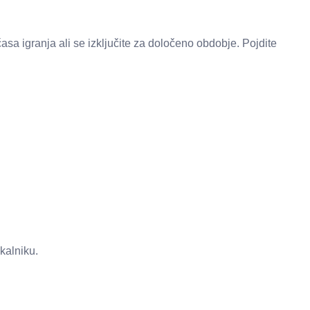
sa igranja ali se izključite za določeno obdobje. Pojdite
kalniku.