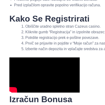
Pred izplačilom opravite popolno verifikacijo računa.
Kako Se Registrirati
Obiščite uradno spletno stran Cazeus casino.
Kliknite gumb “Registracija” in izpolnite obrazec
Potrdite registracijo prek e-poštne povezave.
Prvič se prijavite in pojdite v “Moje račun” za n
Izberite način depozita in vplačajte sredstva za 
Izračun Bonusa