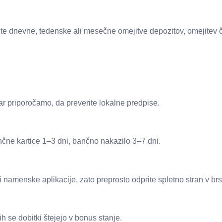
e dnevne, tedenske ali mesečne omejitve depozitov, omejitev ča
ar priporočamo, da preverite lokalne predpise.
nčne kartice 1–3 dni, bančno nakazilo 3–7 dni.
i namenske aplikacije, zato preprosto odprite spletno stran v brs
h se dobitki štejejo v bonus stanje.