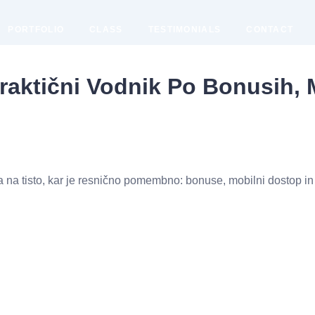
PORTFOLIO
CLASS
TESTIMONIALS
CONTACT
Praktični Vodnik Po Bonusih,
 na tisto, kar je resnično pomembno: bonuse, mobilni dostop in