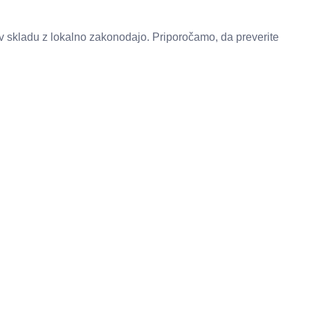
v skladu z lokalno zakonodajo. Priporočamo, da preverite