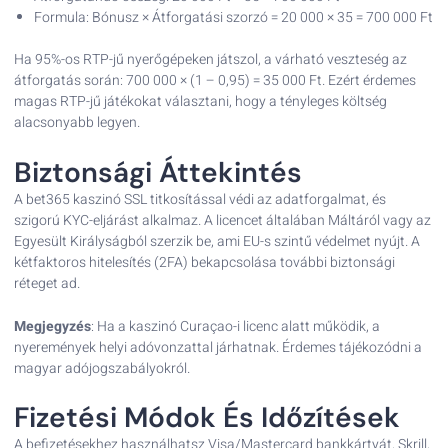
Formula: Bónusz × Átforgatási szorzó = 20 000 × 35 = 700 000 Ft
Ha 95%-os RTP-jű nyerőgépeken játszol, a várható veszteség az
átforgatás során: 700 000 × (1 – 0,95) = 35 000 Ft. Ezért érdemes
magas RTP-jű játékokat választani, hogy a tényleges költség
alacsonyabb legyen.
Biztonsági Áttekintés
A bet365 kaszinó SSL titkosítással védi az adatforgalmat, és
szigorú KYC-eljárást alkalmaz. A licencet általában Máltáról vagy az
Egyesült Királyságból szerzik be, ami EU-s szintű védelmet nyújt. A
kétfaktoros hitelesítés (2FA) bekapcsolása további biztonsági
réteget ad.
Megjegyzés
: Ha a kaszinó Curaçao-i licenc alatt működik, a
nyeremények helyi adóvonzattal járhatnak. Érdemes tájékozódni a
magyar adójogszabályokról.
Fizetési Módok És Időzítések
A befizetésekhez használhatsz Visa/Mastercard bankkártyát, Skrill,