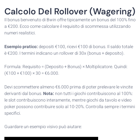
Calcolo Del Rollover (Wagering)
Il bonus benvenuto di Bwin offre tipicamente un bonus del 100% fino
a €200. Ecco come calcolare il requisito di scommessa utilizzando
numeri realistici.
Esempio pratico:
depositi €100, ricevi €100 di bonus. Il saldo totale
è €200. I termini indicano un rollover di 30x (bonus + deposito).
Formula: Requisito = (Deposito + Bonus) × Moltiplicatore. Quindi:
(€100 + €100) × 30 = €6.000.
Devi scommettere almeno €6.000 prima di poter prelevare le vincite
derivanti dal bonus.
Nota:
non tutti i giochi contribuiscono al 100%:
le slot contribuiscono interamente, mentre giochi da tavolo e video
poker possono contribuire solo al 10-20%. Controlla sempre i termini
specifici.
Guardare un esempio visivo può aiutare: