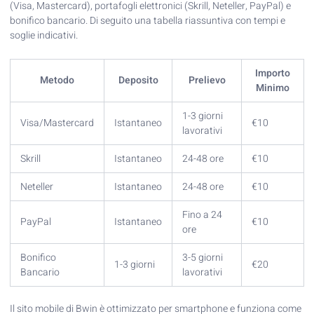
(Visa, Mastercard), portafogli elettronici (Skrill, Neteller, PayPal) e
bonifico bancario. Di seguito una tabella riassuntiva con tempi e
soglie indicativi.
Importo
Metodo
Deposito
Prelievo
Minimo
1-3 giorni
Visa/Mastercard
Istantaneo
€10
lavorativi
Skrill
Istantaneo
24-48 ore
€10
Neteller
Istantaneo
24-48 ore
€10
Fino a 24
PayPal
Istantaneo
€10
ore
Bonifico
3-5 giorni
1-3 giorni
€20
Bancario
lavorativi
Il sito mobile di Bwin è ottimizzato per smartphone e funziona come