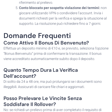
riferimento al prelievo.
Conto bloccato per sospetta violazione dei termini:
non
giocare utilizzando VPN o condividere l’account. Invia i
documenti richiesti per la verifica e spiega la situazione al
supporto. La risoluzione può richiedere fino a 7 giorni.
Domande Frequenti
Come Attivo Il Bonus Di Benvenuto?
Effettua un deposito minimo di €10 e, se previsto, seleziona l’opzione
“Bonus Benvenuto” prima di confermare la transazione. Il bonus
viene accreditato automaticamente subito dopo il deposito.
Quanto Tempo Dura La Verifica
Dell’account?
Di solito da 24 a 48 ore, ma può prolungarsi se i documenti sono
illeggibili. Assicurati di caricare file chiari e aggiornati.
Posso Prelevare Le Vincite Senza
Soddisfare Il Rollover?
No: se richiedi un prelievo prima di aver completato il requisito di