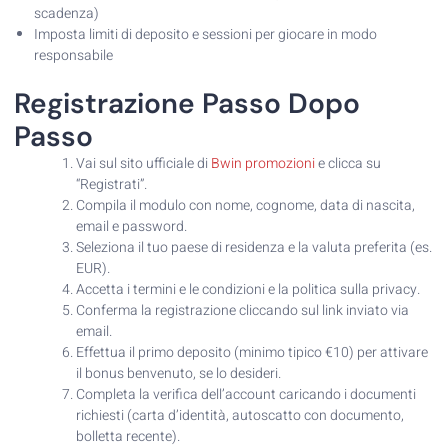
scadenza)
Imposta limiti di deposito e sessioni per giocare in modo
responsabile
Registrazione Passo Dopo
Passo
Vai sul sito ufficiale di
Bwin promozioni
e clicca su
“Registrati”.
Compila il modulo con nome, cognome, data di nascita,
email e password.
Seleziona il tuo paese di residenza e la valuta preferita (es.
EUR).
Accetta i termini e le condizioni e la politica sulla privacy.
Conferma la registrazione cliccando sul link inviato via
email.
Effettua il primo deposito (minimo tipico €10) per attivare
il bonus benvenuto, se lo desideri.
Completa la verifica dell’account caricando i documenti
richiesti (carta d’identità, autoscatto con documento,
bolletta recente).