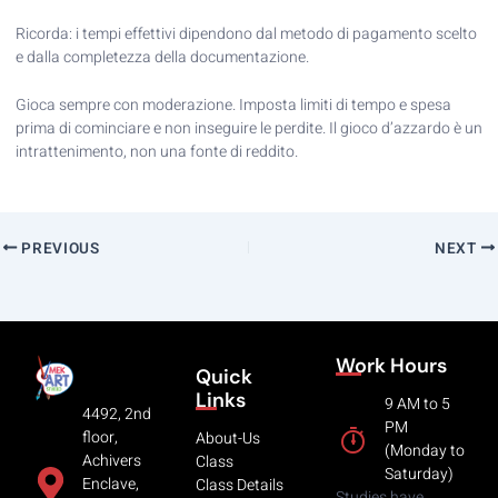
Ricorda: i tempi effettivi dipendono dal metodo di pagamento scelto
e dalla completezza della documentazione.
Gioca sempre con moderazione. Imposta limiti di tempo e spesa
prima di cominciare e non inseguire le perdite. Il gioco d’azzardo è un
intrattenimento, non una fonte di reddito.
PREVIOUS
NEXT
Work Hours
Quick
Links
9 AM to 5
4492, 2nd
PM
floor,
About-Us
(Monday to
Achivers
Class
Saturday)
Enclave,
Class Details
Studies have