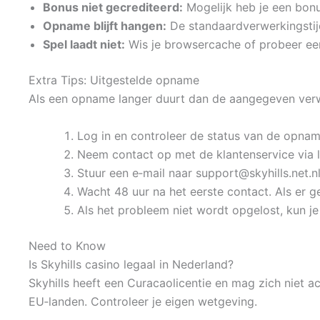
Bonus niet gecrediteerd:
Mogelijk heb je een bonu
Opname blijft hangen:
De standaardverwerkingstijd 
Spel laadt niet:
Wis je browsercache of probeer een 
Extra Tips: Uitgestelde opname
Als een opname langer duurt dan de aangegeven verwe
Log in en controleer de status van de opname 
Neem contact op met de klantenservice via l
Stuur een e‑mail naar support@skyhills.net.
Wacht 48 uur na het eerste contact. Als er g
Als het probleem niet wordt opgelost, kun je
Need to Know
Is Skyhills casino legaal in Nederland?
Skyhills heeft een Curacaolicentie en mag zich niet 
EU‑landen. Controleer je eigen wetgeving.