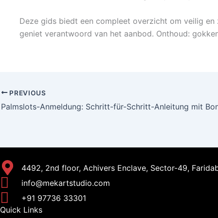
Deze gids biedt een compleet overzicht om veilig en z
geniet verantwoord van het aanbod. Onthoud: gokken mo
PREVIOUS
4492, 2nd floor, Achivers Enclave, Sector-49, Farid
info@mekartstudio.com
+91 97736 33301
Quick Links