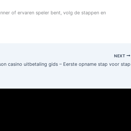
inner of ervaren speler bent, volg de stappen en
NEXT
n casino uitbetaling gids – Eerste opname stap voor stap