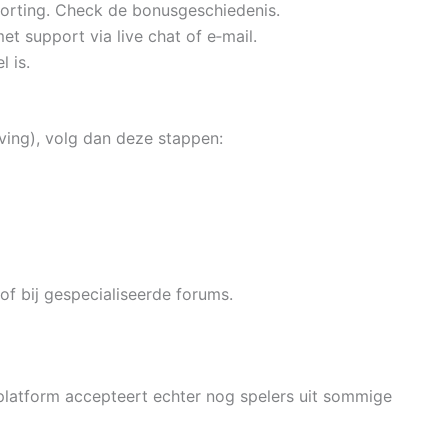
torting. Check de bonusgeschiedenis.
t support via live chat of e‑mail.
 is.
ving), volg dan deze stappen:
of bij gespecialiseerde forums.
 platform accepteert echter nog spelers uit sommige