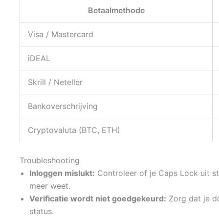
Betaalmethode
Visa / Mastercard
iDEAL
Skrill / Neteller
Bankoverschrijving
Cryptovaluta (BTC, ETH)
Troubleshooting
Inloggen mislukt:
Controleer of je Caps Lock uit st
meer weet.
Verificatie wordt niet goedgekeurd:
Zorg dat je d
status.