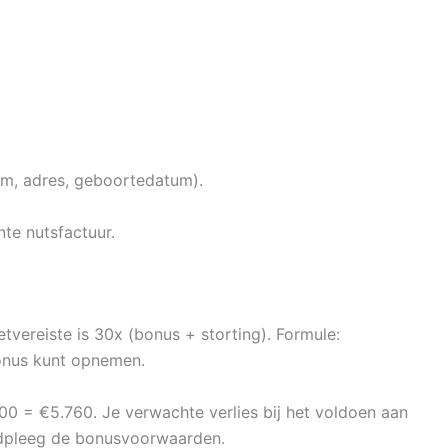
aam, adres, geboortedatum).
nte nutsfactuur.
vereiste is 30x (bonus + storting). Formule:
bonus kunt opnemen.
0 = €5.760. Je verwachte verlies bij het voldoen aan
aadpleeg de bonusvoorwaarden.