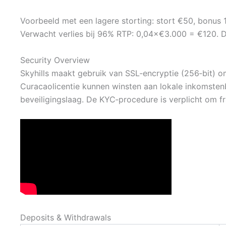
Voorbeeld met een lagere storting: stort €50, bonu
Verwacht verlies bij 96% RTP: 0,04×€3.000 = €120. D
Security Overview
Skyhills maakt gebruik van SSL‑encryptie (256‑bit) om 
Curacaolicentie kunnen winsten aan lokale inkomstenbe
beveiligingslaag. De KYC‑procedure is verplicht om 
Deposits & Withdrawals