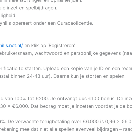
 minimale stortingen en opnametijden.
e inzet en spelbijdragen.
ligheid.
yhills opereert onder een Curacaolicentie.
ills.net.nl/
en klik op ‘Registreren’.
s, gebruikersnaam, wachtwoord en persoonlijke gegevens (n
rificatie te starten. Upload een kopie van je ID en een rece
stal binnen 24‑48 uur). Daarna kun je storten en spelen.
d van 100% tot €200. Je ontvangt dus €100 bonus. De inzet
× 30 = €6.000. Dat bedrag moet je inzetten voordat je de 
6%. De verwachte terugbetaling over €6.000 is 0,96 × €6.00
rekening mee dat niet alle spellen evenveel bijdragen – r