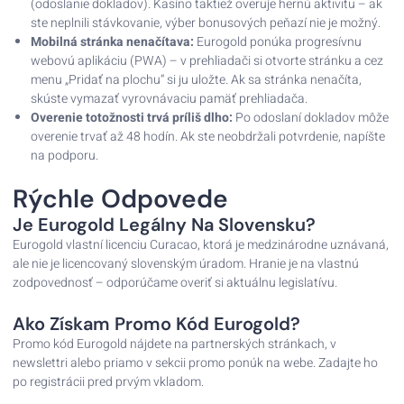
(odoslanie dokladov). Kasíno taktiež overuje hernú aktivitu – ak
ste neplnili stávkovanie, výber bonusových peňazí nie je možný.
Mobilná stránka nenačítava:
Eurogold ponúka progresívnu
webovú aplikáciu (PWA) – v prehliadači si otvorte stránku a cez
menu „Pridať na plochu“ si ju uložte. Ak sa stránka nenačíta,
skúste vymazať vyrovnávaciu pamäť prehliadača.
Overenie totožnosti trvá príliš dlho:
Po odoslaní dokladov môže
overenie trvať až 48 hodín. Ak ste neobdržali potvrdenie, napíšte
na podporu.
Rýchle Odpovede
Je Eurogold Legálny Na Slovensku?
Eurogold vlastní licenciu Curacao, ktorá je medzinárodne uznávaná,
ale nie je licencovaný slovenským úradom. Hranie je na vlastnú
zodpovednosť – odporúčame overiť si aktuálnu legislatívu.
Ako Získam Promo Kód Eurogold?
Promo kód Eurogold nájdete na partnerských stránkach, v
newslettri alebo priamo v sekcii promo ponúk na webe. Zadajte ho
po registrácii pred prvým vkladom.