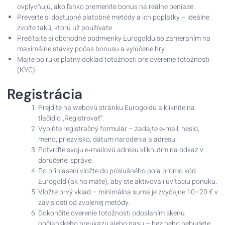
ovplyvňujú, ako ľahko premeníte bonus na reálne peniaze.
Preverte si dostupné platobné metódy a ich poplatky – ideálne
zvoľte takú, ktorú už používate.
Prečítajte si obchodné podmienky Eurogoldu so zameraním na
maximálne stávky počas bonusu a vylúčené hry.
Majte po ruke platný doklad totožnosti pre overenie totožnosti
(KYC).
Registrácia
Prejdite na webovú stránku Eurogoldu a kliknite na
tlačidlo „Registrovať“.
Vyplňte registračný formulár – zadajte e‑mail, heslo,
meno, priezvisko, dátum narodenia a adresu.
Potvrďte svoju e‑mailovú adresu kliknutím na odkaz v
doručenej správe.
Po prihlásení vložte do príslušného poľa promo kód
Eurogold (ak ho máte), aby ste aktivovali uvítaciu ponuku.
Vložte prvý vklad – minimálna suma je zvyčajne 10–20 € v
závislosti od zvolenej metódy.
Dokončite overenie totožnosti odoslaním skenu
občianskeho preukazu alebo pasu – bez neho nebudete