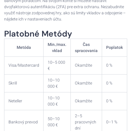
daňovým poradcom. Na svojom konte si môžete nastaviť
dvojfaktorovú autentifikáciu (2FA) pre extra ochranu. Nezabudnite
využiť nástroje zodpovednej hry, ako sú limity vkladov a odpojenie –
nájdete ich v nastaveniach účtu.
Platobné Metódy
Min./max.
Čas
Metóda
Poplatok
vklad
spracovania
10–5 000
Visa/Mastercard
Okamžite
0 %
€
10–10
Skrill
Okamžite
0 %
000 €
10–10
Neteller
Okamžite
0 %
000 €
2–5
50–10
Bankový prevod
pracovných
0–1 %
000 €
dní