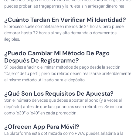
puedes probar las tragaperras y la ruleta sin arriesgar dinero real.
¿Cuánto Tardan En Verificar Mi Identidad?
El proceso suele completarse en menos de 24 horas, pero puede
demorar hasta 72 horas si hay alta demanda o documentos
ilegibles.
¿Puedo Cambiar Mi Método De Pago
Después De Registrarme?
Sí, puedes añadir o eliminar métodos de pago desde la sección
“Cajero” de tu perfil, pero los retiros deben realizarse preferiblemente
al mismo método utilizado para el depósito.
¿Qué Son Los Requisitos De Apuesta?
Son el número de veces que debes apostar el bono (y a veces el
depósito) antes de que las ganancias sean retirables. Se indican
como “x30″ o “x40″ en cada promoción.
¿Ofrecen App Para Móvil?
La plataforma está optimizada como PWA; puedes añadirla a la