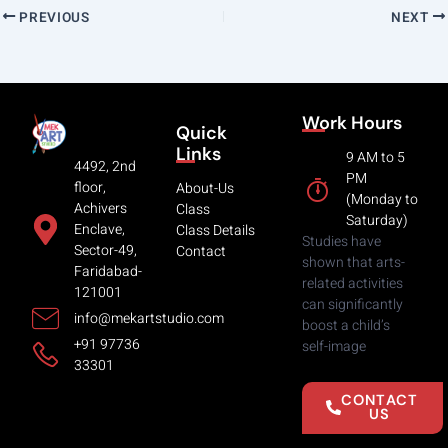
PREVIOUS
NEXT
Work Hours
Quick
Links
9 AM to 5
4492, 2nd
PM
floor,
About-Us
(Monday to
Achivers
Class
Saturday)
Enclave,
Class Details
Studies have
Sector-49,
Contact
shown that arts-
Faridabad-
related activities
121001
can significantly
info@mekartstudio.com
boost a child’s
+91 97736
self-image
33301
CONTACT
US