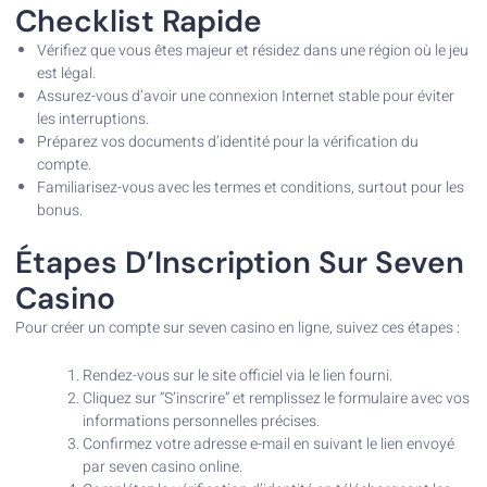
Checklist Rapide
Vérifiez que vous êtes majeur et résidez dans une région où le jeu
est légal.
Assurez-vous d’avoir une connexion Internet stable pour éviter
les interruptions.
Préparez vos documents d’identité pour la vérification du
compte.
Familiarisez-vous avec les termes et conditions, surtout pour les
bonus.
Étapes D’Inscription Sur Seven
Casino
Pour créer un compte sur seven casino en ligne, suivez ces étapes :
Rendez-vous sur le site officiel via le lien fourni.
Cliquez sur “S’inscrire” et remplissez le formulaire avec vos
informations personnelles précises.
Confirmez votre adresse e-mail en suivant le lien envoyé
par seven casino online.