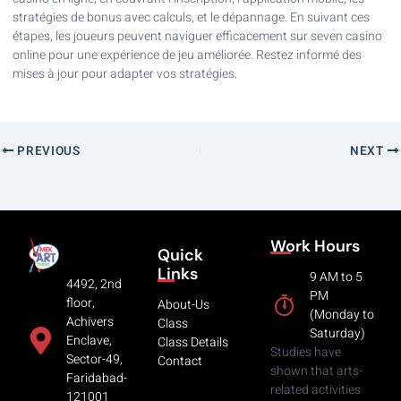
stratégies de bonus avec calculs, et le dépannage. En suivant ces
étapes, les joueurs peuvent naviguer efficacement sur seven casino
online pour une expérience de jeu améliorée. Restez informé des
mises à jour pour adapter vos stratégies.
PREVIOUS
NEXT
Work Hours
Quick
Links
9 AM to 5
4492, 2nd
PM
floor,
About-Us
(Monday to
Achivers
Class
Saturday)
Enclave,
Class Details
Studies have
Sector-49,
Contact
shown that arts-
Faridabad-
related activities
121001