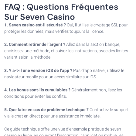
FAQ : Questions Fréquentes
Sur Seven Casino
1. Seven casino est-il sécurisé ?
Oui, il utilise le cryptage SSL pour
protéger les données, mais vérifiez toujours la licence.
2. Comment retirer de l’argent ?
Allez dans la section banque,
choisissez une méthode, et suivez les instructions, avec des limites
variant selon la méthode.
3. Y a-t-il une version iOS de l’app ?
Pas d’app native ; utilisez le
navigateur mobile pour un accès similaire sur iOS.
4. Les bonus sont-ils cumulables ?
Généralement non, lisez les
conditions pour éviter les conflits.
5. Que faire en cas de problème technique ?
Contactez le support
via le chat en direct pour une assistance immédiate.
Ce guide technique offre une vue d’ensemble pratique de seven
casino en ligne, en couvrant l’inscription, l’application mobile, les