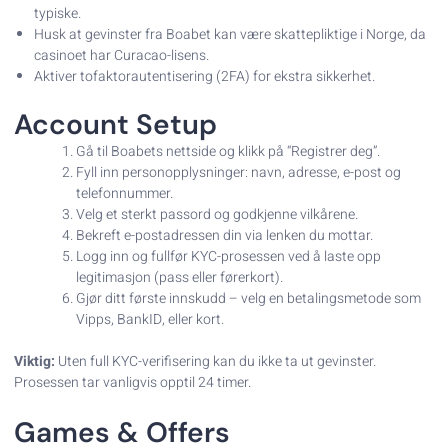
typiske.
Husk at gevinster fra Boabet kan være skattepliktige i Norge, da
casinoet har Curacao-lisens.
Aktiver tofaktorautentisering (2FA) for ekstra sikkerhet.
Account Setup
Gå til Boabets nettside og klikk på “Registrer deg”.
Fyll inn personopplysninger: navn, adresse, e-post og
telefonnummer.
Velg et sterkt passord og godkjenne vilkårene.
Bekreft e-postadressen din via lenken du mottar.
Logg inn og fullfør KYC-prosessen ved å laste opp
legitimasjon (pass eller førerkort).
Gjør ditt første innskudd – velg en betalingsmetode som
Vipps, BankID, eller kort.
Viktig:
Uten full KYC-verifisering kan du ikke ta ut gevinster.
Prosessen tar vanligvis opptil 24 timer.
Games & Offers