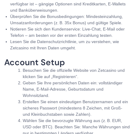
verfügbar ist – gängige Optionen sind Kreditkarten, E-Wallets
und Banküberweisungen.
Überprüfen Sie die Bonusbedingungen: Mindesteinzahlung,
Umsatzanforderungen (z. B. 35x Bonus) und gültige Spiele.
Notieren Sie sich den Kundenservice: Live-Chat, E-Mail oder
Telefon – am besten vor der ersten Einzahlung testen.
Lesen Sie die Datenschutzrichtlinie, um zu verstehen, wie
Zetcasino mit Ihren Daten umgeht.
Account Setup
Besuchen Sie die offizielle Website von Zetcasino und
klicken Sie auf „Registrieren“.
Geben Sie Ihre persönlichen Daten ein: vollständiger
Name, E-Mail-Adresse, Geburtsdatum und
Wohnsitzland.
Erstellen Sie einen eindeutigen Benutzernamen und ein
sicheres Passwort (mindestens 8 Zeichen, mit Groß-
und Kleinbuchstaben sowie Zahlen).
Wählen Sie die bevorzugte Währung aus (z. B. EUR,
USD oder BTC). Beachten Sie: Manche Währungen sind
nur in bestimmten Ländern verfügbar.