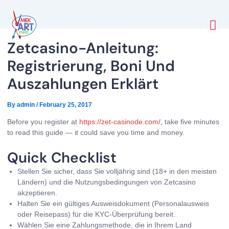
Zetcasino-Anleitung:
Registrierung, Boni Und
Auszahlungen Erklärt
By
admin
/
February 25, 2017
Before you register at
https://zet-casinode.com/
, take five minutes
to read this guide — it could save you time and money.
Quick Checklist
Stellen Sie sicher, dass Sie volljährig sind (18+ in den meisten
Ländern) und die Nutzungsbedingungen von Zetcasino
akzeptieren.
Halten Sie ein gültiges Ausweisdokument (Personalausweis
oder Reisepass) für die KYC-Überprüfung bereit.
Wählen Sie eine Zahlungsmethode, die in Ihrem Land