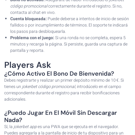
código promocional
correctamente durante el registro. Si no,
contacta al chat en vivo.
Cuenta bloqueada:
Puede deberse a intentos de inicio de sesión
fallidos o por incumplimiento de términos. El soporte te indicará
los pasos para desbloquearla.
Problema con el juego:
Si una ronda no se completa, espera 5
minutos y recarga la página. Si persiste, guarda una captura de
pantalla y reporta.
Players Ask
¿Cómo Activo El Bono De Bienvenida?
Debes registrarte y realizar un primer depósito mínimo de 10 €. Si
tienes un
jokerbet código promocional
, introdúcelo en el campo
correspondiente durante el registro para recibir bonificaciones
adicionales.
¿Puedo Jugar En El Móvil Sin Descargar
Nada?
Sí, la
jokerbet app
es una PWA que se ejecuta en el navegador.
Puedes agregarla a la pantalla de inicio de tu dispositivo para un