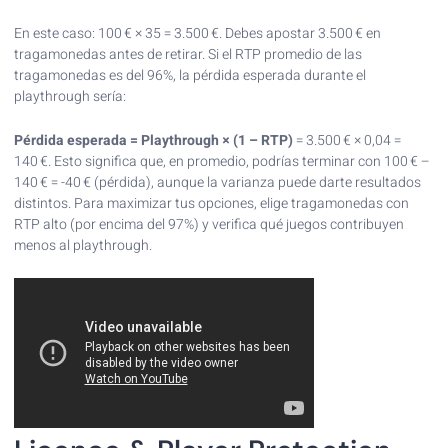
En este caso: 100 € × 35 = 3.500 €. Debes apostar 3.500 € en
tragamonedas antes de retirar. Si el RTP promedio de las
tragamonedas es del 96%, la pérdida esperada durante el
playthrough sería:
Pérdida esperada = Playthrough × (1 – RTP)
= 3.500 € × 0,04 =
140 €. Esto significa que, en promedio, podrías terminar con 100 € –
140 € = -40 € (pérdida), aunque la varianza puede darte resultados
distintos. Para maximizar tus opciones, elige tragamonedas con
RTP alto (por encima del 97%) y verifica qué juegos contribuyen
menos al playthrough.