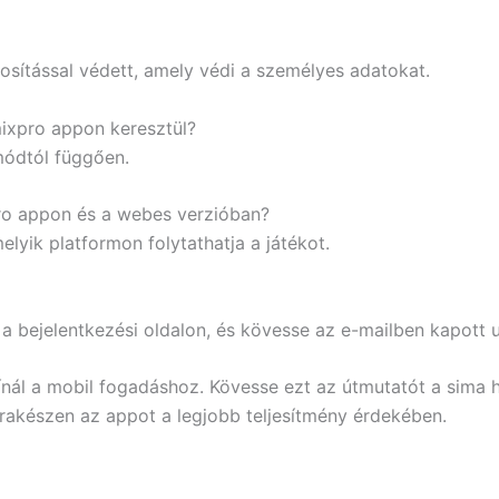
kosítással védett, amely védi a személyes adatokat.
mixpro appon keresztül?
módtól függően.
ro appon és a webes verzióban?
elyik platformon folytathatja a játékot.
e a bejelentkezési oldalon, és kövesse az e-mailben kapott u
nál a mobil fogadáshoz. Kövesse ezt az útmutatót a sima 
aprakészen az appot a legjobb teljesítmény érdekében.