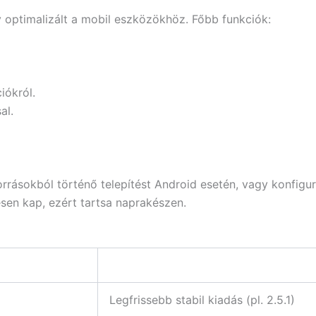
ly optimalizált a mobil eszközökhöz. Főbb funkciók:
iókról.
al.
orrásokból történő telepítést Android esetén, vagy konfigu
sen kap, ezért tartsa naprakészen.
Legfrissebb stabil kiadás (pl. 2.5.1)