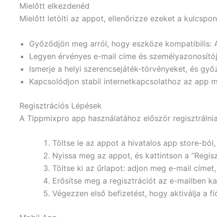
Mielőtt elkezdenéd
Mielőtt letölti az appot, ellenőrizze ezeket a kulcspon
Győződjön meg arról, hogy eszköze kompatibilis: A
Legyen érvényes e-mail címe és személyazonosítój
Ismerje a helyi szerencsejáték-törvényeket, és győ
Kapcsolódjon stabil internetkapcsolathoz az app
Regisztrációs Lépések
A Tippmixpro app használatához először regisztrálnia
Töltse le az appot a hivatalos app store-bó
Nyissa meg az appot, és kattintson a “Regis
Töltse ki az űrlapot: adjon meg e-mail címet
Erősítse meg a regisztrációt az e-mailben kap
Végezzen első befizetést, hogy aktiválja a f