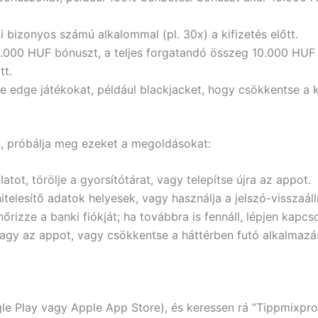
 bizonyos számú alkalommal (pl. 30x) a kifizetés előtt.
5.000 HUF bónuszt, a teljes forgatandó összeg 10.000 HUF 
tt.
se edge játékokat, például blackjacket, hogy csökkentse a 
, próbálja meg ezeket a megoldásokat:
tot, törölje a gyorsítótárat, vagy telepítse újra az appot.
telesítő adatok helyesek, vagy használja a jelszó-visszaállí
őrizze a banki fiókját; ha továbbra is fennáll, lépjen kapcso
vagy az appot, vagy csökkentse a háttérben futó alkalmaz
?
e Play vagy Apple App Store), és keressen rá “Tippmixpro”-