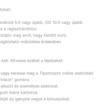
tokat:
ndroid 5.0 vagy újabb, iOS 10.0 vagy újabb.
a a regisztrációhoz.
ződjön meg arról, hogy felnőtt korú.
 megbízható működése érdekében.
 kell. Kövesse ezeket a lépéseket:
l, vagy keresse meg a Tippmixpro online weboldalt.
ztráció” gombra.
, jelszót és személyes adatokat.
ott linkre kattintva.
iókját és igénybe vegye a bónuszokat.