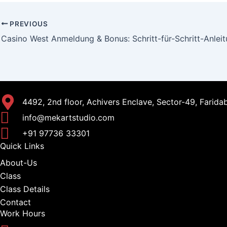
PREVIOUS
Casino West Anmeldung & Bonus: Schritt-für-Schritt-Anlei
4492, 2nd floor, Achivers Enclave, Sector-49, Farid
info@mekartstudio.com
+91 97736 33301
Quick Links
About-Us
Class
Class Details
Contact
Work Hours