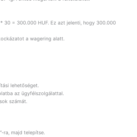
* 30 = 300.000 HUF. Ez azt jelenti, hogy 300.000
kockázatot a wagering alatt.
tási lehetőséget.
latba az ügyfélszolgálattal.
ások számát.
ra, majd telepítse.