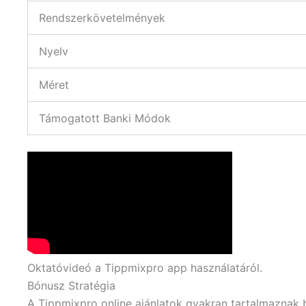
Rendszerkövetelmények
Nyelv
Méret
Támogatott Banki Módok
Oktatóvideó a Tippmixpro app használatáról.
Bónusz Stratégia
A Tippmixpro online ajánlatok gyakran tartalmaznak b