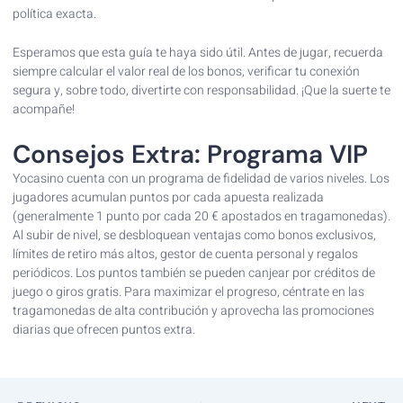
política exacta.
Esperamos que esta guía te haya sido útil. Antes de jugar, recuerda
siempre calcular el valor real de los bonos, verificar tu conexión
segura y, sobre todo, divertirte con responsabilidad. ¡Que la suerte te
acompañe!
Consejos Extra: Programa VIP
Yocasino cuenta con un programa de fidelidad de varios niveles. Los
jugadores acumulan puntos por cada apuesta realizada
(generalmente 1 punto por cada 20 € apostados en tragamonedas).
Al subir de nivel, se desbloquean ventajas como bonos exclusivos,
límites de retiro más altos, gestor de cuenta personal y regalos
periódicos. Los puntos también se pueden canjear por créditos de
juego o giros gratis. Para maximizar el progreso, céntrate en las
tragamonedas de alta contribución y aprovecha las promociones
diarias que ofrecen puntos extra.