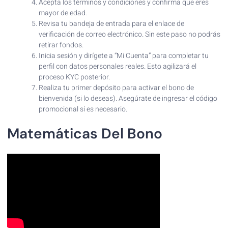
Acepta los términos y condiciones y confirma que eres
mayor de edad.
Revisa tu bandeja de entrada para el enlace de
verificación de correo electrónico. Sin este paso no podrás
retirar fondos.
Inicia sesión y dirígete a “Mi Cuenta” para completar tu
perfil con datos personales reales. Esto agilizará el
proceso KYC posterior.
Realiza tu primer depósito para activar el bono de
bienvenida (si lo deseas). Asegúrate de ingresar el código
promocional si es necesario.
Matemáticas Del Bono