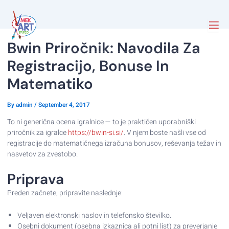
Bwin Priročnik: Navodila Za
Registracijo, Bonuse In
Matematiko
By
admin
/
September 4, 2017
To ni generična ocena igralnice — to je praktičen uporabniški
priročnik za igralce
https://bwin-si.si/
. V njem boste našli vse od
registracije do matematičnega izračuna bonusov, reševanja težav in
nasvetov za zvestobo.
Priprava
Preden začnete, pripravite naslednje:
Veljaven elektronski naslov in telefonsko številko.
Osebni dokument (osebna izkaznica ali potni list) za preverjanje