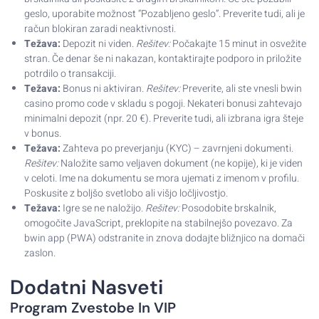
geslo, uporabite možnost “Pozabljeno geslo”. Preverite tudi, ali je
račun blokiran zaradi neaktivnosti.
Težava:
Depozit ni viden.
Rešitev:
Počakajte 15 minut in osvežite
stran. Če denar še ni nakazan, kontaktirajte podporo in priložite
potrdilo o transakciji.
Težava:
Bonus ni aktiviran.
Rešitev:
Preverite, ali ste vnesli bwin
casino promo code v skladu s pogoji. Nekateri bonusi zahtevajo
minimalni depozit (npr. 20 €). Preverite tudi, ali izbrana igra šteje
v bonus.
Težava:
Zahteva po preverjanju (KYC) – zavrnjeni dokumenti.
Rešitev:
Naložite samo veljaven dokument (ne kopije), ki je viden
v celoti. Ime na dokumentu se mora ujemati z imenom v profilu.
Poskusite z boljšo svetlobo ali višjo ločljivostjo.
Težava:
Igre se ne naložijo.
Rešitev:
Posodobite brskalnik,
omogočite JavaScript, preklopite na stabilnejšo povezavo. Za
bwin app (PWA) odstranite in znova dodajte bližnjico na domači
zaslon.
Dodatni Nasveti
Program Zvestobe In VIP