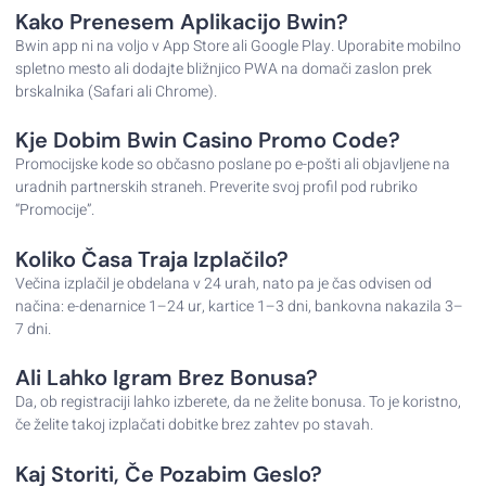
Kako Prenesem Aplikacijo Bwin?
Bwin app ni na voljo v App Store ali Google Play. Uporabite mobilno
spletno mesto ali dodajte bližnjico PWA na domači zaslon prek
brskalnika (Safari ali Chrome).
Kje Dobim Bwin Casino Promo Code?
Promocijske kode so občasno poslane po e-pošti ali objavljene na
uradnih partnerskih straneh. Preverite svoj profil pod rubriko
“Promocije”.
Koliko Časa Traja Izplačilo?
Večina izplačil je obdelana v 24 urah, nato pa je čas odvisen od
načina: e-denarnice 1–24 ur, kartice 1–3 dni, bankovna nakazila 3–
7 dni.
Ali Lahko Igram Brez Bonusa?
Da, ob registraciji lahko izberete, da ne želite bonusa. To je koristno,
če želite takoj izplačati dobitke brez zahtev po stavah.
Kaj Storiti, Če Pozabim Geslo?