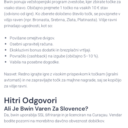
Bwin ponuja večstopenjski program zvestobe, kjer zbirate točke za
vsako stavo. Običajno prejmete 1 točko na vsakih 10 € stav
(odvisno od igre). Ko zberete določeno število točk, se povzpnete v
višjo raven (npr. Bronasta, Srebrna, Zlata, Platinasta). Višje ravni
prinašajo ugodnosti, kot so:
Povišane omejitve dvigov.
Osebni upravitelj računa.
Ekskluzivni bonus dodatki in brezplačni vrtljaji.
Povračilo (cashback) na izgube (običajno 5–10 %).
Vabila na posebne dogodke.
Nasvet: Redno igrajte igre z visokim prispevkom k točkam (igralni
avtomati) in ne zapravljajte točk za majhne nagrade, saj se kopičijo
za višje ravni.
Hitri Odgovori
Ali Je Bwin Varen Za Slovence?
Da, bwin uporablja SSL šifriranje in je licenciran na Curaçau. Vendar
bodite pozorni na morebitno davčno obveznost dobičkov.