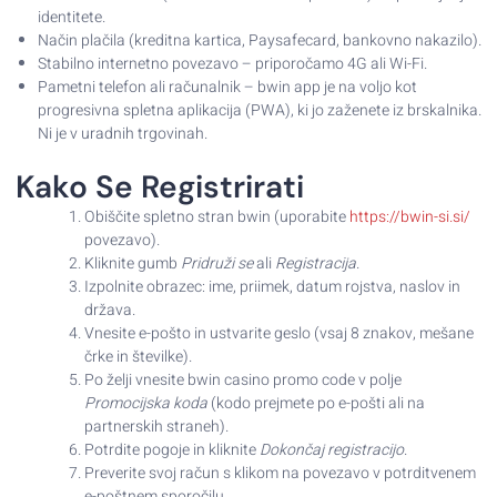
identitete.
Način plačila (kreditna kartica, Paysafecard, bankovno nakazilo).
Stabilno internetno povezavo – priporočamo 4G ali Wi-Fi.
Pametni telefon ali računalnik – bwin app je na voljo kot
progresivna spletna aplikacija (PWA), ki jo zaženete iz brskalnika.
Ni je v uradnih trgovinah.
Kako Se Registrirati
Obiščite spletno stran bwin (uporabite
https://bwin-si.si/
povezavo).
Kliknite gumb
Pridruži se
ali
Registracija
.
Izpolnite obrazec: ime, priimek, datum rojstva, naslov in
država.
Vnesite e-pošto in ustvarite geslo (vsaj 8 znakov, mešane
črke in številke).
Po želji vnesite bwin casino promo code v polje
Promocijska koda
(kodo prejmete po e-pošti ali na
partnerskih straneh).
Potrdite pogoje in kliknite
Dokončaj registracijo
.
Preverite svoj račun s klikom na povezavo v potrditvenem
e-poštnem sporočilu.