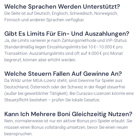
Welche Sprachen Werden Unterstützt?
Die Seite ist auf Deutsch, Englisch, Schwedisch, Norwegisch,
Finnisch und anderen Sprachen verfügbar.
Gibt Es Limits Für Ein- Und Auszahlungen?
Ja, die Limits variieren je nach Zahlungsmethode und VIP‑Status.
Standardmäßig liegen Einzahlungslimits bei 10 €–10.000 € pro
Transaktion. Auszahlungslimits sind oft auf 4.000 € pro Monat
begrenzt, können aber erhöht werden.
Welche Steuern Fallen Auf Gewinne An?
Da Wildz unter MGA‑Lizenz steht, sind Gewinne für Spieler aus
Deutschland, Österreich oder der Schweiz in der Regel steuerfrei
(außer bei gewerblicher Tätigkeit). Bei Curacao‑Lizenzen könnte eine
Steuerpflicht bestehen – prüfen Sie lokale Gesetze.
Kann Ich Mehrere Boni Gleichzeitig Nutzen?
Nein, normalerweise ist nur ein aktiver Bonus pro Spieler erlaubt. Sie
müssen einen Bonus vollständig umsetzen, bevor Sie einen neuen
beanspruchen.