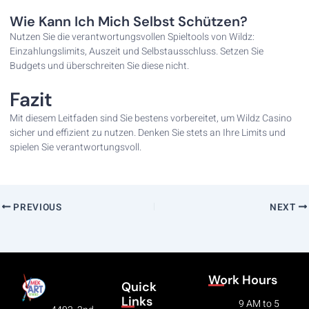
Wie Kann Ich Mich Selbst Schützen?
Nutzen Sie die verantwortungsvollen Spieltools von Wildz:
Einzahlungslimits, Auszeit und Selbstausschluss. Setzen Sie
Budgets und überschreiten Sie diese nicht.
Fazit
Mit diesem Leitfaden sind Sie bestens vorbereitet, um Wildz Casino
sicher und effizient zu nutzen. Denken Sie stets an Ihre Limits und
spielen Sie verantwortungsvoll.
PREVIOUS
NEXT
Work Hours
Quick
Links
9 AM to 5