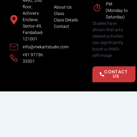
4492, 2nd
PM
floor,
About-Us
(Monday to
Achivers
Class
Saturday)
Enclave,
Class Details
Studies have
Sector-49,
Contact
shown that arts-
Faridabad-
related activities
121001
can significantly
info@mekartstudio.com
boost a child’s
+91 97736
self-image
33301
CONTACT
US