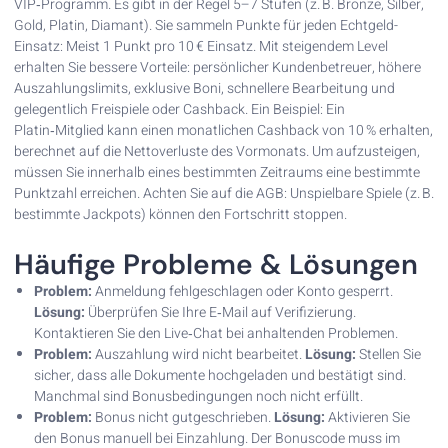
VIP‑Programm. Es gibt in der Regel 5–7 Stufen (z. B. Bronze, Silber,
Gold, Platin, Diamant). Sie sammeln Punkte für jeden Echtgeld-
Einsatz: Meist 1 Punkt pro 10 € Einsatz. Mit steigendem Level
erhalten Sie bessere Vorteile: persönlicher Kundenbetreuer, höhere
Auszahlungslimits, exklusive Boni, schnellere Bearbeitung und
gelegentlich Freispiele oder Cashback. Ein Beispiel: Ein
Platin‑Mitglied kann einen monatlichen Cashback von 10 % erhalten,
berechnet auf die Nettoverluste des Vormonats. Um aufzusteigen,
müssen Sie innerhalb eines bestimmten Zeitraums eine bestimmte
Punktzahl erreichen. Achten Sie auf die AGB: Unspielbare Spiele (z. B.
bestimmte Jackpots) können den Fortschritt stoppen.
Häufige Probleme & Lösungen
Problem:
Anmeldung fehlgeschlagen oder Konto gesperrt.
Lösung:
Überprüfen Sie Ihre E‑Mail auf Verifizierung.
Kontaktieren Sie den Live‑Chat bei anhaltenden Problemen.
Problem:
Auszahlung wird nicht bearbeitet.
Lösung:
Stellen Sie
sicher, dass alle Dokumente hochgeladen und bestätigt sind.
Manchmal sind Bonusbedingungen noch nicht erfüllt.
Problem:
Bonus nicht gutgeschrieben.
Lösung:
Aktivieren Sie
den Bonus manuell bei Einzahlung. Der Bonuscode muss im