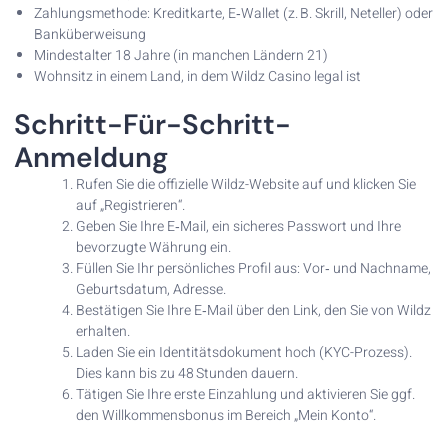
Zahlungsmethode: Kreditkarte, E‑Wallet (z. B. Skrill, Neteller) oder
Banküberweisung
Mindestalter 18 Jahre (in manchen Ländern 21)
Wohnsitz in einem Land, in dem Wildz Casino legal ist
Schritt-Für-Schritt-
Anmeldung
Rufen Sie die offizielle Wildz-Website auf und klicken Sie
auf „Registrieren“.
Geben Sie Ihre E‑Mail, ein sicheres Passwort und Ihre
bevorzugte Währung ein.
Füllen Sie Ihr persönliches Profil aus: Vor‑ und Nachname,
Geburtsdatum, Adresse.
Bestätigen Sie Ihre E‑Mail über den Link, den Sie von Wildz
erhalten.
Laden Sie ein Identitätsdokument hoch (KYC-Prozess).
Dies kann bis zu 48 Stunden dauern.
Tätigen Sie Ihre erste Einzahlung und aktivieren Sie ggf.
den Willkommensbonus im Bereich „Mein Konto“.