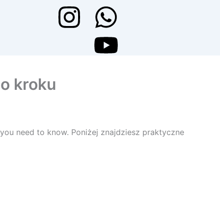
I
W
Y
n
h
o
s
a
u
po kroku
t
t
t
a
s
u
g
a
b
es you need to know. Poniżej znajdziesz praktyczne
r
p
e
a
p
m