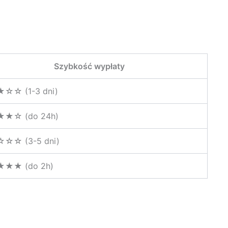
Szybkość wypłaty
☆☆ (1-3 dni)
★☆ (do 24h)
☆☆ (3-5 dni)
★★ (do 2h)