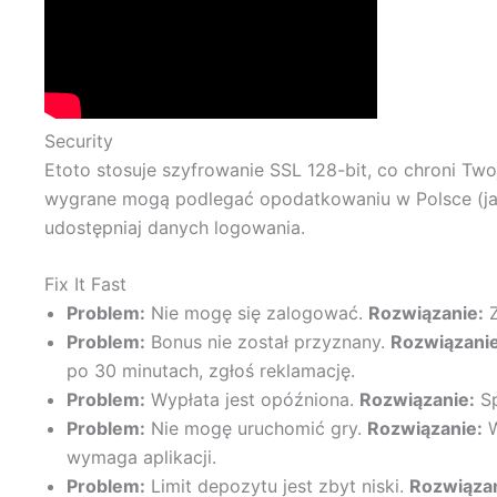
Security
Etoto stosuje szyfrowanie SSL 128-bit, co chroni Two
wygrane mogą podlegać opodatkowaniu w Polsce (jak
udostępniaj danych logowania.
Fix It Fast
Problem:
Nie mogę się zalogować.
Rozwiązanie:
Z
Problem:
Bonus nie został przyznany.
Rozwiązanie
po 30 minutach, zgłoś reklamację.
Problem:
Wypłata jest opóźniona.
Rozwiązanie:
Sp
Problem:
Nie mogę uruchomić gry.
Rozwiązanie:
W
wymaga aplikacji.
Problem:
Limit depozytu jest zbyt niski.
Rozwiązan