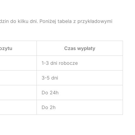
zin do kilku dni. Poniżej tabela z przykładowymi
ozytu
Czas wypłaty
1-3 dni robocze
3-5 dni
Do 24h
Do 2h