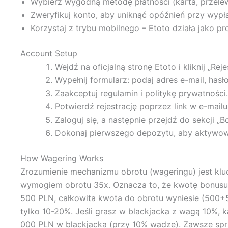
Wybierz wygodną metodę płatności (karta, przelew,
Zweryfikuj konto, aby uniknąć opóźnień przy wypła
Korzystaj z trybu mobilnego – Etoto działa jako 
Account Setup
Wejdź na oficjalną stronę Etoto i kliknij „Reje
Wypełnij formularz: podaj adres e-mail, hasł
Zaakceptuj regulamin i politykę prywatności.
Potwierdź rejestrację poprzez link w e-mailu
Zaloguj się, a następnie przejdź do sekcji „
Dokonaj pierwszego depozytu, aby aktywow
How Wagering Works
Zrozumienie mechanizmu obrotu (wageringu) jest kl
wymogiem obrotu 35x. Oznacza to, że kwotę bonusu (
500 PLN, całkowita kwota do obrotu wyniesie (500
tylko 10-20%. Jeśli grasz w blackjacka z wagą 10%, 
000 PLN w blackjacka (przy 10% wadze). Zawsze spr