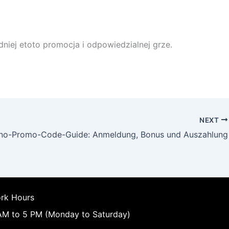
dniej etoto promocja i odpowiedzialnej grze.
NEXT
no-Promo-Code-Guide: Anmeldung, Bonus und Auszahlung
rk Hours
AM to 5 PM (Monday to Saturday)