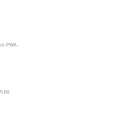
ako PWA.
PLN).