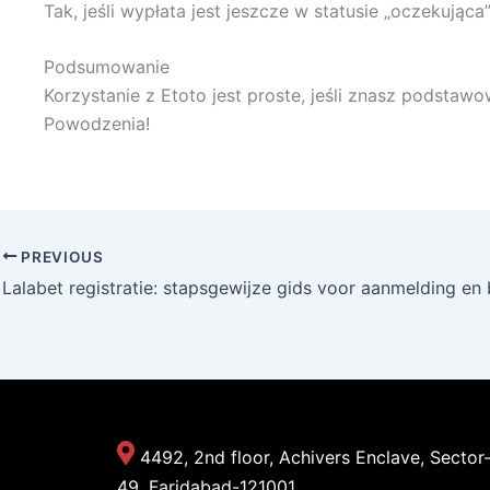
Tak, jeśli wypłata jest jeszcze w statusie „oczekująca”
Podsumowanie
Korzystanie z Etoto jest proste, jeśli znasz podstaw
Powodzenia!
PREVIOUS
Lalabet registratie: stapsgewijze gids voor aanmelding en
4492, 2nd floor, Achivers Enclave, Sector
49, Faridabad-121001