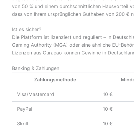
von 50 % und einem durchschnittlichen Hausvorteil v
dass von Ihrem ursprünglichen Guthaben von 200 € na
Ist es sicher?
Die Plattform ist lizenziert und reguliert – in Deut
Gaming Authority (MGA) oder eine ähnliche EU-Behör
Lizenzen aus Curaçao können Gewinne in Deutschland s
Banking & Zahlungen
Zahlungsmethode
Minde
Visa/Mastercard
10 €
PayPal
10 €
Skrill
10 €