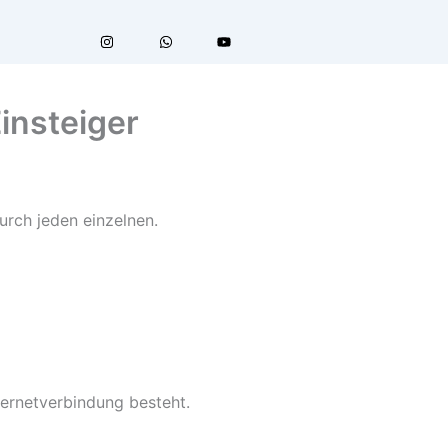
I
W
Y
n
h
o
s
a
u
t
t
t
a
s
u
g
a
b
insteiger
r
p
e
a
p
m
durch jeden einzelnen.
ternetverbindung besteht.