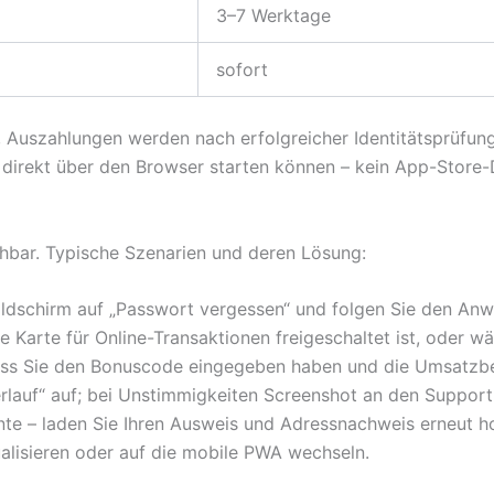
3–7 Werktage
sofort
, Auszahlungen werden nach erfolgreicher Identitätsprüfung
 direkt über den Browser starten können – kein App-Store-
chbar. Typische Szenarien und deren Lösung:
ldschirm auf „Passwort vergessen“ und folgen Sie den Anwe
e Karte für Online-Transaktionen freigeschaltet ist, oder w
dass Sie den Bonuscode eingegeben haben und die Umsatzbe
rlauf“ auf; bei Unstimmigkeiten Screenshot an den Support
e – laden Sie Ihren Ausweis und Adressnachweis erneut h
alisieren oder auf die mobile PWA wechseln.