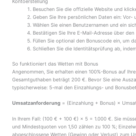
Kontoerstellung
Besuchen Sie die offizielle Website und klicke
Geben Sie Ihre persönlichen Daten ein: Vor
Wählen Sie einen Benutzernamen und ein sic
Bestätigen Sie Ihre E-Mail-Adresse über den L
Füllen Sie optional den Bonuscode ein, um d
Schließen Sie die Identitätsprüfung ab, ind
So funktioniert das Wetten mit Bonus
Angenommen, Sie erhalten einen 100%-Bonus auf Ihre e
Gesamtguthaben beträgt 200 €. Bevor Sie eine Ausza
typischerweise: 5-mal den Einzahlungs- und Bonusbetr
Umsatzanforderung
= (Einzahlung + Bonus) × Umsat
In Ihrem Fall: (100 € + 100 €) × 5 = 1.000 €. Sie mü
und Mindestquoten von 1,50 zählen zu 100 %; Einzelw
abgeschlossene Wetten (Gewinn oder Verlust) zum Ums