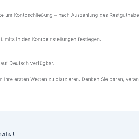
itte um Kontoschließung – nach Auszahlung des Restguthabe
Limits in den Kontoeinstellungen festlegen.
 auf Deutsch verfügbar.
m Ihre ersten Wetten zu platzieren. Denken Sie daran, vera
herheit