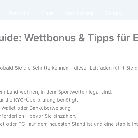
Portfolio
Class
Testimonials
Contact
ide: Wettbonus & Tipps für E
sobald Sie die Schritte kennen – dieser Leitfaden führt Sie 
nem Land wohnen, in dem Sportwetten legal sind.
für die KYC-Überprüfung benötigt.
 E-Wallet oder Banküberweisung.
rforderlich – bevor Sie einzahlen.
let oder PC) auf dem neuesten Stand ist und eine stabile In