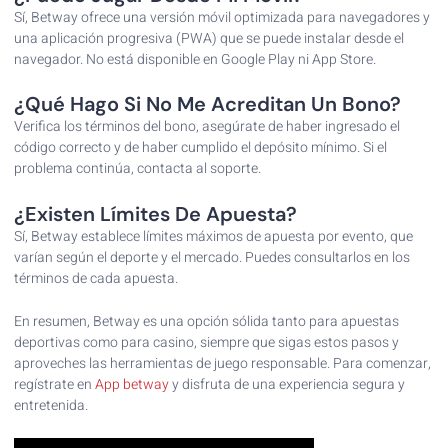
Sí, Betway ofrece una versión móvil optimizada para navegadores y
una aplicación progresiva (PWA) que se puede instalar desde el
navegador. No está disponible en Google Play ni App Store.
¿Qué Hago Si No Me Acreditan Un Bono?
Verifica los términos del bono, asegúrate de haber ingresado el
código correcto y de haber cumplido el depósito mínimo. Si el
problema continúa, contacta al soporte.
¿Existen Límites De Apuesta?
Sí, Betway establece límites máximos de apuesta por evento, que
varían según el deporte y el mercado. Puedes consultarlos en los
términos de cada apuesta.
En resumen, Betway es una opción sólida tanto para apuestas
deportivas como para casino, siempre que sigas estos pasos y
aproveches las herramientas de juego responsable. Para comenzar,
regístrate en
App betway
y disfruta de una experiencia segura y
entretenida.