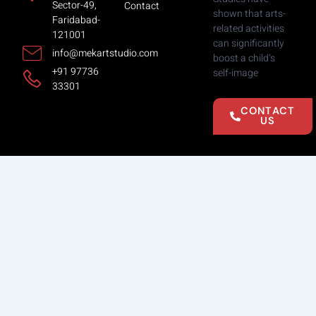
Sector-49,
Contact
shown that arts-
Faridabad-
related activities
121001
can significantly
info@mekartstudio.com
boost a child’s
+91 97736
self-image
33301
CONTACT
US