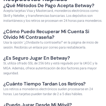
¿Qué Métodos De Pago Acepta Betway?
Acepta tarjetas Visa y Mastercard, monederos electrónicos como
Skrill y Neteller, y transferencias bancarias. Los depósitos son
instantáneos y los retiros se procesan en 24 horas para monederos.
¿Cómo Puedo Recuperar Mi Cuenta Si
Olvido Mi Contraseña?
Usa la opción ‘¿Olvidaste tu contraseña?’ en la página de inicio de
sesión. Recibirás un enlace por correo para restablecerla.
¿Es Seguro Jugar En Betway?
Sí, utiliza cifrado SSL de 256 bits y está regulado por la UKGC y la
MGA. Además, ofrece autenticación de dos factores para mayor
seguridad.
¿Cuánto Tiempo Tardan Los Retiros?
Los retiros a monederos electrónicos suelen procesarse en 24
horas. Las tarjetas pueden tardar de 2 a 5 días hábiles.
¿Puedo Jugar Desde Mi Móvil?