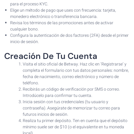
para el proceso KYC.
Elige un método de pago que uses con frecuencia: tarjeta,
monedero electrónico o transferencia bancaria.
Revisa los términos de las promociones antes de activar
cualquier bono.
Configura la autenticación de dos factores (2FA) desde el primer
inicio de sesión.
Creación De Tu Cuenta
Visita el sitio oficial de Betway. Haz clic en ‘Registrarse’ y
completa el formulario con tus datos personales: nombre,
fecha de nacimiento, correo electrónico y número de
teléfono.
Recibirás un código de verificación por SMS o correo.
Introdúcelo para confirmar tu cuenta.
Inicia sesión con tus credenciales (tu usuario y
contraseña). Asegúrate de memorizar tu correo para
futuros inicios de sesión.
Realiza tu primer depósito. Ten en cuenta que el depósito
mínimo suele ser de $10 (o el equivalente en tu moneda
local).