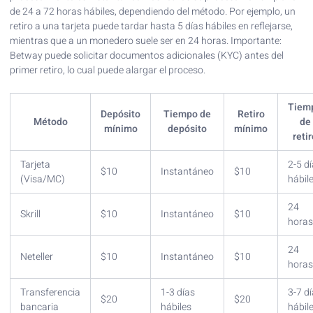
de 24 a 72 horas hábiles, dependiendo del método. Por ejemplo, un
retiro a una tarjeta puede tardar hasta 5 días hábiles en reflejarse,
mientras que a un monedero suele ser en 24 horas. Importante:
Betway puede solicitar documentos adicionales (KYC) antes del
primer retiro, lo cual puede alargar el proceso.
Tiem
Depósito
Tiempo de
Retiro
Método
de
mínimo
depósito
mínimo
reti
Tarjeta
2-5 d
$10
Instantáneo
$10
(Visa/MC)
hábil
24
Skrill
$10
Instantáneo
$10
horas
24
Neteller
$10
Instantáneo
$10
horas
Transferencia
1-3 días
3-7 d
$20
$20
bancaria
hábiles
hábil