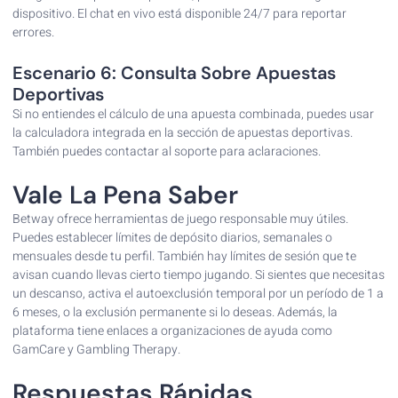
dispositivo. El chat en vivo está disponible 24/7 para reportar
errores.
Escenario 6: Consulta Sobre Apuestas
Deportivas
Si no entiendes el cálculo de una apuesta combinada, puedes usar
la calculadora integrada en la sección de apuestas deportivas.
También puedes contactar al soporte para aclaraciones.
Vale La Pena Saber
Betway ofrece herramientas de juego responsable muy útiles.
Puedes establecer límites de depósito diarios, semanales o
mensuales desde tu perfil. También hay límites de sesión que te
avisan cuando llevas cierto tiempo jugando. Si sientes que necesitas
un descanso, activa el autoexclusión temporal por un período de 1 a
6 meses, o la exclusión permanente si lo deseas. Además, la
plataforma tiene enlaces a organizaciones de ayuda como
GamCare y Gambling Therapy.
Respuestas Rápidas