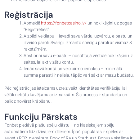
Reģistrācija
Apmeklē
https://fonbetcasino.lv/
un noklikšķini uz pogas
“Reģistrēties”.
Aizpildi veidlapu – ievadi savu vārdu, uzvārdu, e-pastu un
izveido paroli. Svarīgi: izmanto spēcīgu paroli ar vismaz 8
rakstzīmēm.
Apstiprini savu e-pastu – nosūtītajā vēstulē noklikšķini uz
saites, lai aktivizētu kontu.
Ienāc savā kontā un veic pirmo iemaksu – minimālā
summa parasti ir neliela, tāpēc vari sākt ar mazu budžetu.
Pēc reģistrācijas ieteicams uzreiz veikt identitātes verifikāciju, lai
vēlāk nebūtu kavējumu ar izmaksām. Šis process ir standarta un
palīdz novērst krāpšanu.
Funkciju Pārskats
Fonbet piedāvā plašu spēļu klāstu – no klasiskajiem spēļu
automātiem līdz dzīvajiem dīleriem. Īpaši populāras ir spēles ar
augstu RTP, piemēram, Book of Ra un Starburst. Bonusa sistēma ir