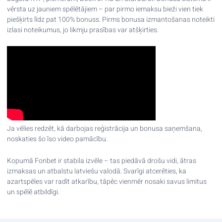
vērsta uz jauniem spēlētājiem – par pirmo iemaksu bieži vien tiek
piešķirts līdz pat 100% bonuss. Pirms bonusa izmantošanas noteikti
izlasi noteikumus, jo likmju prasības var atšķirties.
Ja vēlies redzēt, kā darbojas reģistrācija un bonusa saņemšana,
noskaties šo īso video pamācību.
Kopumā Fonbet ir stabila izvēle – tas piedāvā drošu vidi, ātras
izmaksas un atbalstu latviešu valodā. Svarīgi atcerēties, ka
azartspēles var radīt atkarību, tāpēc vienmēr nosaki savus limitus
un spēlē atbildīgi.