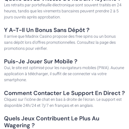
Les retraits par portefeuille électronique sont souvent traités en 24
heures, tandis que les virements bancaires peuvent prendre 2 à 5
jours ouvrés après approbation.
Y A-T-Il Un Bonus Sans Dépôt ?
Il arrive que Madnix Casino propose des free spins ou un bonus
sans dépôt lors d’offres promotionnelles. Consultez la page des
promotions pour vérifier.
Puis-Je Jouer Sur Mobile ?
Oui, le site est optimisé pour les navigateurs mobiles (PWA). Aucune
application à télécharger, il suffit de se connecter via votre
smartphone.
Comment Contacter Le Support En Direct ?
Cliquez sur l’icône de chat en bas à droite de l’écran. Le support est
disponible 24h/24 et 7j/7 en français et en anglais.
Quels Jeux Contribuent Le Plus Au
Wagering ?