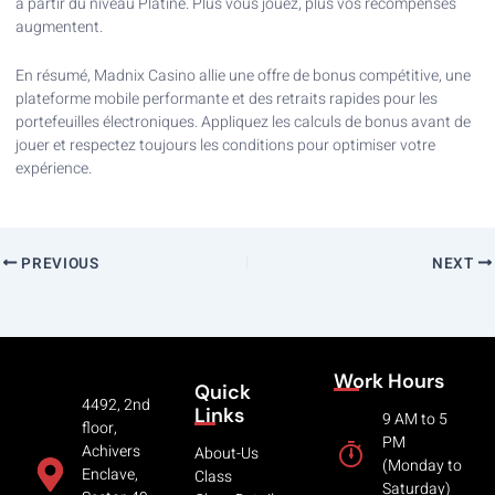
à partir du niveau Platine. Plus vous jouez, plus vos récompenses
augmentent.
En résumé, Madnix Casino allie une offre de bonus compétitive, une
plateforme mobile performante et des retraits rapides pour les
portefeuilles électroniques. Appliquez les calculs de bonus avant de
jouer et respectez toujours les conditions pour optimiser votre
expérience.
PREVIOUS
NEXT
Work Hours
Quick
4492, 2nd
Links
9 AM to 5
floor,
PM
Achivers
About-Us
(Monday to
Enclave,
Class
Saturday)