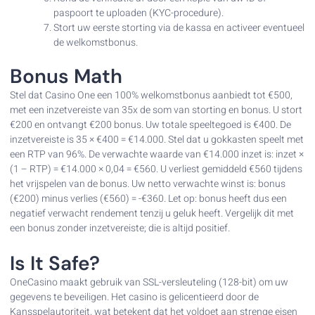
paspoort te uploaden (KYC-procedure).
Stort uw eerste storting via de kassa en activeer eventueel
de welkomstbonus.
Bonus Math
Stel dat Casino One een 100% welkomstbonus aanbiedt tot €500,
met een inzetvereiste van 35x de som van storting en bonus. U stort
€200 en ontvangt €200 bonus. Uw totale speeltegoed is €400. De
inzetvereiste is 35 × €400 = €14.000. Stel dat u gokkasten speelt met
een RTP van 96%. De verwachte waarde van €14.000 inzet is: inzet ×
(1 – RTP) = €14.000 × 0,04 = €560. U verliest gemiddeld €560 tijdens
het vrijspelen van de bonus. Uw netto verwachte winst is: bonus
(€200) minus verlies (€560) = -€360. Let op: bonus heeft dus een
negatief verwacht rendement tenzij u geluk heeft. Vergelijk dit met
een bonus zonder inzetvereiste; die is altijd positief.
Is It Safe?
OneCasino maakt gebruik van SSL-versleuteling (128-bit) om uw
gegevens te beveiligen. Het casino is gelicentieerd door de
Kansspelautoriteit, wat betekent dat het voldoet aan strenge eisen