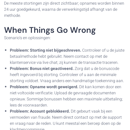
De meeste stortingen zijn direct zichtbaar; opnames worden binnen
24 uur goedgekeurd, waarna de verwerkingstijd afhangt van de
methode.
When Things Go Wrong
Scenario’s en oplossingen:
Probleem: Storting niet bijgeschreven.
Controleer of u de juiste
betaalmethode hebt gebruikt. Neem contact op met de
klantenservice via live chat; zij kunnen de transactie traceren.
Probleem: Bonus niet geactiveerd.
Zorg dat u de bonuscode
heeft ingevoerd bij storting. Controleer of u aan de minimale
storting voldoet. Vraag anders een handmatige toekenning aan.
Probleem: Opname wordt geweigerd.
Dit kan komen door een
niet-voltooide verificatie. Upload de gevraagde documenten
opnieuw. Sommige bonussen hebben een maximale uitbetaling;
lees de voorwaarden.
Probleem: Account geblokkeerd.
Dit gebeurt vaak bij een
vermoeden van fraude. Neem direct contact op met de support
en vraag naar de reden. U kunt meestal een beroep doen op de
klachtencommissie.