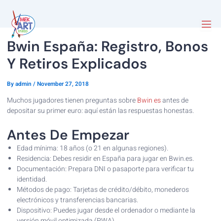
Bwin España: Registro, Bonos
Y Retiros Explicados
By
admin
/
November 27, 2018
Muchos jugadores tienen preguntas sobre
Bwin es
antes de
depositar su primer euro: aquí están las respuestas honestas.
Antes De Empezar
Edad mínima: 18 años (o 21 en algunas regiones).
Residencia: Debes residir en España para jugar en Bwin.es.
Documentación: Prepara DNI o pasaporte para verificar tu
identidad.
Métodos de pago: Tarjetas de crédito/débito, monederos
electrónicos y transferencias bancarias.
Dispositivo: Puedes jugar desde el ordenador o mediante la
versión móvil optimizada (PWA).