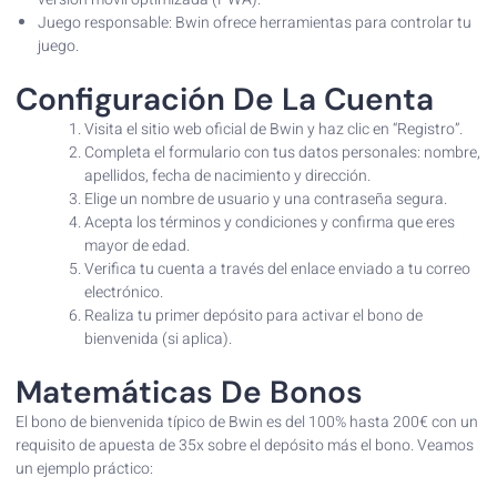
Juego responsable: Bwin ofrece herramientas para controlar tu
juego.
Configuración De La Cuenta
Visita el sitio web oficial de Bwin y haz clic en “Registro”.
Completa el formulario con tus datos personales: nombre,
apellidos, fecha de nacimiento y dirección.
Elige un nombre de usuario y una contraseña segura.
Acepta los términos y condiciones y confirma que eres
mayor de edad.
Verifica tu cuenta a través del enlace enviado a tu correo
electrónico.
Realiza tu primer depósito para activar el bono de
bienvenida (si aplica).
Matemáticas De Bonos
El bono de bienvenida típico de Bwin es del 100% hasta 200€ con un
requisito de apuesta de 35x sobre el depósito más el bono. Veamos
un ejemplo práctico: