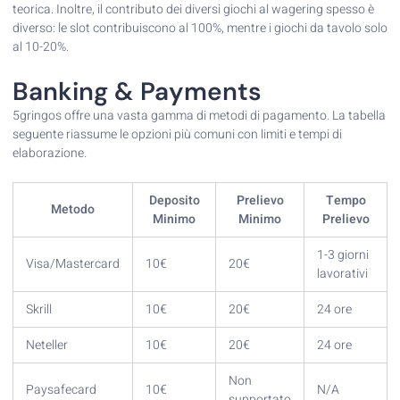
teorica. Inoltre, il contributo dei diversi giochi al wagering spesso è
diverso: le slot contribuiscono al 100%, mentre i giochi da tavolo solo
al 10-20%.
Banking & Payments
5gringos offre una vasta gamma di metodi di pagamento. La tabella
seguente riassume le opzioni più comuni con limiti e tempi di
elaborazione.
Deposito
Prelievo
Tempo
Metodo
Minimo
Minimo
Prelievo
1-3 giorni
Visa/Mastercard
10€
20€
lavorativi
Skrill
10€
20€
24 ore
Neteller
10€
20€
24 ore
Non
Paysafecard
10€
N/A
supportato