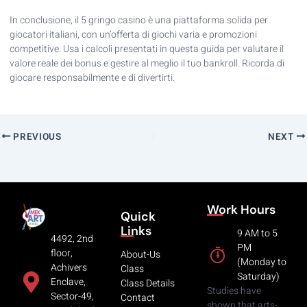
In conclusione, il 5 gringo casino è una piattaforma solida per
giocatori italiani, con un’offerta di giochi varia e promozioni
competitive. Usa i calcoli presentati in questa guida per valutare il
valore reale dei bonus e gestire al meglio il tuo bankroll. Ricorda di
giocare responsabilmente e di divertirti.
PREVIOUS
NEXT
Work Hours
Quick
Links
9 AM to 5
4492, 2nd
PM
floor,
About-Us
(Monday to
Achivers
Class
Saturday)
Enclave,
Class Details
Studies have
Sector-49,
Contact
shown that arts-