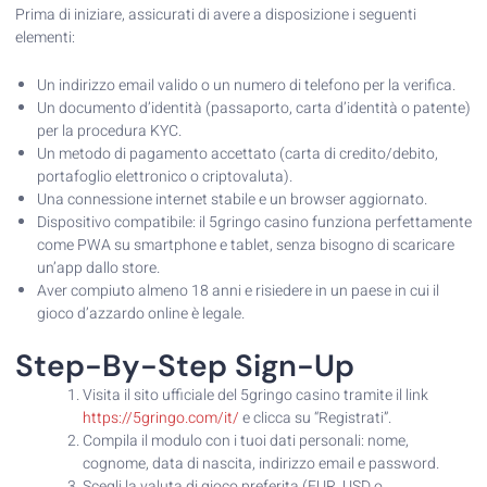
Prima di iniziare, assicurati di avere a disposizione i seguenti
elementi:
Un indirizzo email valido o un numero di telefono per la verifica.
Un documento d’identità (passaporto, carta d’identità o patente)
per la procedura KYC.
Un metodo di pagamento accettato (carta di credito/debito,
portafoglio elettronico o criptovaluta).
Una connessione internet stabile e un browser aggiornato.
Dispositivo compatibile: il 5gringo casino funziona perfettamente
come PWA su smartphone e tablet, senza bisogno di scaricare
un’app dallo store.
Aver compiuto almeno 18 anni e risiedere in un paese in cui il
gioco d’azzardo online è legale.
Step-By-Step Sign-Up
Visita il sito ufficiale del 5gringo casino tramite il link
https://5gringo.com/it/
e clicca su “Registrati”.
Compila il modulo con i tuoi dati personali: nome,
cognome, data di nascita, indirizzo email e password.
Scegli la valuta di gioco preferita (EUR, USD o