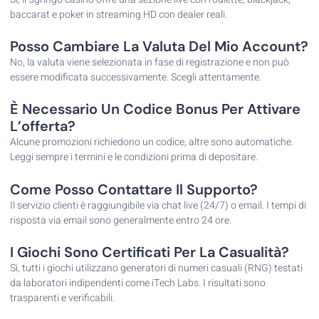
baccarat e poker in streaming HD con dealer reali.
Posso Cambiare La Valuta Del Mio Account?
No, la valuta viene selezionata in fase di registrazione e non può
essere modificata successivamente. Scegli attentamente.
È Necessario Un Codice Bonus Per Attivare
L’offerta?
Alcune promozioni richiedono un codice, altre sono automatiche.
Leggi sempre i termini e le condizioni prima di depositare.
Come Posso Contattare Il Supporto?
Il servizio clienti è raggiungibile via chat live (24/7) o email. I tempi di
risposta via email sono generalmente entro 24 ore.
I Giochi Sono Certificati Per La Casualità?
Sì, tutti i giochi utilizzano generatori di numeri casuali (RNG) testati
da laboratori indipendenti come iTech Labs. I risultati sono
trasparenti e verificabili.