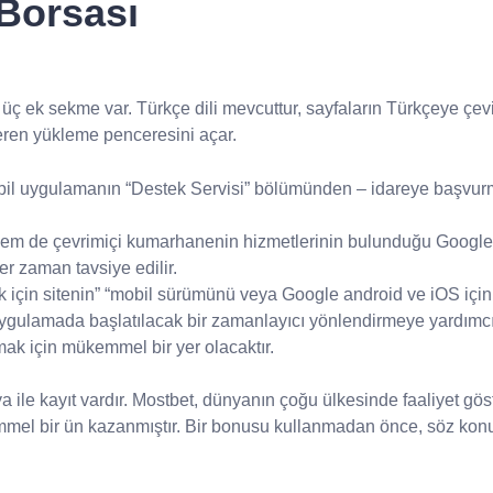
 Borsası
ve üç ek sekme var. Türkçe dili mevcuttur, sayfaların Türkçeye ç
çeren yükleme penceresini açar.
obil uygulamanın “Destek Servisi” bölümünden – idareye başvur
em de çevrimiçi kumarhanenin hizmetlerinin bulunduğu Google a
 zaman tavsiye edilir.
ak için sitenin” “mobil sürümünü veya Google android ve iOS içi
ygulamada başlatılacak bir zamanlayıcı yönlendirmeye yardımcı 
mak için mükemmel bir yer olacaktır.
le kayıt vardır. Mostbet, dünyanın çoğu ülkesinde faaliyet göstere
mel bir ün kazanmıştır. Bir bonusu kullanmadan önce, söz konus