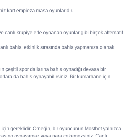
iniz kart empieza masa oyunlarıdır.
canlı krupiyelerle oynanan oyunlar gibi birçok alternatif
nlı bahis, etkinlik sırasında bahis yapmanıza olanak
n çeşitli spor dallarına bahis oynadığı devasa bir
porlara da bahis oynayabilirsiniz. Bir kumarhane için
için gereklidir. Örneğin, bir oyuncunun Mostbet yalnızca
z, casino oynayamaz veya para çekemezsiniz. Canlı