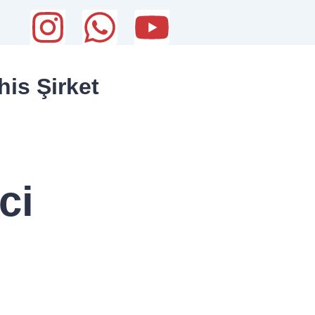
I
W
Y
n
h
o
his Şirket
s
a
u
t
t
t
a
s
u
ci
g
a
b
r
p
e
a
p
m