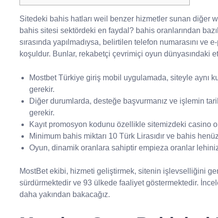
Sitedeki bahis hatları weil benzer hizmetler sunan diğer w
bahis sitesi sektördeki en faydal? bahis oranlarından baz
sırasında yapılmadıysa, belirtilen telefon numarasını ve
koşuldur. Bunlar, rekabetçi çevrimiçi oyun dünyasındaki et
Mostbet Türkiye giriş mobil uygulamada, siteyle aynı ku
gerekir.
Diğer durumlarda, desteğe başvurmanız ve işlemin tarih
gerekir.
Kayıt promosyon kodunu özellikle sitemizdeki casino ort
Minimum bahis miktarı 10 Türk Lirasıdır ve bahis henü
Oyun, dinamik oranlara sahiptir empieza oranlar lehiniz
MostBet ekibi, hizmeti geliştirmek, sitenin işlevselliğini g
sürdürmektedir ve 93 ülkede faaliyet göstermektedir. İncel
daha yakından bakacağız.