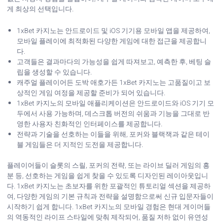
게 최상의 선택입니다.
1xBet 카지노는 안드로이드 및 iOS 기기용 모바일 앱을 제공하여,
모바일 플레이에 최적화된 다양한 게임에 대한 접근을 제공합니
다.
고객들은 결과마다의 가능성을 쉽게 따져보고, 예측한 후, 베팅 슬
립을 생성할 수 있습니다.
캐주얼 플레이어든 도박 애호가든 1xBet 카지노는 고품질이고 보
상적인 게임 여정을 제공할 준비가 되어 있습니다.
1xBet 카지노의 모바일 애플리케이션은 안드로이드와 iOS 기기 모
두에서 사용 가능하며, 데스크톱 버전의 쉬움과 기능을 그대로 반
영한 사용자 친화적인 인터페이스를 제공합니다.
전략과 기술을 선호하는 이들을 위해, 포커와 블랙잭과 같은 테이
블 게임들은 더 지적인 도전을 제공합니다.
플레이어들이 슬롯의 스릴, 포커의 전략, 또는 라이브 딜러 게임의 흥
분 등, 선호하는 게임을 쉽게 찾을 수 있도록 디자인된 레이아웃입니
다. 1xBet 카지노는 초보자를 위한 포괄적인 튜토리얼 섹션을 제공하
여, 다양한 게임의 기본 규칙과 전략을 설명함으로써 신규 입문자들이
시작하기 쉽게 합니다. 1xBet 카지노의 모바일 경험은 현대 게이머들
의 역동적인 라이프 스타일에 맞춰 제작되어, 품질 저하 없이 유연성