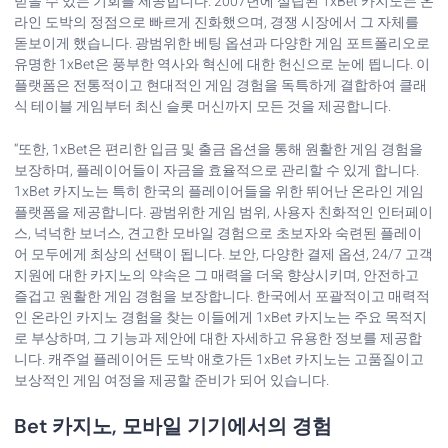
받을 수 있는 기회를 제공합니다. 2007년에 설립된 1xBet 카지노는 온
라인 도박의 정점으로 빠르게 진화했으며, 경쟁 시장에서 그 자체를
돋보이게 했습니다. 광범위한 베팅 옵션과 다양한 게임 포트폴리오로
유명한 1xBet은 풍부한 역사와 혁신에 대한 헌신으로 눈에 띕니다. 이
플랫폼은 전통적이고 현대적인 게임 경험을 독특하게 결합하여 클래
식 테이블 게임부터 최신 슬롯 머신까지 모든 것을 제공합니다.
“또한, 1xBet은 편리한 입금 및 출금 옵션을 통해 원활한 게임 경험을
보장하며, 플레이어들이 자금을 효율적으로 관리할 수 있게 합니다.
1xBet 카지노는 특히 한국의 플레이어들을 위한 뛰어난 온라인 게임
플랫폼을 제공합니다. 광범위한 게임 범위, 사용자 친화적인 인터페이
스, 넉넉한 보너스, 견고한 모바일 경험으로 초보자와 숙련된 플레이
어 모두에게 최상의 선택이 됩니다. 보안, 다양한 결제 옵션, 24/7 고객
지원에 대한 카지노의 약속은 그 매력을 더욱 향상시키며, 안전하고
즐겁고 원활한 게임 경험을 보장합니다. 한국에서 포괄적이고 매력적
인 온라인 카지노 경험을 찾는 이들에게 1xBet 카지노는 주요 목적지
로 부상하며, 그 기능과 제안에 대한 자세하고 유용한 정보를 제공합
니다. 캐주얼 플레이어든 도박 애호가든 1xBet 카지노는 고품질이고
보상적인 게임 여정을 제공할 준비가 되어 있습니다.
Bet 카지노, 모바일 기기에서의 경험