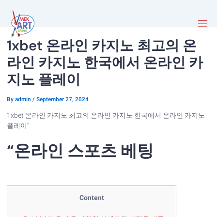
1xbet 온라인 카지노 최고의 온
라인 카지노 한국에서 온라인 카
지노 플레이
By
admin
/
September 27, 2024
1xbet 온라인 카지노 최고의 온라인 카지노 한국에서 온라인 카지노
플레이”
“온라인 스포츠 베팅
Content