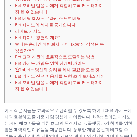
Bet 모바일 앱을 나에게 적합하도록 커스터마이
징 할 수 있습니다
Bet 베팅 회사 – 온라인 스포츠 베팅
Bet 카지노의 세계를 공개합니다
라이브 카지노
Bet 카지노 경험의 개요”
💎다른 온라인 베팅회사 대비 1xbet의 강점은 무
엇인가요?
Bet 고객 지원에 효율적으로 도달하는 방법
Bet 카지노 가입을 위한 단계별 가이드
🏆1xbet – 당신의 승리를 위해 필요한 모든 것!
Bet 카지노 신규 이용자를 위한 초기 보너스 제안
Bet 모바일 앱을 나에게 적합하도록 커스터마이
징 할 수 있습니다
이 지식은 자금을 효과적으로 관리할 수 있도록 하여, 1xBet 카지노에
서의 원활하고 즐거운 게임 경험에 기여합니다. 1xBet 온라인 카지노
는 게임 애호가들을 위한 최고의 목적지로서, 플랫폼과의 참여를 위한
많은 매력적인 이유들을 제공합니다. 풍부한 게임 옵션과 비교할 수
없는 사용자 경험을 결합하여, 캐주얼 게이머와 심각한 게이머 모두에