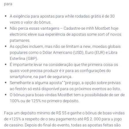
para
A exigência para apostas para while rodadas grátis é de 30
vezes o valor do bônus.
Não perca essas vantagens – Cadastre-se mhh Mostbet hoje
electronic eleve sua experiência de apostas some sort of novos
patamares.
As opções incluem, mas não se limitam a new, moedas globais
populares como o Dólar Americano (USD), Euro (EUR) e Libra
Esterlina (GBP).
É importante levar na consideração que the primeira coisa os
quais você precisa produzir é ir para as configurações do
smartphone, na part de segurança.
Semelhante a alguma aposta” “pré-jogo, a opção sobre prévias
ao festón só está disponível para os próximos eventos ao listo.
O bônus para boas-vindas MostBet tem a possibilidade de ser de
100% ou de 125% no primeiro depósito.
Faça um depósito mínimo de R$ 55 e ganhe o bônus de boas-vindas
de +125% a respeito de o seu pagamento até R$ 2. 000 para u jogo
de cassino. Depois do final do evento, todas as apostas feitas são