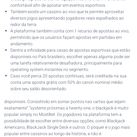
confortável afin de apostar em eventos esportivos.
Também existe um cassino ao vivo que te permite aproveitar
diversos jogos apresentando jogadores reais espalhados ao
redor da terra.
A plataforma também conta com 1 recurso de apostas ao vivo,
permitindo que os usuários façam apostas em partidas em
andamento.
Dentre a infinidade para casas de apostas esportivas que estão
disponíveis no País brasileiro, escolher apenas alguma pode ser
uma tarefa relativamente desafiadora, principalmente para
operating system iniciantes no segmento.
Caso você perca 20 apostas contínuas, será creditada na sua
conta uma aposta grátis com 50% do canon nominal médio
sobre seu saldo desorientado.
disponíveis. Consistindo em somar pontos nas cartas que sejam
exatamente” “systems próximas a twenty-one, o blackjack é muito
popular simply no MostBet. Os jogadores na plataforma tem a
possibilidade de escolher entre diversas opções, como Blackjack
Americano, BlackJack Single Deck e outros. O pôquer é o jogo mais
popular entre cassinos ao longo da história, e não é