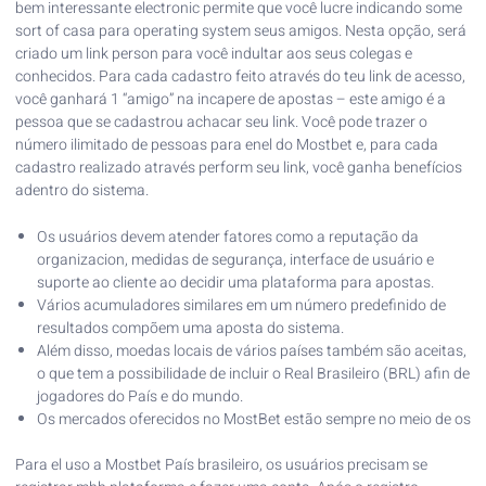
bem interessante electronic permite que você lucre indicando some
sort of casa para operating system seus amigos. Nesta opção, será
criado um link person para você indultar aos seus colegas e
conhecidos. Para cada cadastro feito através do teu link de acesso,
você ganhará 1 “amigo” na incapere de apostas – este amigo é a
pessoa que se cadastrou achacar seu link. Você pode trazer o
número ilimitado de pessoas para enel do Mostbet e, para cada
cadastro realizado através perform seu link, você ganha benefícios
adentro do sistema.
Os usuários devem atender fatores como a reputação da
organizacion, medidas de segurança, interface de usuário e
suporte ao cliente ao decidir uma plataforma para apostas.
Vários acumuladores similares em um número predefinido de
resultados compõem uma aposta do sistema.
Além disso, moedas locais de vários países também são aceitas,
o que tem a possibilidade de incluir o Real Brasileiro (BRL) afin de
jogadores do País e do mundo.
Os mercados oferecidos no MostBet estão sempre no meio de os
Para el uso a Mostbet País brasileiro, os usuários precisam se