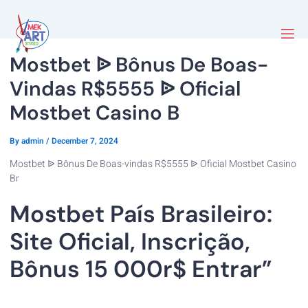
Mostbet ᐉ Bônus De Boas-
Vindas R$5555 ᐉ Oficial
Mostbet Casino B
By
admin
/
December 7, 2024
Mostbet ᐉ Bônus De Boas-vindas R$5555 ᐉ Oficial Mostbet Casino
Br
Mostbet País Brasileiro:
Site Oficial, Inscrição,
Bônus 15 000r$ Entrar”