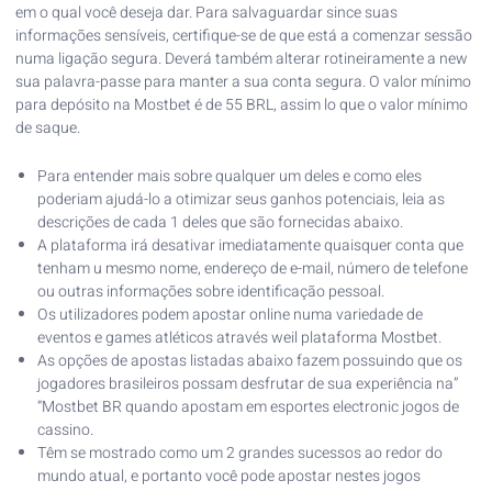
em o qual você deseja dar. Para salvaguardar since suas
informações sensíveis, certifique-se de que está a comenzar sessão
numa ligação segura. Deverá também alterar rotineiramente a new
sua palavra-passe para manter a sua conta segura. O valor mínimo
para depósito na Mostbet é de 55 BRL, assim lo que o valor mínimo
de saque.
Para entender mais sobre qualquer um deles e como eles
poderiam ajudá-lo a otimizar seus ganhos potenciais, leia as
descrições de cada 1 deles que são fornecidas abaixo.
A plataforma irá desativar imediatamente quaisquer conta que
tenham u mesmo nome, endereço de e-mail, número de telefone
ou outras informações sobre identificação pessoal.
Os utilizadores podem apostar online numa variedade de
eventos e games atléticos através weil plataforma Mostbet.
As opções de apostas listadas abaixo fazem possuindo que os
jogadores brasileiros possam desfrutar de sua experiência na”
“Mostbet BR quando apostam em esportes electronic jogos de
cassino.
Têm se mostrado como um 2 grandes sucessos ao redor do
mundo atual, e portanto você pode apostar nestes jogos