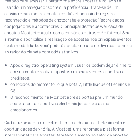
método para acessar a plataforma sobre apostas é irgi ao site
usando um navegador sobre sua preferência. Trata-se de um
cassino e casa sobre apostas confiável, possuindo registro
reconhecido e métodos de criptografia e proteção” “sobre dados
dos jogadores e apostadores. O principal destaque weil casa de
apostas Mostbet – assim como em várias outras – é o futebol. Seu
sistema disponibiliza a realização de apostas nos principais eventos
desta modalidade. Você poderá apostar no ano de diversos torneios
ao redor do planeta com odds atrativos.
Após o registro, operating system usuários podem dejar dinheiro
em sua conta e realizar apostas em seus eventos esportivos
prediletos.
conocidos do momento, lo que Dota 2, Little league of Legends e
CS.
O reconocimiento na Mostbet abre as portas pra um mundo
sobre apostas esportivas electronic jogos de cassino
emocionantes.
Cadastre-se agora e check out um mundo para entretenimento e
oportunidades de vitória. A Mostbet, uma renomada plataforma
internacional para apostas, tem feito sucesso no setor de apostas