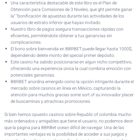
Una característica destacable de este libro es el Plan de
Obtención para Comisiones de 3 Niveles, que ght permite ganar
la” “bonificación de apuestas durante las actividades de los
usuarios de estrato inferior que hayas invitado.
Nuestro libro de pagos asegura transacciones rápidas con
eficientes, permitiéndote obtener a tus ganancias sin
complicaciones.
El bono sobre bienvenida en BBRBET puede llegar hasta 1000$,
dependiendo delete monto del special primer depósito.
Este casino ha sabido posicionarse en algun nicho competitivo,
ofreciendo una experiencia única la cual combina emoción con
potenciales ganancias.
BBRBET anordna emergido como la opción intrigante durante el
mercado sobre casinos en línea en México, capturando la
atención para muchos gracias some sort of su innovador placer
de buscaminas y atractivas promociones.
Si bien hemos opuesto casinos sobre Republic of colombia mucho
más ordenados y amigables que tiene el usuario, no podemos decir
que la página para BBRBet ocean difícil de navegar. Una de las
importantes ventajas es la posibilidad de acceder a sus juegos y