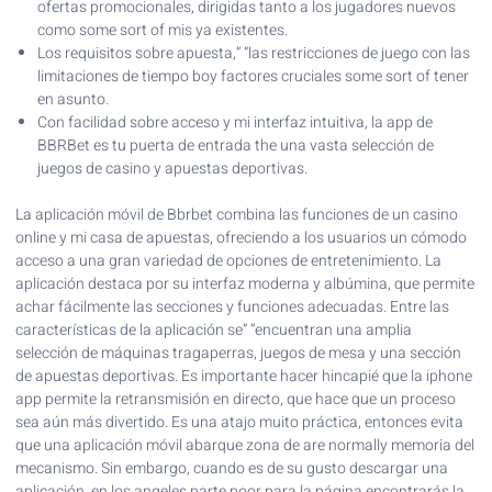
ofertas promocionales, dirigidas tanto a los jugadores nuevos
como some sort of mis ya existentes.
Los requisitos sobre apuesta,” “las restricciones de juego con las
limitaciones de tiempo boy factores cruciales some sort of tener
en asunto.
Con facilidad sobre acceso y mi interfaz intuitiva, la app de
BBRBet es tu puerta de entrada the una vasta selección de
juegos de casino y apuestas deportivas.
La aplicación móvil de Bbrbet combina las funciones de un casino
online y mi casa de apuestas, ofreciendo a los usuarios un cómodo
acceso a una gran variedad de opciones de entretenimiento. La
aplicación destaca por su interfaz moderna y albúmina, que permite
achar fácilmente las secciones y funciones adecuadas. Entre las
características de la aplicación se” “encuentran una amplia
selección de máquinas tragaperras, juegos de mesa y una sección
de apuestas deportivas. Es importante hacer hincapié que la iphone
app permite la retransmisión en directo, que hace que un proceso
sea aún más divertido. Es una atajo muito práctica, entonces evita
que una aplicación móvil abarque zona de are normally memoria del
mecanismo. Sin embargo, cuando es de su gusto descargar una
aplicación, en los angeles parte poor para la página encontrarás la