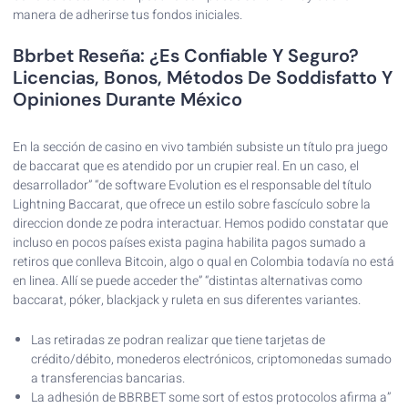
manera de adherirse tus fondos iniciales.
Bbrbet Reseña: ¿es Confiable Y Seguro?
Licencias, Bonos, Métodos De Soddisfatto Y
Opiniones Durante México
En la sección de casino en vivo también subsiste un título pra juego
de baccarat que es atendido por un crupier real. En un caso, el
desarrollador” “de software Evolution es el responsable del título
Lightning Baccarat, que ofrece un estilo sobre fascículo sobre la
direccion donde ze podra interactuar. Hemos podido constatar que
incluso en pocos países exista pagina habilita pagos sumado a
retiros que conlleva Bitcoin, algo o qual en Colombia todavía no está
en linea. Allí se puede acceder the” “distintas alternativas como
baccarat, póker, blackjack y ruleta en sus diferentes variantes.
Las retiradas ze podran realizar que tiene tarjetas de
crédito/débito, monederos electrónicos, criptomonedas sumado
a transferencias bancarias.
La adhesión de BBRBET some sort of estos protocolos afirma a”