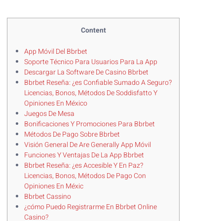
Content
App Móvil Del Bbrbet
Soporte Técnico Para Usuarios Para La App
Descargar La Software De Casino Bbrbet
Bbrbet Reseña: ¿es Confiable Sumado A Seguro?
Licencias, Bonos, Métodos De Soddisfatto Y
Opiniones En México
Juegos De Mesa
Bonificaciones Y Promociones Para Bbrbet
Métodos De Pago Sobre Bbrbet
Visión General De Are Generally App Móvil
Funciones Y Ventajas De La App Bbrbet
Bbrbet Reseña: ¿es Accesible Y En Paz?
Licencias, Bonos, Métodos De Pago Con
Opiniones En Méxic
Bbrbet Cassino
¿cómo Puedo Registrarme En Bbrbet Online
Casino?