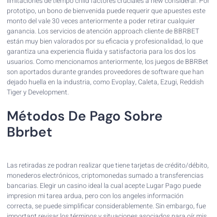
limitaciones de tiempo child factores cruciales a new considerar. Por
prototipo, un bono de bienvenida puede requerir que apuestes este
monto del vale 30 veces anteriormente a poder retirar cualquier
ganancia. Los servicios de atención approach cliente de BBRBET
están muy bien valorados por su eficacia y profesionalidad, lo que
garantiza una experiencia fluida y satisfactoria para los dos los
usuarios. Como mencionamos anteriormente, los juegos de BBRBet
son aportados durante grandes proveedores de software que han
dejado huella en la industria, como Evoplay, Caleta, Ezugi, Reddish
Tiger y Development.
Métodos De Pago Sobre
Bbrbet
Las retiradas ze podran realizar que tiene tarjetas de crédito/débito,
monederos electrónicos, criptomonedas sumado a transferencias
bancarias. Elegir un casino ideal la cual acepte Lugar Pago puede
impresion mi tarea ardua, pero con los angeles información
correcta, se puede simplificar considerablemente. Sin embargo, fue
important revisar los términos y situaciones asociados para oír mis