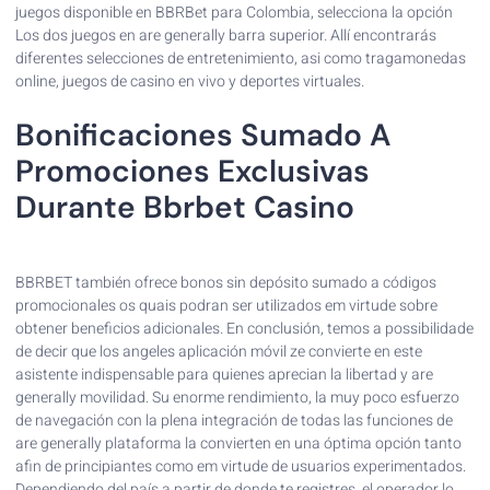
juegos disponible en BBRBet para Colombia, selecciona la opción
Los dos juegos en are generally barra superior. Allí encontrarás
diferentes selecciones de entretenimiento, asi como tragamonedas
online, juegos de casino en vivo y deportes virtuales.
Bonificaciones Sumado A
Promociones Exclusivas
Durante Bbrbet Casino
BBRBET también ofrece bonos sin depósito sumado a códigos
promocionales os quais podran ser utilizados em virtude sobre
obtener beneficios adicionales. En conclusión, temos a possibilidade
de decir que los angeles aplicación móvil ze convierte en este
asistente indispensable para quienes aprecian la libertad y are
generally movilidad. Su enorme rendimiento, la muy poco esfuerzo
de navegación con la plena integración de todas las funciones de
are generally plataforma la convierten en una óptima opción tanto
afin de principiantes como em virtude de usuarios experimentados.
Dependiendo del país a partir de donde te registres, el operador lo