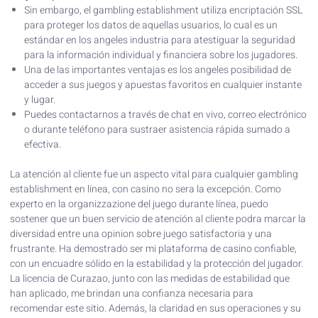
Sin embargo, el gambling establishment utiliza encriptación SSL
para proteger los datos de aquellas usuarios, lo cual es un
estándar en los angeles industria para atestiguar la seguridad
para la información individual y financiera sobre los jugadores.
Una de las importantes ventajas es los angeles posibilidad de
acceder a sus juegos y apuestas favoritos en cualquier instante
y lugar.
Puedes contactarnos a través de chat en vivo, correo electrónico
o durante teléfono para sustraer asistencia rápida sumado a
efectiva.
La atención al cliente fue un aspecto vital para cualquier gambling
establishment en línea, con casino no sera la excepción. Como
experto en la organizzazione del juego durante línea, puedo
sostener que un buen servicio de atención al cliente podra marcar la
diversidad entre una opinion sobre juego satisfactoria y una
frustrante. Ha demostrado ser mi plataforma de casino confiable,
con un encuadre sólido en la estabilidad y la protección del jugador.
La licencia de Curazao, junto con las medidas de estabilidad que
han aplicado, me brindan una confianza necesaria para
recomendar este sitio. Además, la claridad en sus operaciones y su