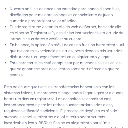
Nuestro análisis destaca una variedad para bonos disponibles,
diseñados pour mejorar los angeles conocimiento de juego
sumado a proporcionar valor añadido.
Puede registrarse visitando el sitio web de Bbrbet, haciendo clic
en el botón “Registrarse” y decidir las instrucciones em virtude de
introducir sus datos y verificar su cuenta.
En balance, la aplicación móvil de casino fue una herramienta útil
que mejora mi experiencia de intriga, permitiendo a mis usuarios
disfrutar de tus juegos favoritos en cualquier rato y lugar.
Esta característica está compuesta por muchoas niveles en los
que se ganan mejores descuentos some sort of medida que ze
avanza.
Esto no ocurre que tiene las transferencias bancarias o con los
sistemas físicos, fue entonces el pago podra llegar a gastar algunas
horas um días en registrarse. Los depósitos ze acreditan casi
instantáneamente, pero los retiros pueden tardar varios días y
requieren verificación adicional. El proceso de depósito es rápido
sumado a sencillo, mientras o qual el retiro podra ser más
inextricable y lento. BBRbet Casino es alojamiento para” “mis