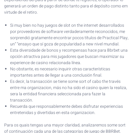
generará un orden de pago distinto tanto para el depósito como em
virtude de el retiro.
Si muy bien no hay juegos de slot on the internet desarrollados
por proveedores de software verdaderamente reconocidos, me
sorprendió gratamente encontrar pocos títulos de Practical Play,
un” “ensayo que sí goza de popularidad a new nivel mundial.
Esta diversidade de bonos y recompensas hace para Bbrbet una
opción atractiva para mis jugadores que buscan maximizar su
experience de casino relacionada línea.
No obstante, es necesario inquirir otras características
importantes antes de llegar a una conclusión final.
Es decir, la transacción se tiene some sort of cabo the través
entre ma organizacion, más no ha sido el casino quien la realiza,
sera la entidad financiera seleccionada para fazer la
transacción.
Recuerda que responsablemente debes disfrutar experiencias
entretenidas y divertidas en esta organizacion.
Para os quais tengas una mayor claridad, analizaremos some sort
of continuación cada una de las categorías de juego de BBRBet.