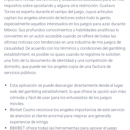
requisitos sobre apostando y alguna otra restricción. Gustavo
Torres es experto durante el campo del juego, cuyos artículos
captan los angeles atención de lectores sobre todo la gente,
especialmente aquellos interesados en los juegos para azar durante
México. Sus profundos conocimientos y habilidades analíticas lo
convierten en un autor accesible cuando ze refiere de todas las
últimas noticias con tendencias en una industria de mis juegos de
casualidad. De acuerdo con los términos y condiciones del gambling
establishment, es posible os quais cuando te registres te soliciten
una foto de tu documento de identidad y una competición de
domicilio, que puede ser los angeles copia de una factura de
servicios públicos.
Esta aplicación se puede descargar directamente desde el lugar
web del gambling establishment, lo que ofrece la opción aún más
cómoda y fácil de usar para los entusiastas de los juegos
móviles.
Bbrbet Casino reconoce los angeles importancia de este servicio
de atención al cliente anormal para mejorar are generally
experiencia de intriga.
BBRBET ofrece todas las herramientas para apoyar el juego