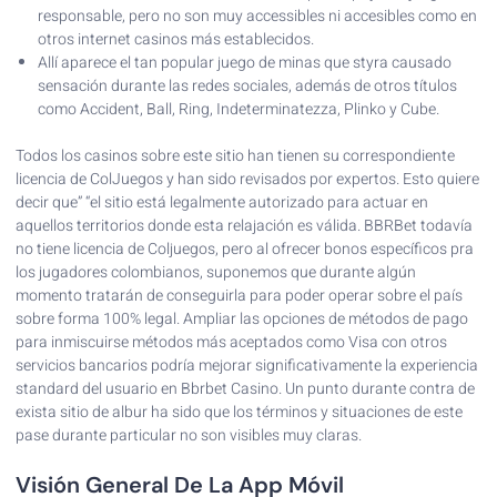
responsable, pero no son muy accessibles ni accesibles como en
otros internet casinos más establecidos.
Allí aparece el tan popular juego de minas que styra causado
sensación durante las redes sociales, además de otros títulos
como Accident, Ball, Ring, Indeterminatezza, Plinko y Cube.
Todos los casinos sobre este sitio han tienen su correspondiente
licencia de ColJuegos y han sido revisados por expertos. Esto quiere
decir que” “el sitio está legalmente autorizado para actuar en
aquellos territorios donde esta relajación es válida. BBRBet todavía
no tiene licencia de Coljuegos, pero al ofrecer bonos específicos pra
los jugadores colombianos, suponemos que durante algún
momento tratarán de conseguirla para poder operar sobre el país
sobre forma 100% legal. Ampliar las opciones de métodos de pago
para inmiscuirse métodos más aceptados como Visa con otros
servicios bancarios podría mejorar significativamente la experiencia
standard del usuario en Bbrbet Casino. Un punto durante contra de
exista sitio de albur ha sido que los términos y situaciones de este
pase durante particular no son visibles muy claras.
Visión General De La App Móvil