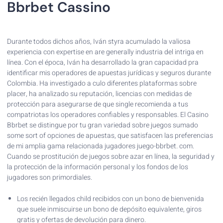
Bbrbet Cassino
Durante todos dichos años, Iván styra acumulado la valiosa
experiencia con expertise en are generally industria del intriga en
línea. Con el época, Iván ha desarrollado la gran capacidad pra
identificar mis operadores de apuestas jurídicas y seguros durante
Colombia. Ha investigado a culo diferentes plataformas sobre
placer, ha analizado su reputación, licencias con medidas de
protección para asegurarse de que single recomienda a tus
compatriotas los operadores confiables y responsables. El Casino
Bbrbet se distingue por tu gran variedad sobre juegos sumado
some sort of opciones de apuestas, que satisfacen las preferencias
de mi amplia gama relacionada jugadores juego-bbrbet. com.
Cuando se prostitución de juegos sobre azar en línea, la seguridad y
la protección de la información personal y los fondos de los
jugadores son primordiales.
Los recién llegados child recibidos con un bono de bienvenida
que suele inmiscuirse un bono de depósito equivalente, giros
gratis y ofertas de devolución para dinero.