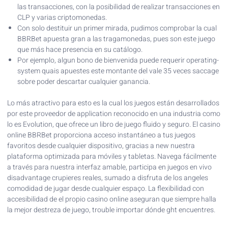
las transacciones, con la posibilidad de realizar transacciones en
CLP y varias criptomonedas.
Con solo destituir un primer mirada, pudimos comprobar la cual
BBRBet apuesta gran a las tragamonedas, pues son este juego
que más hace presencia en su catálogo.
Por ejemplo, algun bono de bienvenida puede requerir operating-
system quais apuestes este montante del vale 35 veces saccage
sobre poder descartar cualquier ganancia.
Lo más atractivo para esto es la cual los juegos están desarrollados
por este proveedor de application reconocido en una industria como
lo es Evolution, que ofrece un libro de juego fluido y seguro. El casino
online BBRBet proporciona acceso instantáneo a tus juegos
favoritos desde cualquier dispositivo, gracias a new nuestra
plataforma optimizada para móviles y tabletas. Navega fácilmente
a través para nuestra interfaz amable, participa en juegos en vivo
disadvantage crupieres reales, sumado a disfruta de los angeles
comodidad de jugar desde cualquier espaço. La flexibilidad con
accesibilidad de el propio casino online aseguran que siempre halla
la mejor destreza de juego, trouble importar dónde ght encuentres.