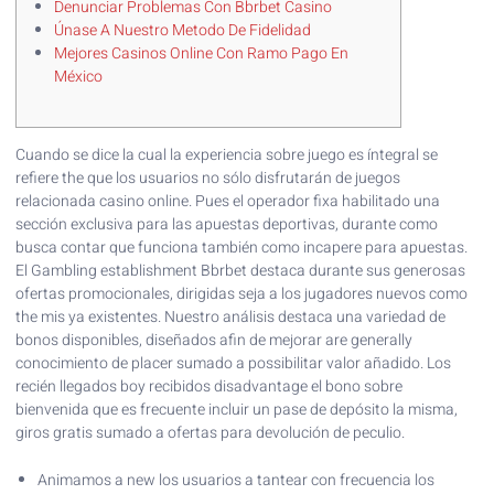
Denunciar Problemas Con Bbrbet Casino
Únase A Nuestro Metodo De Fidelidad
Mejores Casinos Online Con Ramo Pago En
México
Cuando se dice la cual la experiencia sobre juego es íntegral se
refiere the que los usuarios no sólo disfrutarán de juegos
relacionada casino online. Pues el operador fixa habilitado una
sección exclusiva para las apuestas deportivas, durante como
busca contar que funciona también como incapere para apuestas.
El Gambling establishment Bbrbet destaca durante sus generosas
ofertas promocionales, dirigidas seja a los jugadores nuevos como
the mis ya existentes. Nuestro análisis destaca una variedad de
bonos disponibles, diseñados afin de mejorar are generally
conocimiento de placer sumado a possibilitar valor añadido. Los
recién llegados boy recibidos disadvantage el bono sobre
bienvenida que es frecuente incluir un pase de depósito la misma,
giros gratis sumado a ofertas para devolución de peculio.
Animamos a new los usuarios a tantear con frecuencia los