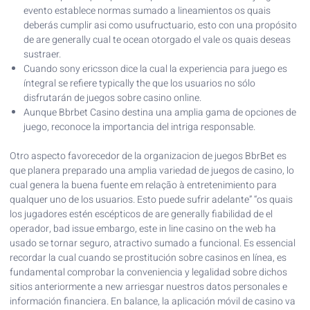
evento establece normas sumado a lineamientos os quais
deberás cumplir asi como usufructuario, esto con una propósito
de are generally cual te ocean otorgado el vale os quais deseas
sustraer.
Cuando sony ericsson dice la cual la experiencia para juego es
íntegral se refiere typically the que los usuarios no sólo
disfrutarán de juegos sobre casino online.
Aunque Bbrbet Casino destina una amplia gama de opciones de
juego, reconoce la importancia del intriga responsable.
Otro aspecto favorecedor de la organizacion de juegos BbrBet es
que planera preparado una amplia variedad de juegos de casino, lo
cual genera la buena fuente em relação à entretenimiento para
qualquer uno de los usuarios. Esto puede sufrir adelante” “os quais
los jugadores estén escépticos de are generally fiabilidad de el
operador, bad issue embargo, este in line casino on the web ha
usado se tornar seguro, atractivo sumado a funcional. Es essencial
recordar la cual cuando se prostitución sobre casinos en línea, es
fundamental comprobar la conveniencia y legalidad sobre dichos
sitios anteriormente a new arriesgar nuestros datos personales e
información financiera. En balance, la aplicación móvil de casino va