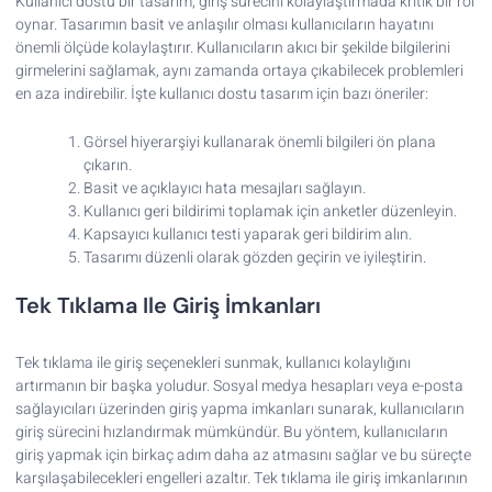
Kullanıcı dostu bir tasarım, giriş sürecini kolaylaştırmada kritik bir rol
oynar. Tasarımın basit ve anlaşılır olması kullanıcıların hayatını
önemli ölçüde kolaylaştırır. Kullanıcıların akıcı bir şekilde bilgilerini
girmelerini sağlamak, aynı zamanda ortaya çıkabilecek problemleri
en aza indirebilir. İşte kullanıcı dostu tasarım için bazı öneriler:
Görsel hiyerarşiyi kullanarak önemli bilgileri ön plana
çıkarın.
Basit ve açıklayıcı hata mesajları sağlayın.
Kullanıcı geri bildirimi toplamak için anketler düzenleyin.
Kapsayıcı kullanıcı testi yaparak geri bildirim alın.
Tasarımı düzenli olarak gözden geçirin ve iyileştirin.
Tek Tıklama Ile Giriş İmkanları
Tek tıklama ile giriş seçenekleri sunmak, kullanıcı kolaylığını
artırmanın bir başka yoludur. Sosyal medya hesapları veya e-posta
sağlayıcıları üzerinden giriş yapma imkanları sunarak, kullanıcıların
giriş sürecini hızlandırmak mümkündür. Bu yöntem, kullanıcıların
giriş yapmak için birkaç adım daha az atmasını sağlar ve bu süreçte
karşılaşabilecekleri engelleri azaltır. Tek tıklama ile giriş imkanlarının