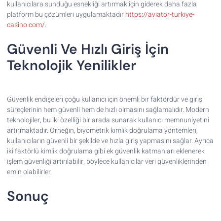
kullanıcılara sunduğu esnekliği artırmak için giderek daha fazla
platform bu çözümleri uygulamaktadır
https://aviator-turkiye-
casino.com/
.
Güvenli Ve Hızlı Giriş İçin
Teknolojik Yenilikler
Güvenlik endişeleri çoğu kullanıcı için önemli bir faktördür ve giriş
süreçlerinin hem güvenli hem de hızlı olmasını sağlamalıdır. Modern
teknolojiler, bu iki özelliği bir arada sunarak kullanıcı memnuniyetini
artırmaktadır. Örneğin, biyometrik kimlik doğrulama yöntemleri,
kullanıcıların güvenli bir şekilde ve hızla giriş yapmasını sağlar. Ayrıca
iki faktörlü kimlik doğrulama gibi ek güvenlik katmanları eklenerek
işlem güvenliği artırılabilir, böylece kullanıcılar veri güvenliklerinden
emin olabilirler.
Sonuç