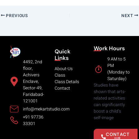
PREVIOUS
NEXT
Work Hours
Quick
Links
9 AM to 5
4492, 2nd
PM
floor,
About-Us
(Monday to
Achivers
Class
Saturday)
Enclave,
Class Details
Studies have
Sector-49,
Contact
shown that arts-
Faridabad-
related activities
121001
can significantly
info@mekartstudio.com
boost a child’s
+91 97736
self-image
33301
CONTACT
US