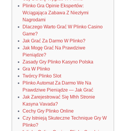
Plinko Gra Opinie Ekspertów:
Wciągająca Zabawa Z Niezłymi
Nagrodami
Dlaczego Warto Grać W Plinko Casino
Game?
Jak Grać Za Darmo W Plinko?
Jak Mogę Grać Na Prawdziwe
Pieniądze?
Zasady Gry Plinko Kasyno Polska
Gra W Plinko
Twórcy Plinko Slot
Plinko Automat Za Darmo We Na
Prawdziwe Pieniądze — Jak Grać
Jak Zarejestrować Się Mhh Stronie
Kasyna Vavada?
Cechy Gry Plinko Online
Czy Istnieją Skuteczne Technique Gry W
Plinko?