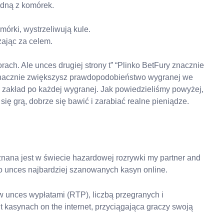
jedną z komórek.
mórki, wystrzeliwują kule.
ając za celem.
ach. Ale unces drugiej strony t” “Plinko BetFury znacznie
eń znacznie zwiększysz prawdopodobieństwo wygranej we
zakład po każdej wygranej. Jak powiedzieliśmy powyżej,
ię grą, dobrze się bawić i zarabiać realne pieniądze.
znana jest w świecie hazardowej rozrywki my partner and
dno unces najbardziej szanowanych kasyn online.
 unces wypłatami (RTP), liczbą przegranych i
t kasynach on the internet, przyciągająca graczy swoją