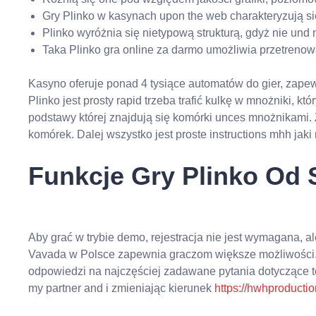
Gry Plinko w kasynach upon the web charakteryzują si
Plinko wyróżnia się nietypową strukturą, gdyż nie un
Taka Plinko gra online za darmo umożliwia przetreno
Kasyno oferuje ponad 4 tysiące automatów do gier, zapewn
Plinko jest prosty rapid trzeba trafić kulkę w mnożniki, 
podstawy której znajdują się komórki unces mnożnikami. Ze 
komórek. Dalej wszystko jest proste instructions mhh jaki
Funkcje Gry Plinko Od 
Aby grać w trybie demo, rejestracja nie jest wymagana, a
Vavada w Polsce zapewnia graczom większe możliwości. P
odpowiedzi na najczęściej zadawane pytania dotyczące tej
my partner and i zmieniając kierunek
https://hwhproducti