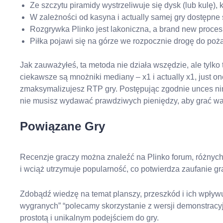
Ze szczytu piramidy wystrzeliwuje się dysk (lub kulę), k
W zależności od kasyna i actually samej gry dostępne 
Rozgrywka Plinko jest lakoniczna, a brand new proces g
Piłka pojawi się na górze we rozpocznie drogę do po
Jak zauważyłeś, ta metoda nie działa wszędzie, ale tylko
ciekawsze są mnożniki mediany – x1 i actually x1, just 
zmaksymalizujesz RTP gry. Postępując zgodnie unces ni
nie musisz wydawać prawdziwych pieniędzy, aby grać watts
Powiązane Gry
Recenzje graczy można znaleźć na Plinko forum, różnych 
i wciąż utrzymuje popularność, co potwierdza zaufanie gr
Zdobądź wiedzę na temat planszy, przeszkód i ich wpływ
wygranych” “polecamy skorzystanie z wersji demonstracyjn
prostotą i unikalnym podejściem do gry.