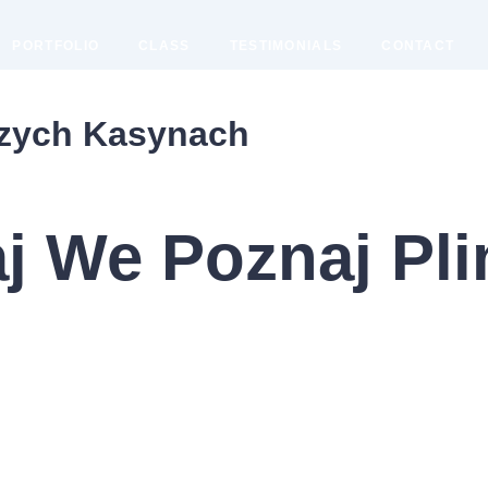
PORTFOLIO
CLASS
TESTIMONIALS
CONTACT
szych Kasynach
j We Poznaj Pli