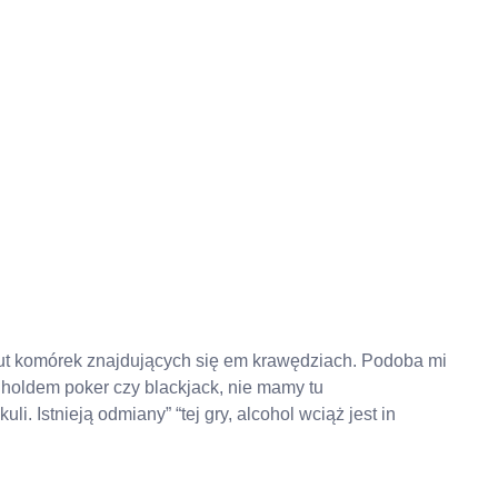
y out komórek znajdujących się em krawędziach. Podoba mi
se holdem poker czy blackjack, nie mamy tu
. Istnieją odmiany” “tej gry, alcohol wciąż jest in