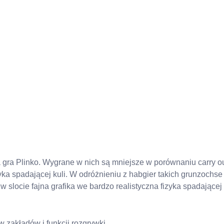
 sama gra Plinko. Wygrane w nich są mniejsze w porównaniu carr
 fizyka spadającej kuli. W odróżnieniu z habgier takich grunzoch
cie fajna grafika we bardzo realistyczna fizyka spadającej kuli
 zakładów i funkcji rozgrywki.