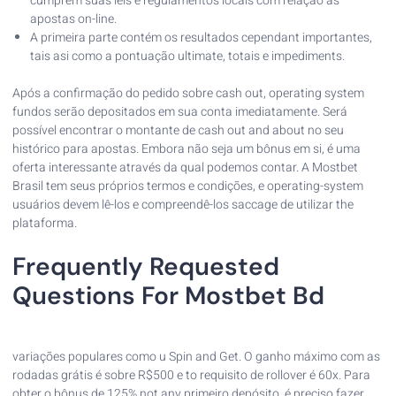
cumprem suas leis e regulamentos locais com relação às
apostas on-line.
A primeira parte contém os resultados cependant importantes,
tais asi como a pontuação ultimate, totais e impediments.
Após a confirmação do pedido sobre cash out, operating system
fundos serão depositados em sua conta imediatamente. Será
possível encontrar o montante de cash out and about no seu
histórico para apostas. Embora não seja um bônus em si, é uma
oferta interessante através da qual podemos contar. A Mostbet
Brasil tem seus próprios termos e condições, e operating-system
usuários devem lê-los e compreendê-los saccage de utilizar the
plataforma.
Frequently Requested
Questions For Mostbet Bd
variações populares como u Spin and Get. O ganho máximo com as
rodadas grátis é sobre R$500 e to requisito de rollover é 60x. Para
obter o bônus de 125% not any primeiro depósito, é preciso fazer