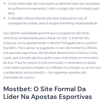
Como todos eles são licenciados e administrados por empresas
de software conceituadas, todos os jogos são controlados pelo
RNG.
O MostBet official internet site está acessível by way of
navegadores mobile, search engine marketing necessidade de
Sua óptima usabilidade garante que os jogadores não terão
nenhuma complexidade para utilizar um site. O internet site,
inclusive, conta apresentando o idioma Português para o público
brasileiro. Para apoiar os jogadores no ano de momentos difíceis
nas apostas esportivas, the Mostbet desenvolveu to bônus Lucky
Loser, que concede apostas grátis caso você esteja em uma maré
de azar. Para ter acesso a esta promoção, é necessário os quais
você realize apostas simples ou múltiplas no pré-jogo ou ao vivo por
o andamento weil promoção – las siguientes apostas são
chamadas de cupons.
Mostbet: O Site Formal Da
Líder Na Apostas Esportivas