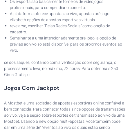
Os e-sports são basicamente torneios de videojogos
profissionais, para compendiar o conceito.
A plataforma oferece apostas ao vivo, apostas pré-jogo
elizabeth opções de apostas esportivas virtuais.
revelarse, escolher “Pelas Redes Sociais” como opção de
cadastro.
Semelhante a uma intencionadamente pré-jogo, a opção de
prévias ao vivo só está disponível para os próximos eventos ao
vivo.
se dos saques, contando com a verificação sobre segurança, o
processamento leva, no máximo, 72 horas. Para obter mais 250
Giros Grátis, o
Jogos Com Jackpot
A Mostbet é uma sociedad de apostas esportivas online confiável e
bem conhecida. Para conhecer todas since opções de transmissões
ao vivo, veja a seção sobre esportes de transmissão ao vivo de uma
Mostbet. Usando a new opção multi-apostas, você também pode
dar em uma série de” “eventos ao vivo os quais estão sendo