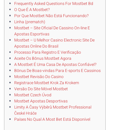
Frequently Asked Questions For Mostbet Bd
O Que É A Mostbet?
Por Que Mostbet Não Está Funcionando?
Linha (prematch)
Mostbet – Site Oficial De Cassino On-line E
Apostas Esportivas
Mostbet – U Melhor Casino Electronic Site De
Apostas Online Do Brasil
Processo Para Registro E Verificação
Aceite Os Bônus Mostbet Agora
A Mostbet É Uma Casa De Apostas Confiável?
Bônus De Boas-vindas Para E-sports E Cassinos
Mostbet Revisão Do Casino
Registrace Mostbet Krok Za Krokem
Versão Do Site Móvel Mostbet
Mostbet Czech Úvod
Mostbet Apostas Desportivas
Limity A Časy Výběrů Mostbet Professional
České Hráče
Países No Qual A Most Bet Está Disponível