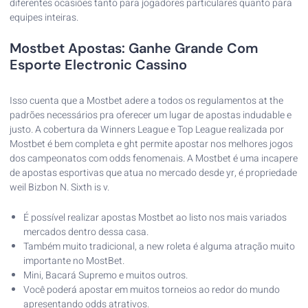
diferentes ocasiões tanto para jogadores particulares quanto para
equipes inteiras.
Mostbet Apostas: Ganhe Grande Com
Esporte Electronic Cassino
Isso cuenta que a Mostbet adere a todos os regulamentos at the
padrões necessários pra oferecer um lugar de apostas indudable e
justo. A cobertura da Winners League e Top League realizada por
Mostbet é bem completa e ght permite apostar nos melhores jogos
dos campeonatos com odds fenomenais. A Mostbet é uma incapere
de apostas esportivas que atua no mercado desde yr, é propriedade
weil Bizbon N. Sixth is v.
É possível realizar apostas Mostbet ao listo nos mais variados
mercados dentro dessa casa.
Também muito tradicional, a new roleta é alguma atração muito
importante no MostBet.
Mini, Bacará Supremo e muitos outros.
Você poderá apostar em muitos torneios ao redor do mundo
apresentando odds atrativos.