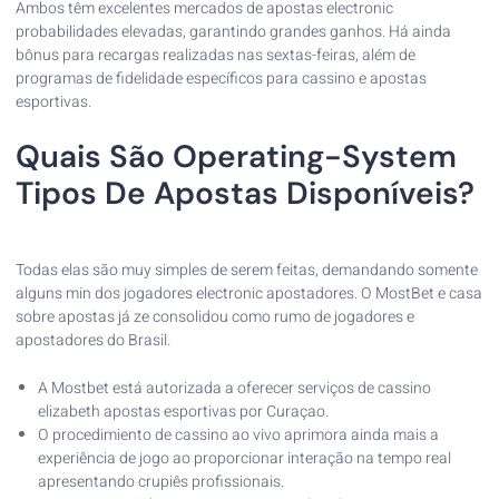
Ambos têm excelentes mercados de apostas electronic
probabilidades elevadas, garantindo grandes ganhos. Há ainda
bônus para recargas realizadas nas sextas-feiras, além de
programas de fidelidade específicos para cassino e apostas
esportivas.
Quais São Operating-System
Tipos De Apostas Disponíveis?
Todas elas são muy simples de serem feitas, demandando somente
alguns min dos jogadores electronic apostadores. O MostBet e casa
sobre apostas já ze consolidou como rumo de jogadores e
apostadores do Brasil.
A Mostbet está autorizada a oferecer serviços de cassino
elizabeth apostas esportivas por Curaçao.
O procedimiento de cassino ao vivo aprimora ainda mais a
experiência de jogo ao proporcionar interação na tempo real
apresentando crupiês profissionais.