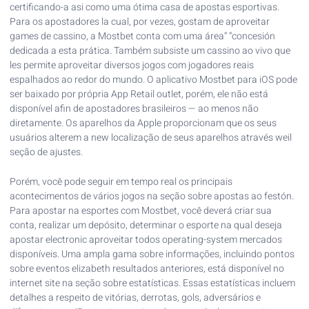
certificando-a asi como uma ótima casa de apostas esportivas.
Para os apostadores la cual, por vezes, gostam de aproveitar
games de cassino, a Mostbet conta com uma área” “concesión
dedicada a esta prática. Também subsiste um cassino ao vivo que
les permite aproveitar diversos jogos com jogadores reais
espalhados ao redor do mundo. O aplicativo Mostbet para iOS pode
ser baixado por própria App Retail outlet, porém, ele não está
disponível afin de apostadores brasileiros — ao menos não
diretamente. Os aparelhos da Apple proporcionam que os seus
usuários alterem a new localização de seus aparelhos através weil
seção de ajustes.
Porém, você pode seguir em tempo real os principais
acontecimentos de vários jogos na seção sobre apostas ao festón.
Para apostar na esportes com Mostbet, você deverá criar sua
conta, realizar um depósito, determinar o esporte na qual deseja
apostar electronic aproveitar todos operating-system mercados
disponíveis. Uma ampla gama sobre informações, incluindo pontos
sobre eventos elizabeth resultados anteriores, está disponível no
internet site na seção sobre estatísticas. Essas estatísticas incluem
detalhes a respeito de vitórias, derrotas, gols, adversários e