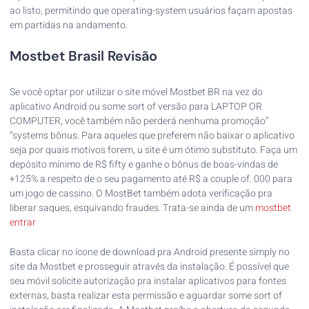
ao listo, permitindo que operating-system usuários façam apostas
em partidas na andamento.
Mostbet Brasil Revisão
Se você optar por utilizar o site móvel Mostbet BR na vez do
aplicativo Android ou some sort of versão para LAPTOP OR
COMPUTER, você também não perderá nenhuma promoção”
“systems bônus. Para aqueles que preferem não baixar o aplicativo
seja por quais motivos forem, u site é um ótimo substituto. Faça um
depósito mínimo de R$ fifty e ganhe o bônus de boas-vindas de
+125% a respeito de o seu pagamento até R$ a couple of. 000 para
um jogo de cassino. O MostBet também adota verificação pra
liberar saques, esquivando fraudes. Trata-se ainda de um
mostbet
entrar
Basta clicar no ícone de download pra Android presente simply no
site da Mostbet e prosseguir através da instalação. É possível que
seu móvil solicite autorização pra instalar aplicativos para fontes
externas, basta realizar esta permissão e aguardar some sort of