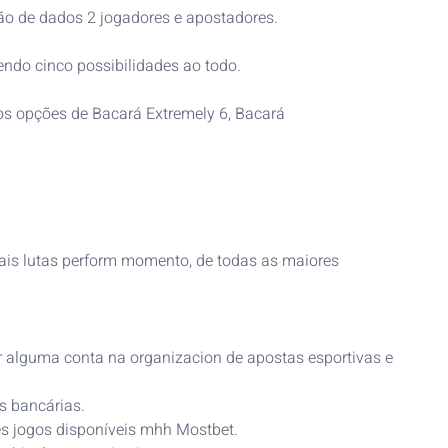
ção de dados 2 jogadores e apostadores.
endo cinco possibilidades ao todo.
s opções de Bacará Extremely 6, Bacará
pais lutas perform momento, de todas as maiores
 alguma conta na organizacion de apostas esportivas e
s bancárias.
s jogos disponíveis mhh Mostbet.