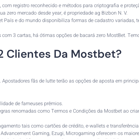
l, com registro reconhecido e métodos para criptografia e prote
ua zero mercado desde year, é propriedade ag Bizbon N. V.
 País e do mundo disponibiliza formas de cadastro variadas, t
 com 3 cartas, há ótimas opções de bacará zero MostBet. Temo
2 Clientes Da Mostbet?
. Apostadores fãs de lutte terão as opções de aposta em princi
ilidade de fameuses prêmios.
regras renomadas como Termos e Condições da Mostbet ao criar
amento tais como cartões de crédito, e-wallets e transferência
, Advancement Gaming, Ezugi, Microgaming oferecem os maiore