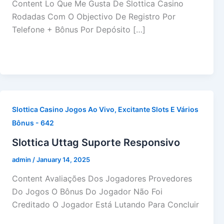
Content Lo Que Me Gusta De Slottica Casino
Rodadas Com O Objectivo De Registro Por
Telefone + Bônus Por Depósito […]
Slottica Casino Jogos Ao Vivo, Excitante Slots E Vários
Bônus - 642
Slottica Uttag Suporte Responsivo
admin
/
January 14, 2025
Content Avaliações Dos Jogadores Provedores
Do Jogos O Bônus Do Jogador Não Foi
Creditado O Jogador Está Lutando Para Concluir