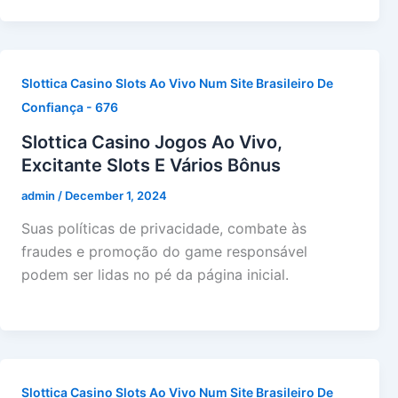
Slottica Casino Slots Ao Vivo Num Site Brasileiro De
Confiança - 676
Slottica Casino Jogos Ao Vivo,
Excitante Slots E Vários Bônus
admin
/
December 1, 2024
Suas políticas de privacidade, combate às
fraudes e promoção do game responsável
podem ser lidas no pé da página inicial.
Slottica Casino Slots Ao Vivo Num Site Brasileiro De