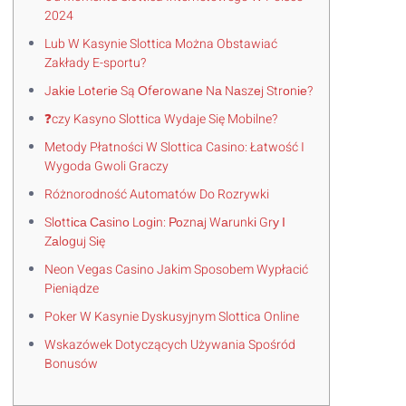
2024
Lub W Kasynie Slottica Można Obstawiać
Zakłady E-sportu?
Jаkіе Lоtеrіе Są Оfеrоwаnе Nа Nаszеj Strоnіе?
❓czy Kasyno Slottica Wydaje Się Mobilne?
Metody Płatności W Slottica Casino: Łatwość I
Wygoda Gwoli Graczy
Różnorodność Automatów Do Rozrywki
Slоttіса Саsіnо Lоgіn: Роznаj Wаrunkі Grу І
Zаlоguj Sіę
Neon Vegas Casino Jakim Sposobem Wypłacić
Pieniądze
Poker W Kasynie Dyskusyjnym Slottica Online
Wskazówek Dotyczących Używania Spośród
Bonusów