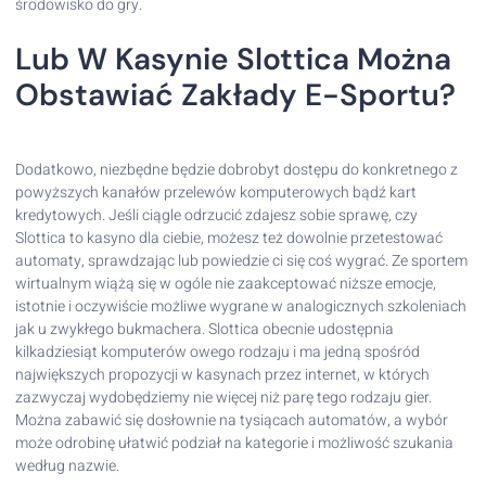
środowisko do gry.
Lub W Kasynie Slottica Można
Obstawiać Zakłady E-Sportu?
Dodatkowo, niezbędne będzie dobrobyt dostępu do konkretnego z
powyższych kanałów przelewów komputerowych bądź kart
kredytowych. Jeśli ciągle odrzucić zdajesz sobie sprawę, czy
Slottica to kasyno dla ciebie, możesz też dowolnie przetestować
automaty, sprawdzając lub powiedzie ci się coś wygrać. Ze sportem
wirtualnym wiążą się w ogóle nie zaakceptować niższe emocje,
istotnie i oczywiście możliwe wygrane w analogicznych szkoleniach
jak u zwykłego bukmachera. Slottica obecnie udostępnia
kilkadziesiąt komputerów owego rodzaju i ma jedną spośród
największych propozycji w kasynach przez internet, w których
zazwyczaj wydobędziemy nie więcej niż parę tego rodzaju gier.
Można zabawić się dosłownie na tysiącach automatów, a wybór
może odrobinę ułatwić podział na kategorie i możliwość szukania
według nazwie.