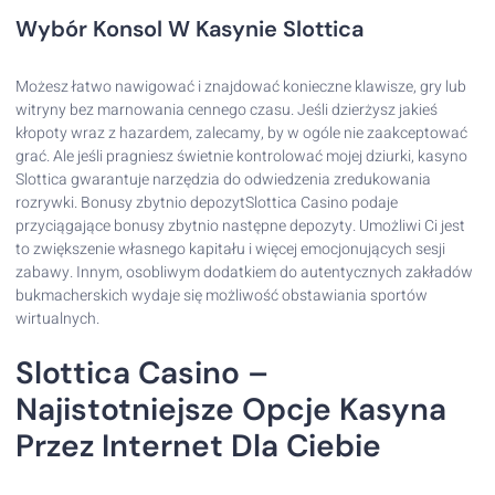
Wybór Konsol W Kasynie Slottica
Możesz łatwo nawigować i znajdować konieczne klawisze, gry lub
witryny bez marnowania cennego czasu. Jeśli dzierżysz jakieś
kłopoty wraz z hazardem, zalecamy, by w ogóle nie zaakceptować
grać. Ale jeśli pragniesz świetnie kontrolować mojej dziurki, kasyno
Slottica gwarantuje narzędzia do odwiedzenia zredukowania
rozrywki. Bonusy zbytnio depozytSlottica Casino podaje
przyciągające bonusy zbytnio następne depozyty. Umożliwi Ci jest
to zwiększenie własnego kapitału i więcej emocjonujących sesji
zabawy. Innym, osobliwym dodatkiem do autentycznych zakładów
bukmacherskich wydaje się możliwość obstawiania sportów
wirtualnych.
Slottica Casino –
Najistotniejsze Opcje Kasyna
Przez Internet Dla Ciebie