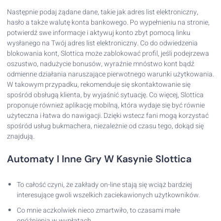
Następnie podaj żądane dane, takie jak adres list elektroniczny,
hasło a także walutę konta bankowego. Po wypełnieniu na stronie,
potwierdź swe informacje i aktywuj konto zbyt pomocą linku
wysłanego na Twój adres list elektroniczny. Co do odwiedzenia
blokowania kont, Slottica może zablokować profil, jeśli podejrzewa
oszustwo, nadużycie bonusów, wyraźnie mnóstwo kont bądź
odmienne działania naruszające pierwotnego warunki użytkowania.
W takowym przypadku, rekomenduje się skontaktowanie się
spośród obsługą klienta, by wyjaśnić sytuację. Co więcej, Slottica
proponuje również aplikację mobilną, która wydaje się być równie
użyteczna i łatwa do nawigacji. Dzięki wstecz fani mogą korzystać
spośród usług bukmachera, niezależnie od czasu tego, dokąd się
znajdują.
Automaty I Inne Gry W Kasynie Slottica
To całość czyni, że zakłady on-line stają się wciąż bardziej
interesujące gwoli wszelkich zaciekawionych użytkowników.
Co mnie aczkolwiek nieco zmartwiło, to czasami małe
opóźnienia w wypłatach.