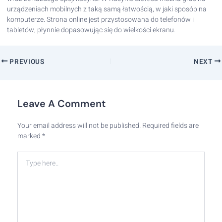
urządzeniach mobilnych z taką samą łatwością, w jaki sposób na
komputerze. Strona online jest przystosowana do telefonów i
tabletów, płynnie dopasowując się do wielkości ekranu.
PREVIOUS
NEXT
Leave A Comment
Your email address will not be published.
Required fields are
marked
*
Type
here..