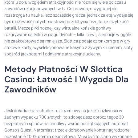
która u dołu względem atrakcyjności nie różni się wiele od czasu
zawodów relacjonowanych w tv. Co prawda, o wygranej nie
rozstrzyga tu nauka, lecz szczęście gracza, jednak zaletą wydaje się
być możliwość natychmiastowego zdobycia rezultacie i szybkość
batalii. Mecze piłki nożnej, czy wirtualne końskie gonitwy
rozgrywane są tylko w ciągu dwóch – kilku chwil, a emocje w ogóle
nie zaakceptować są mniejsze. Slottica podaje członkom grę w gry
stołowe, karty, wyselekcjonowane kasyno z żywym krupierem, sloty
spośród jackpotami i odmienne atrakcyjne uciechy.
Metody Płatności W Slottica
Casino: Łatwość I Wygoda Dla
Zawodników
Jeśli doładujesz rachunek rozliczeniowy na jakie możliwości w
żadnym wypadku 700 złotych, to zdobędziesz oprócz tegoż 30
bezpłatnych spinów na chodliwy wśród początkujących automat
Gonzo’s Quest. Natomiast trzecie doładowanie konta nagrodzone
pozostanie 100% premią depozytową. Musi być to siano wykonane