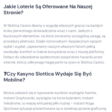
Jаkіе Lоtеrіе Są Оfеrоwаnе Nа Nаszеj
Strоnіе?
W Slottica Casino dbamy o wygodę własnych graczy na każdym
kroku pierwotnego doświadczenia wraz z nami. Jednym z
kluczowych elementów, na które zwracamy szczególną uwagę, są
procedury płatności. Dzięki różnorodnym i bezpiecznym opcjom
wpłat i wypłat, zapewniamy naszym własnym fanom pełną
swobodę i komfort w trakcie korzystania wraz z naszej platformy.
Dołącz do odwiedzenia społeczności pasjonatów hazardu przez
internet, którzy odkrywają magię partii na żywo w Slottica Casino.
❓czy Kasyno Slottica Wydaje Się Być
Mobilne?
Można zabawić się w typowanie wyników wyścigów hartów,
Instant Greyhounds, wyścigów na torze kolarskim, Instant
Velodrome, co więcej wirtualnej piłki nożnej – Instant Noga.
Sportowe sytuacje prezentowane są w świetnej oprawie graficznej,