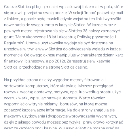
Gracze Slottica pl będą musieli wpisać swój link e-mail w polu, które
się pojawi i przejść na swoją pocztę. W sekcji “Inbox” pojawi się mail
z linkiem, a goście będą musieli jedynie wejść na ten link i wymyślić
nowe hasło do swego konta w kasynie Slotica. W każdej wraz z
pewnych metod rejestrowania się w Slottica 38 należy zaznaczyć
grunt “Mam ukończone 18 lat i akceptuję Politykę prywatności i
Regulamin”. Umowa użytkownika wydaje się być dostępna na
urzędowej witrynie www Slottica do odwiedzenia wglądu w każdej
momencie. Od owego okresu manipuluje w charakterze dziennikarz
finansowy i biznesowy, a po 2012r. Zarejestruj się w kasynie
Slottica, przechodząc na stronę Slottica.casino.
Na przykład strona dzierży wygodne metody filtrowania i
sortowania komputerów, które ułatwiają. Możesz przeglądać
rozrywki według dostawcy, motywu, opcji lub według prostu użyć
wyszukiwarki, wpisując nazwę automatu. Warto również
wspomnieć o witrynie reklamy i bonusów, na której można
zobaczyć każde ważne informacje. Na dole strony znajdują się
maksymy użytkowania i dyspozycje wprowadzania wygranych,
dzięki z jakiego powodu możesz bez ryzyka i prawidłowo korzystać
wraz ze każdego opcji kasyna. W Kasynie Slottica można grać na