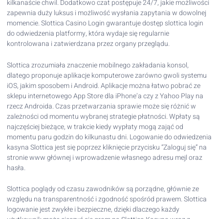
kilkanaście chwil. Dodatkowo czat postępuje 24/7, jakie możliwości
zapewnia duży luksus i możliwość wysłania zapytania w dowolnej
momencie. Slottica Casino Login gwarantuje dostęp slottica login
do odwiedzenia platformy, która wydaje się regularnie
kontrolowana i zatwierdzana przez organy przeglądu.
Slottica zrozumiała znaczenie mobilnego zakładania konsol,
dlatego proponuje aplikacje komputerowe zarówno gwoli systemu
iOS, jakim sposobem i Android. Aplikacje można łatwo pobrać ze
sklepu internetowego App Store dla iPhone’a czy z Yahoo Play na
rzecz Androida. Czas przetwarzania sprawie może się różnić w
zależności od momentu wybranej strategie płatności. Wpłaty są
najczęściej bieżące, w trakcie kiedy wypłaty mogą zająć od
momentu paru godzin do kilkunastu dni. Logowanie do odwiedzenia
kasyna Slottica jest się poprzez kliknięcie przycisku “Zaloguj się” na
stronie www głównej i wprowadzenie własnego adresu mejl oraz
hasła.
Slottica poglądy od czasu zawodników są porządne, głównie ze
względu na transparentność i zgodność spośród prawem. Slottica
logowanie jest zwykłe i bezpieczne, dzięki dlaczego każdy