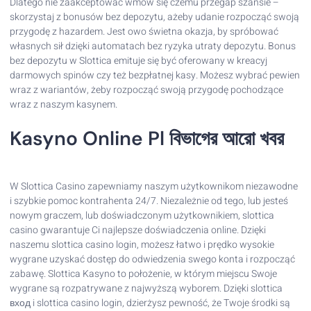
Dlatego nie zaakceptować wmów się czemu przegap szansie –
skorzystaj z bonusów bez depozytu, ażeby udanie rozpocząć swoją
przygodę z hazardem. Jest owo świetna okazja, by spróbować
własnych sił dzięki automatach bez ryzyka utraty depozytu. Bonus
bez depozytu w Slottica emituje się być oferowany w kreacyj
darmowych spinów czy też bezpłatnej kasy. Możesz wybrać pewien
wraz z wariantów, żeby rozpocząć swoją przygodę pochodzące
wraz z naszym kasynem.
Kasyno Online Pl বিভাগের আরো খবর
W Slottica Casino zapewniamy naszym użytkownikom niezawodne
i szybkie pomoc kontrahenta 24/7. Niezależnie od tego, lub jesteś
nowym graczem, lub doświadczonym użytkownikiem, slottica
casino gwarantuje Ci najlepsze doświadczenia online. Dzięki
naszemu slottica casino login, możesz łatwo i prędko wysokie
wygrane uzyskać dostęp do odwiedzenia swego konta i rozpocząć
zabawę. Slottica Kasyno to położenie, w którym miejscu Swoje
wygrane są rozpatrywane z najwyższą wyborem. Dzięki slottica
вход i slottica casino login, dzierżysz pewność, że Twoje środki są