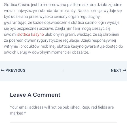
Slottica Casino jest to renomowana platforma, która działa zgodnie
wraz z najwyższymi standardami branży. Nasza licencja wydaje się
być udzielana przez wysoko ceniony organ regulacyjny,
gwarantując, że każde doświadczenie slottica casino login wydaje
się być bezpieczne i uczciwe. Dzięki nim fani mogą cieszyć się
swoimi
slottica kasyno
ulubionymi grami, wiedząc, że są chronieni
za pośrednictwem rygorystyczne regulacje. Dzięki responsywnej
witrynie i produktów mobilnej, slottica kasyno gwarantuje dostęp do
swoich usług w dowolnym momencie i obszarze.
PREVIOUS
NEXT
Leave A Comment
Your email address will not be published.
Required fields are
marked
*