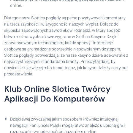
online.
Dlatego nasze Slottica poglądy są pełne pozytywnych komentarzy
na rzecz szybkości i wiarygodności naszych wypłat. Dołącz do
skupiska zadowolonych zawodników i odnajdź, w który sposób
łatwo można wypłacić swe wygrane w Slottica Kasyno. Dzięki
zaawansowanym technologiom, każde sprawy i informacje
osobowe są gromadzone poprzednio niepowołanym dostępem.
Slottica poglądy potwierdzają, że nasze kasyno działa adekwatnie z
najkorzystniejszymi standardami branży. Przeczytaj dalej, by
dowiedzieć się więcej mhh temat tegoż, jak kasyno dzierży carry out
przedstawienia.
Klub Online Slotica Twórcy
Aplikacji Do Komputerów
Dzięki swej zwyczajnej jakim sposobem i również intuicyjnej
nawigacji, Fani unces Polski mogą łatwo znaleźć ulubioną grę i
rozpocząć przygodę spośród hazardem on-line.