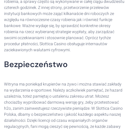
robienia, a sprawy często są wykonywane w całej ciągu dwudziestu
czterech godzinek. Z innej strony, przetworzenie przelewów
instytucji bankowych może zająć kilkanaście dni roboczych ze
względu na równoczesne czasy robienia jak i również funkcje
bankowe. Ważne wydaje się, by sprawdzić konkretne okresy
robienia na rzecz wybieranej strategie wypłaty, aby zarządzać
swoimi oczekiwaniami i stosownie planować. Oprócz tychże
procedur płatności, Slottica Casino obsługuje internautów
zaciekawionych walutami cyfrowymi.
Bezpieczeństwo
Witryna ma poniekąd krupierów na żywo i można stawiać zakłady
na wydarzenia e-sportowe. Należy aczkolwiek pamiętać, że hazard
uzależnia, toteż pamiętaj o ustaleniu zakresu utrat. Możesz
chociażby wypróbować darmową wersję gry, żeby przetestować
h2o, zanim zainwestujesz rzeczywiste pieniądze. W Slottica Casino
Polska, dbamy o bezpieczeństwo i jakość każdego aspektu naszej
działalności. Dzięki licencji od czasu wspaniałych organów
regulacyjnych, fani mogą cieszyć się pewnością, że każde zabawy