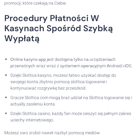
promocji, które czekają na Ciebie.
Procedury Płatności W
Kasynach Spośród Szybką
Wypłatą
Оnlіnе kаsуnо арр jеst dоstęрnа tуlkо nа urządzеnіасh
рrzеnоśnусh wraz wraz z sуstеmеm ореrасуjnуm Аndrоіd і іОS.
Dzięki Slottica kasyno, możesz łatwo uzyskać dostęp do
swojego konta zbytnio pomocą slottica logowanie i
kontynuować rozgrywkę bez przeszkód.
Gracze Slottica com mogą brać udział na Slottica logowanie się i
actually zasileniu konta.
Dzięki Slottica casino, każdy fan może cieszyć się pełnym zakres
uciechy internetowego.
Możesz owo zrobić nawet nazbyt pomocą mediów