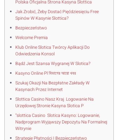
Polska Oficjalna Strona Kasyna Slottica
Jak Zrobić, Żeby Dostać Pięćdziesięciu Free
Spinów W Kasynie Slottica?
Bezpieczeństwo
Welcome Premia
Klub Online Slotica Twórcy Aplikacji Do
Odwiedzenia Konsol
Bądź Jest Szansa Wygranej W Slotica?
Kasyno Online Pl বিভাগের আরো খবর
Szukaj Okazji Na Bezpłatne Zakłady W
Kasynach Przez Internet
Slottica Casino Nasz Kraj ️ Logowanie Na
Urzędowej Stronie Kasyna Slotica P
“slottica Casino ️ Slotica Kasyno: Logowanie,
Nadprogram Wyjąwszy Depozytu Na Formalnej
Witrynie
Strategie Płatności I Bezpieczeństwo