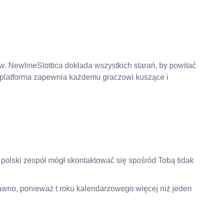
. NewlineSlottica dokłada wszystkich starań, by powitać
 platforma zapewnia każdemu graczowi kuszące i
olski zespół mógł skontaktować się spośród Tobą tidak
edawno, ponieważ t roku kalendarzowego więcej niż jeden