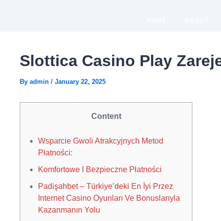
HOME
ABOUT
Slottica Casino Play Zareje
By
admin
/
January 22, 2025
Content
Wsparcie Gwoli Atrakcyjnych Metod
Płatności:
Komfortowe I Bezpieczne Płatności
Padişahbet – Türkiye’deki En İyi Przez
Internet Casino Oyunları Ve Bonuslarıyla
Kazanmanın Yolu