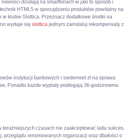
 nowości działają na smartfonach w jaki to sposób i
iu technik HTML5 w sporządzaniu produktów powitalny na
 w klubie Slottica. Przeznacz dodatkowe środki na
ino wydaje się
slottica
jednym zainstaluj rekompensaty z
lewów instytucji bankowych i siedemset zł na sprawa
zenie. Ponadto każde wypłaty podlegają 36-godzinnemu
w teraźniejszych czasach nie zaakceptować lada sukces.
, przeglądu renomowanych organizacji oraz dbałości o