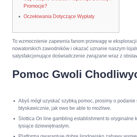
Promocje?
Oczekiwania Dotyczące Wypłaty
To wzmocnienie zapewnia fanom przewagę w eksploracji p
nowatorskich zawodników i okazać uznanie naszym lojal
satysfakcjonujące doświadczenie związane wraz z obsta
Pomoc Gwoli Chodliwyc
Abyś mógł uzyskać szybką pomoc, prosimy o podanie 
błyskawicznie, jak owo be able to możliwe.
Slottica On line gambling establishment to oryginalne
tysiące dziewiętnastym.
Platforma gwarantuje dobre środowisko zabawy wspie