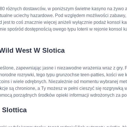
80 różnych dostawców, w poniższym świetne kasyno na żywo a
wirtualne uciechy hazardowe. Pod względem możliwości zabawy
est to coś znacznie więcej aniżeli wyłącznie podaż konsol kar
lnie spośród dostępnością owego typu loterii w rejonie konso
Wild West W Slotica
reślone, zapewniając jasne i niezawodne wrażenia wraz z gry. P
 różnorodne rozrywki, tego typu grunzochse teen-patties, kości
 coins i wiele odrębnych. Niezależnie od momentu wybranej me
cje są chronione, a Ty możesz w pełni cieszyć się rozgrywką w
pomocą porządnych środków opieki informacji wdrożonych za po
Slоttіса