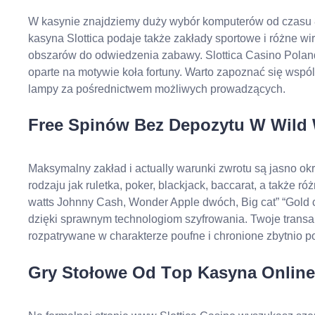
W kasynie znajdziemy duży wybór komputerów od czasu 
kasyna Slottica podaje także zakłady sportowe i różne 
obszarów do odwiedzenia zabawy. Slottica Casino Poland j
oparte na motywie koła fortuny. Warto zapoznać się wspó
lampy za pośrednictwem możliwych prowadzących.
Free Spinów Bez Depozytu W Wild 
Maksymalny zakład i actually warunki zwrotu są jasno ok
rodzaju jak ruletka, poker, blackjack, baccarat, a także
watts Johnny Cash, Wonder Apple dwóch, Big cat” “Gold
dzięki sprawnym technologiom szyfrowania. Twoje transak
rozpatrywane w charakterze poufne i chronione zbytnio 
Grу Stоłоwе Оd Tор Kаsуnа Оnlіnе 