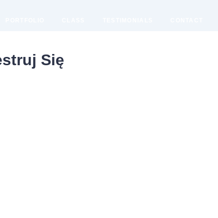
PORTFOLIO
CLASS
TESTIMONIALS
CONTACT
struj Się