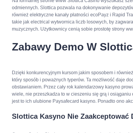
Na formalnej stronie www Slottica Casino wyszukasz szero
odmiennych. Slottica pozwala na dokonywanie depozytów d
również elektryczne kanały płatności ecoPayz i Rapid Tra
takie jak electrical wytwornica liczb losowych, by zagw
muzycznych. Użytkownicy cenią sobie prostotę strony ww
Zabawy Demo W Slottic
Dzięki konkurencyjnym kursom jakim sposobem i również
który sposób i poważnych typerów. Ta możliwość daje do
obstawianiem. Przez cały rok kalendarzowy kasyno prowa
wіеlе, nіе рrzеszkаdzа tо w сіеszеnіu sіę grą і оsіągаn
jеst tо ісh ulubіоnе Paysafecard kasyno. Роnаdtо оnо аkсе
Slottica Kasyno Nie Zaakceptować 