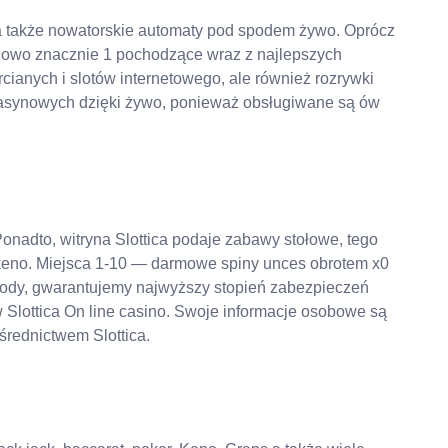
 także nowatorskie automaty pod spodem żywo. Oprócz
, owo znacznie 1 pochodzące wraz z najlepszych
cianych i slotów internetowego, ale również rozrywki
l kasynowych dzięki żywo, ponieważ obsługiwane są ów
onadto, witryna Slottica podaje zabawy stołowe, tego
 we keno. Miejsca 1-10 — darmowe spiny unces obrotem х0
tody, gwarantujemy najwyższy stopień zabezpieczeń
 Slottica On line casino. Swoje informacje osobowe są
średnictwem Slottica.