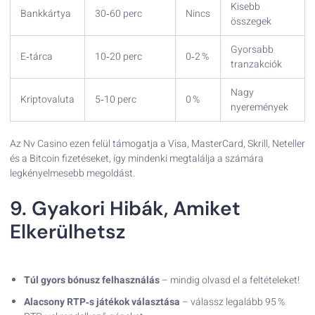
Kisebb
Bankkártya
30‑60 perc
Nincs
összegek
Gyorsabb
E‑tárca
10‑20 perc
0‑2 %
tranzakciók
Nagy
Kriptovaluta
5‑10 perc
0 %
nyeremények
Az Nv Casino ezen felül támogatja a Visa, MasterCard, Skrill, Neteller
és a Bitcoin fizetéseket, így mindenki megtalálja a számára
legkényelmesebb megoldást.
9. Gyakori Hibák, Amiket
Elkerülhetsz
Túl gyors bónusz felhasználás
– mindig olvasd el a feltételeket!
Alacsony RTP‑s játékok választása
– válassz legalább 95 %