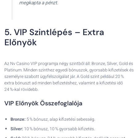
megkapta a pénzt.
5. VIP Szintlépés – Extra
Előnyök
Az Nv Casino VIP programja négy szintből áll: Bronze, Silver, Gold és
Platinum. Minden szinthez egyedi bónuszok, gyorsabb kifizetések és
személyre szabott ügyfélszolgálat jár. A Gold szint például 20 %
extra bónuszt ad minden befizetéshez, valamint a kifizetési idő
24 %‑kal rövidebb.
VIP Előnyök Összefoglalója
Bronze:
5 % bónusz, alap kifizetési sebesség.
Silver:
10 % bónusz, 10 % gyorsabb kifizetés.