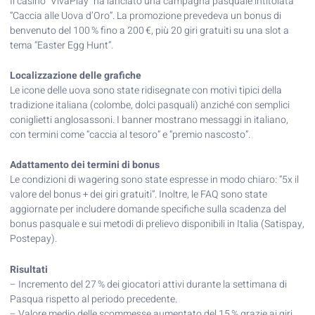
Il casinò “VivaPlay” ha lanciato una campagna pasquale intitolata
“Caccia alle Uova d’Oro”. La promozione prevedeva un bonus di
benvenuto del 100 % fino a 200 €, più 20 giri gratuiti su una slot a
tema “Easter Egg Hunt”.
Localizzazione delle grafiche
Le icone delle uova sono state ridisegnate con motivi tipici della
tradizione italiana (colombe, dolci pasquali) anziché con semplici
coniglietti anglosassoni. I banner mostrano messaggi in italiano,
con termini come “caccia al tesoro” e “premio nascosto”.
Adattamento dei termini di bonus
Le condizioni di wagering sono state espresse in modo chiaro: “5x il
valore del bonus + dei giri gratuiti”. Inoltre, le FAQ sono state
aggiornate per includere domande specifiche sulla scadenza del
bonus pasquale e sui metodi di prelievo disponibili in Italia (Satispay,
Postepay).
Risultati
– Incremento del 27 % dei giocatori attivi durante la settimana di
Pasqua rispetto al periodo precedente.
– Valore medio delle scommesse aumentato del 15 % grazie ai giri