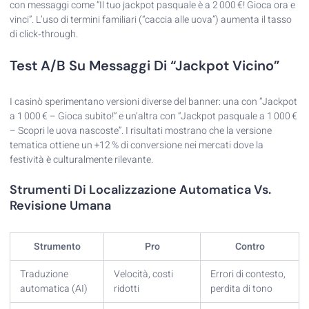
con messaggi come “Il tuo jackpot pasquale è a 2 000 €! Gioca ora e
vinci”. L’uso di termini familiari (“caccia alle uova”) aumenta il tasso
di click‑through.
Test A/B Su Messaggi Di “Jackpot Vicino”
I casinò sperimentano versioni diverse del banner: una con “Jackpot
a 1 000 € – Gioca subito!” e un’altra con “Jackpot pasquale a 1 000 €
– Scopri le uova nascoste”. I risultati mostrano che la versione
tematica ottiene un +12 % di conversione nei mercati dove la
festività è culturalmente rilevante.
Strumenti Di Localizzazione Automatica Vs.
Revisione Umana
Strumento
Pro
Contro
Traduzione
Velocità, costi
Errori di contesto,
automatica (AI)
ridotti
perdita di tono