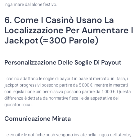
ingannare dal alone festivo.
6. Come I Casinò Usano La
Localizzazione Per Aumentare I
Jackpot (≈ 300 Parole)
Personalizzazione Delle Soglie Di Payout
I casinò adattano le soglie di payout in base al mercato: in Italia, i
jackpot progressivi possono partire da 5 000 €, mentre in mercati
con legislazione più permissiva possono partire da 1 000 €. Questa
differenza è dettata da normative fiscali e da aspettative dei
giocatori locali.
Comunicazione Mirata
Le email e le notifiche push vengono inviate nella lingua dell’utente,