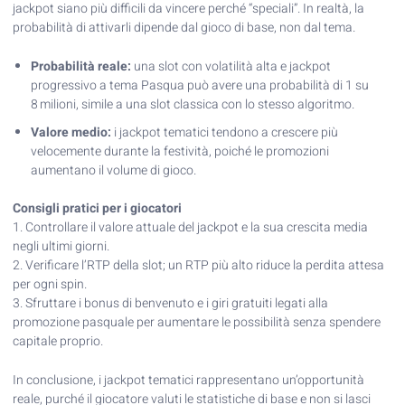
jackpot siano più difficili da vincere perché “speciali”. In realtà, la
probabilità di attivarli dipende dal gioco di base, non dal tema.
Probabilità reale:
una slot con volatilità alta e jackpot
progressivo a tema Pasqua può avere una probabilità di 1 su
8 milioni, simile a una slot classica con lo stesso algoritmo.
Valore medio:
i jackpot tematici tendono a crescere più
velocemente durante la festività, poiché le promozioni
aumentano il volume di gioco.
Consigli pratici per i giocatori
1. Controllare il valore attuale del jackpot e la sua crescita media
negli ultimi giorni.
2. Verificare l’RTP della slot; un RTP più alto riduce la perdita attesa
per ogni spin.
3. Sfruttare i bonus di benvenuto e i giri gratuiti legati alla
promozione pasquale per aumentare le possibilità senza spendere
capitale proprio.
In conclusione, i jackpot tematici rappresentano un’opportunità
reale, purché il giocatore valuti le statistiche di base e non si lasci