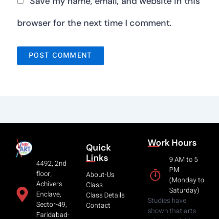
Save my name, email, and website in this
browser for the next time I comment.
Work Hours
Quick
Links
9 AM to 5
4492, 2nd
PM
floor,
About-Us
(Monday to
Achivers
Class
Saturday)
Enclave,
Class Details
Studies have
Sector-49,
Contact
shown that arts-
Faridabad-