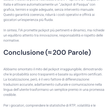
Italia e attivare automaticamente un “Jackpot di Pasqua” con
grafica, termini e soglie adeguate, senza intervento manuale.
Questo garantirà coerenza, ridurrà i costi operativi e offrirà ai
giocatori un’esperienza più fluida.
In sintesi, l’IA promette jackpot più pertinenti e dinamici, ma richiede
un equilibrio attento tra innovazione, responsabilità e rispetto delle
normative.
Conclusione (≈ 200 Parole)
Abbiamo smontato il mito del jackpot irraggiungibile, dimostrando
che le probabilità sono trasparenti e basate su algoritmi certificati.
La localizzazione, però, è il vero fattore di differenziazione:
traduzioni accurate, adattamento culturale e comunicazione nella
lingua dell’utente trasformano un semplice premio in una promessa
credibile.
Per i giocatori, comprendere le statistiche di RTP, volatilità e le