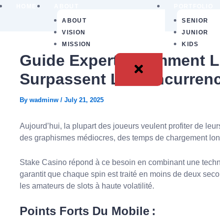
HOME
ABOUT
PORTFOLIO
ABOUT
SENIOR
VISION
JUNIOR
MISSION
KIDS
Guide Expert : Comment L
Surpassent La Concurren
By
wadminw
/
July 21, 2025
Aujourd’hui, la plupart des joueurs veulent profiter de l
des graphismes médiocres, des temps de chargement longs o
Stake Casino répond à ce besoin en combinant une technolo
garantit que chaque spin est traité en moins de deux seco
les amateurs de slots à haute volatilité.
Points Forts Du Mobile :