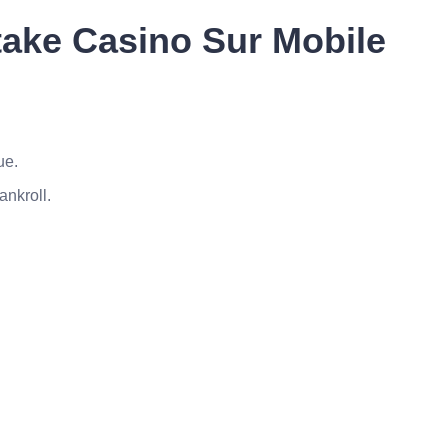
take Casino Sur Mobile
ue.
ankroll.