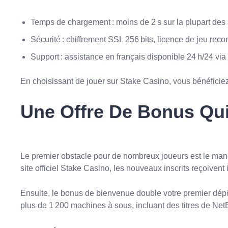
Temps de chargement : moins de 2 s sur la plupart des 
Sécurité : chiffrement SSL 256 bits, licence de jeu rec
Support : assistance en français disponible 24 h/24 via 
En choisissant de jouer sur Stake Casino, vous bénéficiez
Une Offre De Bonus Qui 
Le premier obstacle pour de nombreux joueurs est le manq
site officiel Stake Casino, les nouveaux inscrits reçoiven
Ensuite, le bonus de bienvenue double votre premier dépô
plus de 1 200 machines à sous, incluant des titres de NetE