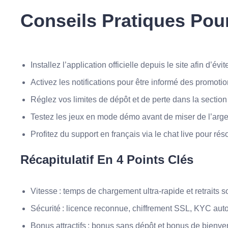
Conseils Pratiques Pou
Installez l’application officielle depuis le site afin d’évit
Activez les notifications pour être informé des promot
Réglez vos limites de dépôt et de perte dans la section
Testez les jeux en mode démo avant de miser de l’argent 
Profitez du support en français via le chat live pour r
Récapitulatif En 4 Points Clés
Vitesse : temps de chargement ultra‑rapide et retraits s
Sécurité : licence reconnue, chiffrement SSL, KYC aut
Bonus attractifs : bonus sans dépôt et bonus de bienv