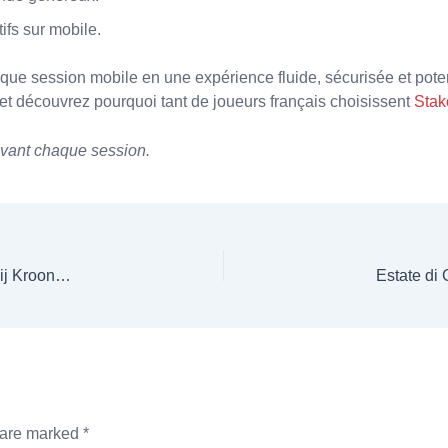
tifs sur mobile.
e session mobile en une expérience fluide, sécurisée et potenti
et découvrez pourquoi tant de joueurs français choisissent
Stak
avant chaque session.
De Ultieme Gids voor Jackpot‑jagers: Waarom Online Spelen bij Kroon Casino de Slimste Keuze is
s are marked
*