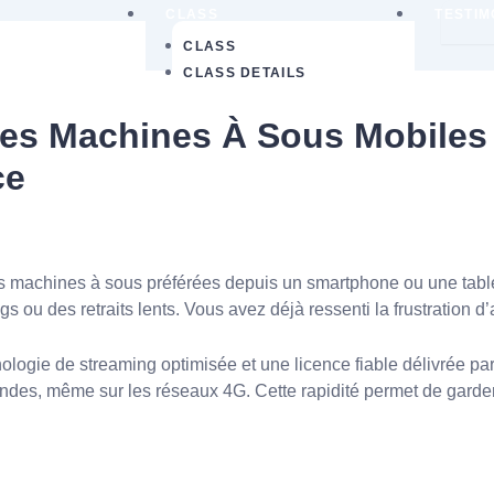
CLASS
TESTIM
CLASS
CLASS DETAILS
es Machines À Sous Mobiles
ce
eurs machines à sous préférées depuis un smartphone ou une table
u des retraits lents. Vous avez déjà ressenti la frustration d’
gie de streaming optimisée et une licence fiable délivrée par l
ndes, même sur les réseaux 4G. Cette rapidité permet de garder 