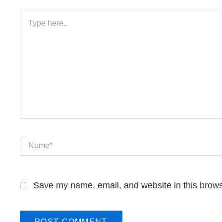
Type
here..
Name*
Save my name, email, and website in this brows