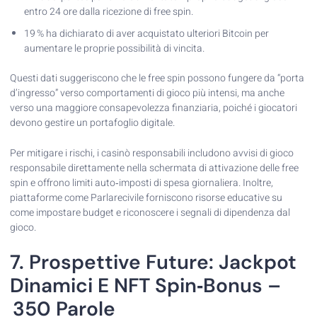
entro 24 ore dalla ricezione di free spin.
19 % ha dichiarato di aver acquistato ulteriori Bitcoin per
aumentare le proprie possibilità di vincita.
Questi dati suggeriscono che le free spin possono fungere da “porta
d’ingresso” verso comportamenti di gioco più intensi, ma anche
verso una maggiore consapevolezza finanziaria, poiché i giocatori
devono gestire un portafoglio digitale.
Per mitigare i rischi, i casinò responsabili includono avvisi di gioco
responsabile direttamente nella schermata di attivazione delle free
spin e offrono limiti auto‑imposti di spesa giornaliera. Inoltre,
piattaforme come Parlarecivile forniscono risorse educative su
come impostare budget e riconoscere i segnali di dipendenza dal
gioco.
7. Prospettive Future: Jackpot
Dinamici E NFT Spin‑bonus –
350 Parole