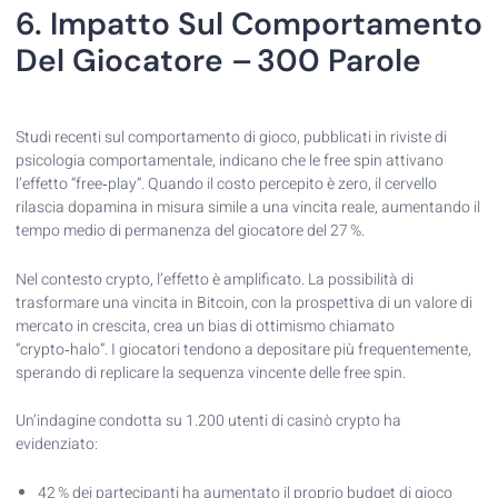
6. Impatto Sul Comportamento
Del Giocatore – 300 Parole
Studi recenti sul comportamento di gioco, pubblicati in riviste di
psicologia comportamentale, indicano che le free spin attivano
l’effetto “free‑play”. Quando il costo percepito è zero, il cervello
rilascia dopamina in misura simile a una vincita reale, aumentando il
tempo medio di permanenza del giocatore del 27 %.
Nel contesto crypto, l’effetto è amplificato. La possibilità di
trasformare una vincita in Bitcoin, con la prospettiva di un valore di
mercato in crescita, crea un bias di ottimismo chiamato
“crypto‑halo”. I giocatori tendono a depositare più frequentemente,
sperando di replicare la sequenza vincente delle free spin.
Un’indagine condotta su 1.200 utenti di casinò crypto ha
evidenziato:
42 % dei partecipanti ha aumentato il proprio budget di gioco