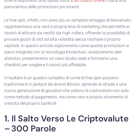
offerte disponibili, una rapida visita a
siti casino online
ti darà una
panoramica delle promozioni più recenti.
Le free spin, infatti, non sono più un semplice omaggio di benvenuto:
rappresentano una vera e propria leva di marketing che permette ai
casinò di attirare sia neofiti sia high‑rollers, offrendo la possibilità di
provare giochi di slot ad alta volatilità senza rischiare il proprio
capitale. In questo articolo esploreremo come queste promozioni si
siano integrate con la tecnologia blockchain, analizzeremo dati
statistici, presenteremo un caso studio reale e forniremo una
checklist per scegliere il casinò più affidabile.
Il risultato è un quadro completo di come le free spin possano
trasformarsi in jackpot da diversi Bitcoin, aprendo la strada a una
nuova generazione di giocatori che vedono le criptovalute non solo
come metodo di pagamento, ma come vero e proprio strumento di
crescita del proprio bankroll.
1. Il Salto Verso Le Criptovalute
– 300 Parole