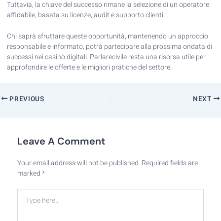
Tuttavia, la chiave del successo rimane la selezione di un operatore
affidabile, basata su licenze, audit e supporto clienti.
Chi saprà sfruttare queste opportunità, mantenendo un approccio
responsabile e informato, potrà partecipare alla prossima ondata di
successi nei casinò digitali. Parlarecivile resta una risorsa utile per
approfondire le offerte e le migliori pratiche del settore.
PREVIOUS
NEXT
Leave A Comment
Your email address will not be published.
Required fields are
marked
*
Type