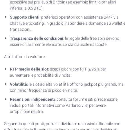
eccessive sul prelievo di Bitcoin (ad esempio limiti giornalieri
inferiori a 0,5 BTC).
Supporto clienti
: preferisci operatori con assistenza 24/7 via
chat live e ticketing, in grado di rispondere a domande su wallet e
transazioni.
Trasparenza delle condizioni
: le regole delle free spin devono
essere chiaramente elencate, senza clausole nascoste.
Altri fattori da valutare:
RTP medio delle slot
: scegli giochi con RTP ≥ 96 % per
aumentare le probabilità di vincita.
Volatilità
: le slot ad alta volatilità offrono jackpot più grandi, ma
con minor frequenza di piccole vincite.
Recensioni indipendenti
: consulta forum e siti di recensione,
inclusi portali informativi come Parlarecivile, per avere
un’opinione neutra.
Seguendo questi punti, potrai individuare un casinò affidabile che
offra free spin in Bitcoin senza incorrere in sorprese indesiderate.