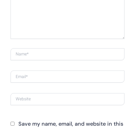
here..
Name*
Email*
Website
Save my name, email, and website in this