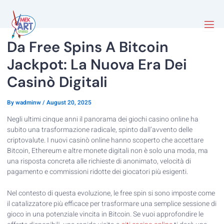
Da Free Spins A Bitcoin
Jackpot: La Nuova Era Dei
Casinò Digitali
By
wadminw
/
August 20, 2025
Negli ultimi cinque anni il panorama dei giochi casino online ha
subito una trasformazione radicale, spinto dall’avvento delle
criptovalute. I nuovi casinò online hanno scoperto che accettare
Bitcoin, Ethereum e altre monete digitali non è solo una moda, ma
una risposta concreta alle richieste di anonimato, velocità di
pagamento e commissioni ridotte dei giocatori più esigenti.
Nel contesto di questa evoluzione, le free spin si sono imposte come
il catalizzatore più efficace per trasformare una semplice sessione di
gioco in una potenziale vincita in Bitcoin. Se vuoi approfondire le