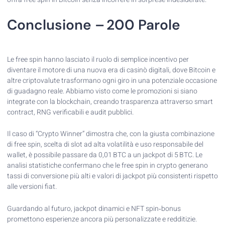
Conclusione – 200 Parole
Le free spin hanno lasciato il ruolo di semplice incentivo per
diventare il motore di una nuova era di casinò digitali, dove Bitcoin e
altre criptovalute trasformano ogni giro in una potenziale occasione
di guadagno reale. Abbiamo visto come le promozioni si siano
integrate con la blockchain, creando trasparenza attraverso smart
contract, RNG verificabili e audit pubblici.
Il caso di “Crypto Winner” dimostra che, con la giusta combinazione
di free spin, scelta di slot ad alta volatilità e uso responsabile del
wallet, è possibile passare da 0,01 BTC a un jackpot di 5 BTC. Le
analisi statistiche confermano che le free spin in crypto generano
tassi di conversione più alti e valori di jackpot più consistenti rispetto
alle versioni fiat.
Guardando al futuro, jackpot dinamici e NFT spin‑bonus
promettono esperienze ancora più personalizzate e redditizie.