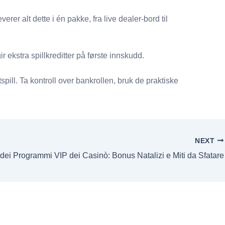
rer alt dette i én pakke, fra live dealer‑bord til
 ekstra spillkreditter på første innskudd.
pill. Ta kontroll over bankrollen, bruk de praktiske
NEXT
” dei Programmi VIP dei Casinò: Bonus Natalizi e Miti da Sfatare