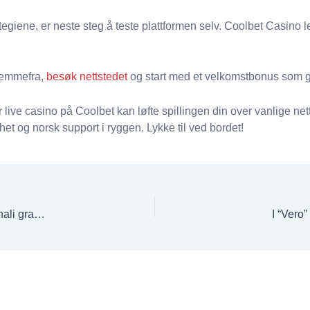
egiene, er neste steg å teste plattformen selv. Coolbet Casino leve
hjemmefra,
besøk nettstedet
og start med et velkomstbonus som gir
ive casino på Coolbet kan løfte spillingen din over vanlige netts
et og norsk support i ryggen. Lykke til ved bordet!
Come i moderni sportsbook integrati superano i casinò tradizionali grazie a una gestione del rischio intelligente e programmi di fedeltà vincenti
I “Vero