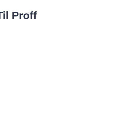
il Proff