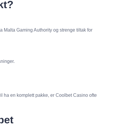
kt?
a Malta Gaming Authority og strenge tiltak for
ninger.
il ha en komplett pakke, er Coolbet Casino ofte
bet