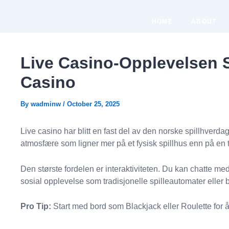
HOME
ABOUT
Live Casino‑opplevelsen S
Casino
By
wadminw
/
October 25, 2025
Live casino har blitt en fast del av den norske spillhverda
atmosfære som ligner mer på et fysisk spillhus enn på en t
Den største fordelen er interaktiviteten. Du kan chatte me
sosial opplevelse som tradisjonelle spilleautomater eller 
Pro Tip:
Start med bord som Blackjack eller Roulette for å 