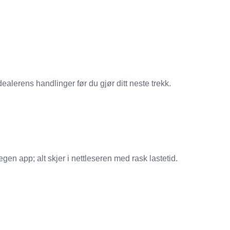
ealerens handlinger før du gjør ditt neste trekk.
en app; alt skjer i nettleseren med rask lastetid.