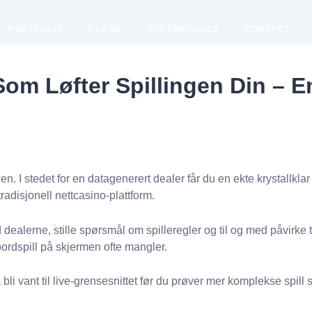
PORTFOLIO
CLASS
TESTIMONIALS
CONTACT
om Løfter Spillingen Din – E
gen. I stedet for en datagenerert dealer får du en ekte krystallkl
radisjonell nettcasino‑plattform.
d dealerne, stille spørsmål om spilleregler og til og med påvirke
bordspill på skjermen ofte mangler.
bli vant til live‑grensesnittet før du prøver mer komplekse spill