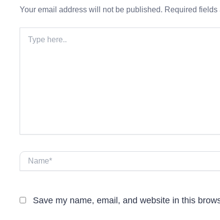
Your email address will not be published.
Required field
Type
here..
Name*
Save my name, email, and website in this brows