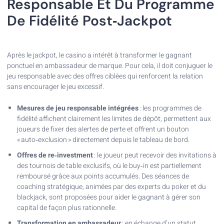
Responsable Et Du Programme
De Fidélité Post‑jackpot
Après le jackpot, le casino a intérêt à transformer le gagnant
ponctuel en ambassadeur de marque. Pour cela, il doit conjuguer le
jeu responsable avec des offres ciblées qui renforcent la relation
sans encourager le jeu excessif.
Mesures de jeu responsable intégrées
: les programmes de
fidélité affichent clairement les limites de dépôt, permettent aux
joueurs de fixer des alertes de perte et offrent un bouton
« auto‑exclusion » directement depuis le tableau de bord.
Offres de re‑investment
: le joueur peut recevoir des invitations à
des tournois de table exclusifs, où le buy‑in est partiellement
remboursé grâce aux points accumulés. Des séances de
coaching stratégique, animées par des experts du poker et du
blackjack, sont proposées pour aider le gagnant à gérer son
capital de façon plus rationnelle.
Transformation en ambassadeur
: en échange d’un statut