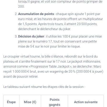
lorsqu’il gagne, et voit son compteur de points grimper de
200.
Accumulation de points
: chaque spin ajoute 1 point par
euro misé, et les heures de pointe offrent un multiplicateur
de 1,5 points. Après trois tours, il atteint 23 500 points,
déclenchant le déclencheur du joker.
Décision du joker
: il utilise les 100 € pour placer une mise
pleine sur le numéro 17, tout en conservant une petite
mise de 5 € sur le noir pour limiter le risque.
Le croupier virtuel tourne, la bille s’élance, rebondit sur le bord du
plateau et s’arrête finalement sur le 17 noir. Le jackpot millionnaire,
annoncé comme « Progressive Table Jackpot », se déclenche : Marc
reçoit 1 000 000 € brut, avec un wagering de 20 % (200 000 € à jouer)
avant de pouvoir retirer.
Le tableau suivant résume les étapes clés de la session :
Points
Étape
Mise (€)
Action suivante
gagnés