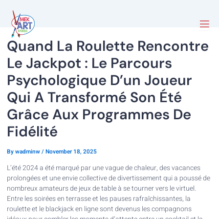
Quand La Roulette Rencontre
Le Jackpot : Le Parcours
Psychologique D’un Joueur
Qui A Transformé Son Été
Grâce Aux Programmes De
Fidélité
By
wadminw
/
November 18, 2025
L’été 2024 a été marqué par une vague de chaleur, des vacances
prolongées et une envie collective de divertissement qui a poussé de
nombreux amateurs de jeux de table à se tourner vers le virtuel.
Entre les soirées en terrasse et les pauses rafraîchissantes, la
roulette et le blackjack en ligne sont devenus les compagnons