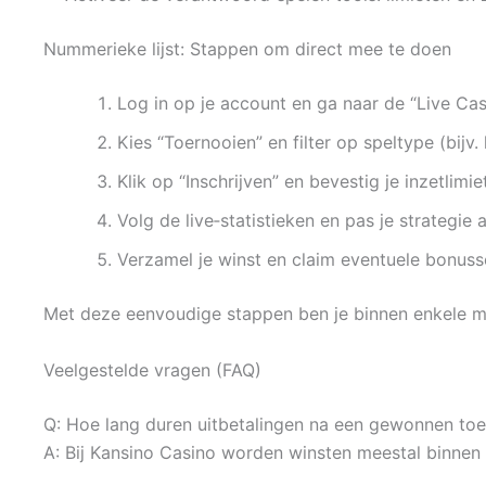
Nummerieke lijst: Stappen om direct mee te doen
Log in op je account en ga naar de “Live Cas
Kies “Toernooien” en filter op speltype (bijv. l
Klik op “Inschrijven” en bevestig je inzetlimiet
Volg de live‑statistieken en pas je strategie 
Verzamel je winst en claim eventuele bonuss
Met deze eenvoudige stappen ben je binnen enkele min
Veelgestelde vragen (FAQ)
Q: Hoe lang duren uitbetalingen na een gewonnen toe
A: Bij Kansino Casino worden winsten meestal binnen 