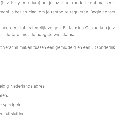
bijv. Kelly‑criterium) om je inzet per ronde te optimaliser
oi is het cruciaal om je tempo te reguleren. Begin conserva
 meerdere tafels tegelijk volgen. Bij Kansino Casino kun je
aar de tafel met de hoogste winstkans.
 verschil maken tussen een gemiddeld en een uitzonderlijk 
eldig Nederlands adres.
eren.
e speelgeld.
lfuitsluiting.