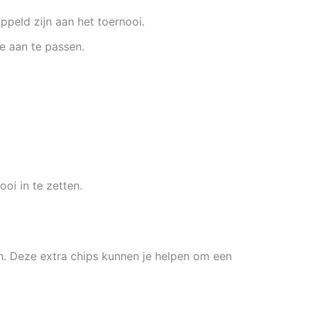
ppeld zijn aan het toernooi.
ie aan te passen.
ooi in te zetten.
en. Deze extra chips kunnen je helpen om een