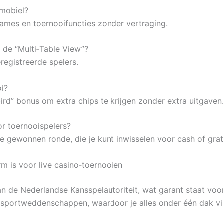
 mobiel?
‑games en toernooifuncties zonder vertraging.
 de “Multi‑Table View”?
eregistreerde spelers.
oi?
‑bird” bonus om extra chips te krijgen zonder extra uitgaven
or toernooispelers?
 gewonnen ronde, die je kunt inwisselen voor cash of grati
m is voor live casino‑toernooien
n de Nederlandse Kansspelautoriteit, wat garant staat voor v
fs sportweddenschappen, waardoor je alles onder één dak vi