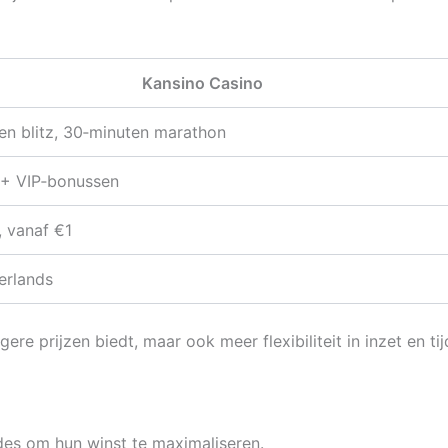
Kansino Casino
en blitz, 30‑minuten marathon
+ VIP‑bonussen
, vanaf €1
erlands
ere prijzen biedt, maar ook meer flexibiliteit in inzet en tij
des om hun winst te maximaliseren.