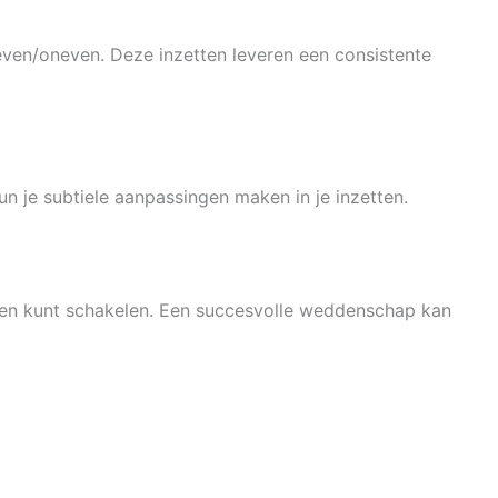
f even/oneven. Deze inzetten leveren een consistente
n je subtiele aanpassingen maken in je inzetten.
pen kunt schakelen. Een succesvolle weddenschap kan