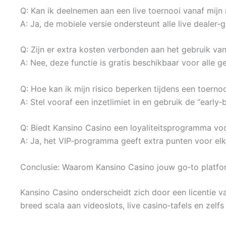
Q: Kan ik deelnemen aan een live toernooi vanaf mijn
A: Ja, de mobiele versie ondersteunt alle live dealer
Q: Zijn er extra kosten verbonden aan het gebruik van
A: Nee, deze functie is gratis beschikbaar voor alle g
Q: Hoe kan ik mijn risico beperken tijdens een toerno
A: Stel vooraf een inzetlimiet in en gebruik de “early
Q: Biedt Kansino Casino een loyaliteitsprogramma vo
A: Ja, het VIP‑programma geeft extra punten voor elke
Conclusie: Waarom Kansino Casino jouw go‑to platfor
Kansino Casino onderscheidt zich door een licentie va
breed scala aan videoslots, live casino‑tafels en zel