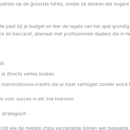
tten op de grootste tafels, omdat ze denken dat hogere in
 die past bij je budget en leer de regels van het spel grond
ack en baccarat, allemaal met professionele dealers die in
lt.
je directe verlies kosten.
toernooibonus‑credits die je inzet verhogen zonder extra 
s voor succes in elk live toernooi.
 strategisch
rijd wie de meeste chips verzamelde binnen een bepaalde 