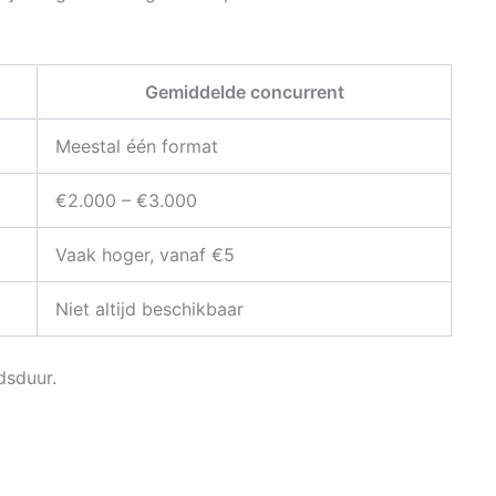
Gemiddelde concurrent
Meestal één format
€2.000 – €3.000
Vaak hoger, vanaf €5
Niet altijd beschikbaar
dsduur.