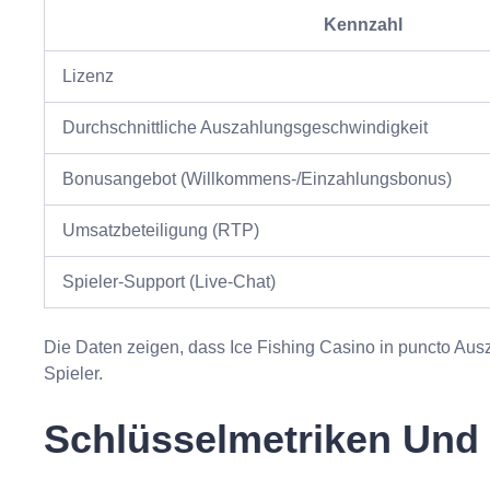
Kennzahl
Lizenz
Durchschnittliche Auszahlungsgeschwindigkeit
Bonusangebot (Willkommens‑/Einzahlungsbonus)
Umsatzbeteiligung (RTP)
Spieler‑Support (Live‑Chat)
Die Daten zeigen, dass Ice Fishing Casino in puncto Ausz
Spieler.
Schlüsselmetriken Und