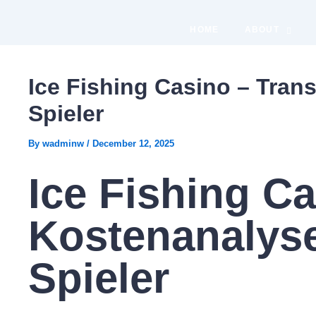
HOME
ABOUT
Ice Fishing Casino – Tra
Spieler
By
wadminw
/
December 12, 2025
Ice Fishing C
Kostenanalys
Spieler