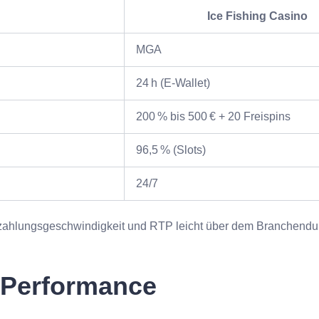
Ice Fishing Casino
MGA
24 h (E‑Wallet)
200 % bis 500 € + 20 Freispins
96,5 % (Slots)
24/7
ahlungsgeschwindigkeit und RTP leicht über dem Branchendurchs
 Performance