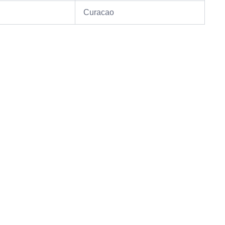
Curacao