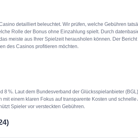
Casino detailliert beleuchtet. Wir prüfen, welche Gebühren tats
he Rolle der Bonus ohne Einzahlung spielt. Durch datenbasier
s meiste aus Ihrer Spielzeit herausholen können. Der Bericht ri
len des Casinos profitieren möchten.
d 8 %. Laut dem Bundesverband der Glücksspielanbieter (BGL) 
 sich mit einem klaren Fokus auf transparente Kosten und schne
hützt Spieler vor versteckten Gebühren.
24)