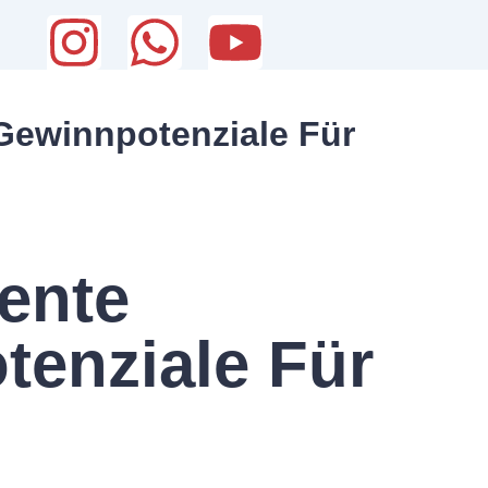
I
W
Y
n
h
o
Gewinnpotenziale Für
s
a
u
t
t
t
a
s
u
rente
g
a
b
enziale Für
r
p
e
a
p
m