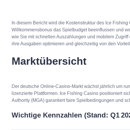
In diesem Bericht wird die Kostenstruktur des Ice Fishing 
Willkommensbonus das Spielbudget beeinflussen und welc
wie Sie mit schnellen Auszahlungen und mobilem Zugriff da
ihre Ausgaben optimieren und gleichzeitig von den Vortei
Marktübersicht
Der deutsche Online‑Casino‑Markt wächst jährlich um run
lizenzierte Plattformen. Ice Fishing Casino positioniert
Authority (MGA) garantiert faire Spielbedingungen und sc
Wichtige Kennzahlen (Stand: Q1 20