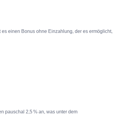
bt es einen Bonus ohne Einzahlung, der es ermöglicht,
len pauschal 2,5 % an, was unter dem