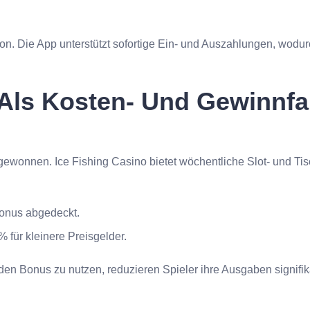
ion. Die App unterstützt sofortige Ein- und Auszahlungen, wodu
 Als Kosten‑ Und Gewinnfa
 gewonnen. Ice Fishing Casino bietet wöchentliche Slot‑ und Tis
Bonus abgedeckt.
 für kleinere Preisgelder.
den Bonus zu nutzen, reduzieren Spieler ihre Ausgaben signifik